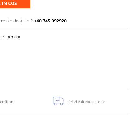
 IN COS
 nevoie de ajutor?
+40 745 392920
informatii
erificare
14 zile drept de retur