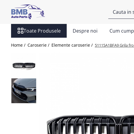
Toate Produsele
Toate Produsele
Despre noi
Cum cump
Accesorii
Covorase
Home /
Caroserie /
Elemente caroserie /
51115A1BFA9 Grila fro
ODORIZANTE
Ornament
AIRBAG
Ambreiaj
Cilindru
Rulment de presiune
Set ambreiaj
Volantă
Angrenare roată
Burduf planetară