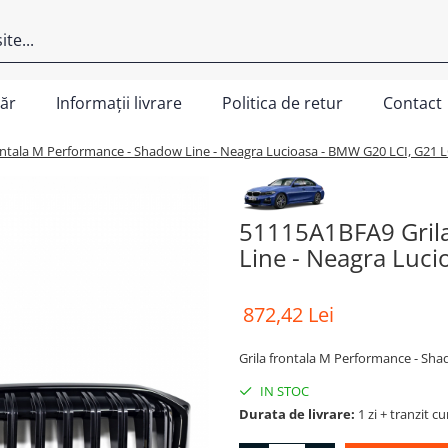
ăr
Informații livrare
Politica de retur
Contact
ntala M Performance - Shadow Line - Neagra Lucioasa - BMW G20 LCI, G21 L
51115A1BFA9 Grila
Line - Neagra Luci
872,42 Lei
Grila frontala M Performance - Sha
IN STOC
Durata de livrare:
1 zi + tranzit cu