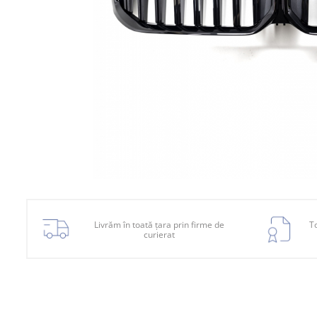
Planetară
Antrenare punte
Cardan
Aprindere
Bujie
Releu
Caroserie
Absorbant bara fata
Absorbant bara V
Actuator capsa capota
Livrăm în toată țara prin firme de
To
curierat
Aripă
Aripă spate
Armatura
Balama capota