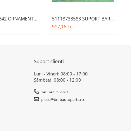
6842 ORNAMENT
51118738583 SUPORT BARA
5
OIECTOR DR -
STG BMW SERIA 4 G26
B
917,16 Lei
21
INE BMW SERIA 3
CI AFTERMARKET
Suport clienti
Luni - Vineri: 08:00 - 17:00
Sâmbătă: 08:00 - 12:00
+40 745 392920
piese@bmbautoparts.ro