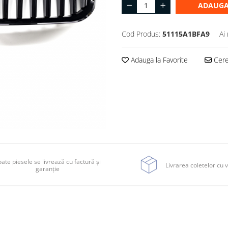
ADAUGA
Cod Produs:
51115A1BFA9
Ai
Adauga la Favorite
Cere 
ate piesele se livrează cu factură și
Livrarea coletelor cu v
garanție