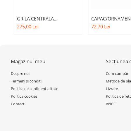
Inchidere aripa
Oglindă
GRILA CENTRALA
CAPAC/ORNAMEN
Overfender aripa
INFERIOARA BARA FATA M -
A.M. 51137349589
275,00 Lei
72,70 Lei
Panou acoperire trigger
MODEL CU ACC - O.E.
SERIES 5 (G30/G31
51118056522 - BMW X6 F16
Plafon
Praguri
Rama radiator
Magazinul meu
Secțiunea c
Scut motor
Despre noi
Cum cumpăr
Spălător far
Termeni și condiții
Metode de pla
Politica de confidențialitate
Livrare
Suport aripa
Politica cookies
Politica de ret
Suport far
Contact
ANPC
Suport radiator
Traversa
Usa fată