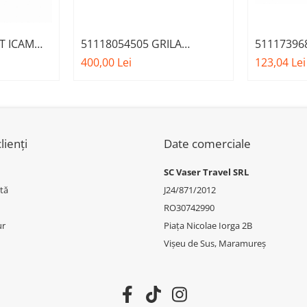
T ICAM
51118054505 GRILA
5111739
 - BMW
CENTRALA BARA FATA
GRILA PR
400,00 Lei
123,04 Lei
)
ACC/DISTRONIC BMW
LUXURY L
F30 F31 L
lienți
Date comerciale
SC Vaser Travel SRL
tă
J24/871/2012
RO30742990
ur
Piața Nicolae Iorga 2B
Vișeu de Sus, Maramureș