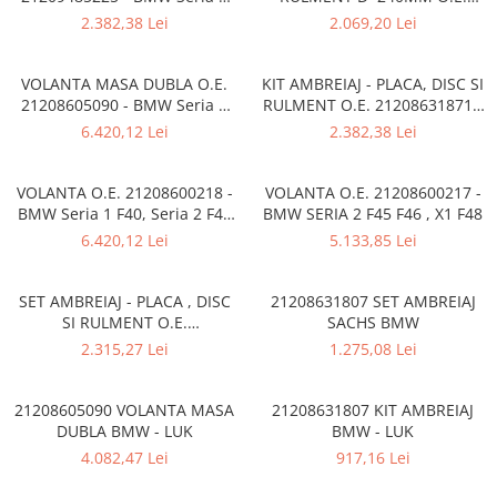
Rama radiator
G20 G21, X3 G01
21208631808 - BMW SERIA 1
2.382,38 Lei
2.069,20 Lei
F20 F21 , SERIA 2 F22 , SERIA 3
Scut motor
F30 F31 , SERIA 4 F32 F33 ,
SERIA 5 F10 F11 G30 G31 , X1
Spălător far
VOLANTA MASA DUBLA O.E.
KIT AMBREIAJ - PLACA, DISC SI
E84
21208605090 - BMW Seria 1
RULMENT O.E. 21208631871 -
Suport aripa
F20, F21; Seria 2 F22, F23;
BMW SERIA 2 F45 F46 , X1 F48
6.420,12 Lei
2.382,38 Lei
Seria 3 F30, F31, F34; Seria 4
, X2 F3
Suport far
F32, F33, F36; Seria 5 F10, F11;
Suport radiator
X3 F25; X4 F26
VOLANTA O.E. 21208600218 -
VOLANTA O.E. 21208600217 -
BMW Seria 1 F40, Seria 2 F44
BMW SERIA 2 F45 F46 , X1 F48
Traversa
F45 F46, X1 F48, X2 F39 - Mini
6.420,12 Lei
5.133,85 Lei
Usa fată
Usa spate
SET AMBREIAJ - PLACA , DISC
21208631807 SET AMBREIAJ
SI RULMENT O.E.
SACHS BMW
21207625147 - BMW Seria 1
2.315,27 Lei
1.275,08 Lei
F20 F21, Seria 2 F22 F23, Seria
3 F30 F31 F34 F34, Seria 4 F32
F33 F36
21208605090 VOLANTA MASA
21208631807 KIT AMBREIAJ
DUBLA BMW - LUK
BMW - LUK
4.082,47 Lei
917,16 Lei