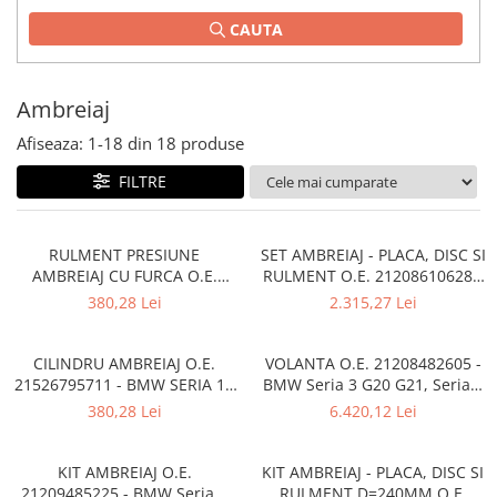
TAMPON
CAUTA
Capac bara
Turbocompresor
Capac fata motor
Ungere
Capitonaj
Ambreiaj
Capota
Afiseaza:
1-
18
din
18
produse
Capota spate
FILTRE
Carenaj roata
Deflector aer
RULMENT PRESIUNE
SET AMBREIAJ - PLACA, DISC SI
Elemente caroserie
AMBREIAJ CU FURCA O.E.
RULMENT O.E. 21208610628 -
21517564027 - BMW SERIA 1 ,
BMW SERIA 1 , SERIA 3 , SERIA
380,28 Lei
2.315,27 Lei
Inchidere aripa
SERIA 2 , SERIA 3 , SERIA 4 ,
4
SERIA 5 , SERIA 6 , X1 , X3 , X4 ,
Oglindă
Z4
CILINDRU AMBREIAJ O.E.
VOLANTA O.E. 21208482605 -
Overfender aripa
21526795711 - BMW SERIA 1 ,
BMW Seria 3 G20 G21, Seria 5
SERIA 2 , SERIA 3 , SERIA 4 ,
G30 G31, X3 G01
Panou acoperire trigger
380,28 Lei
6.420,12 Lei
SERIA 5 , X3 , Z4
Plafon
KIT AMBREIAJ O.E.
KIT AMBREIAJ - PLACA, DISC SI
Praguri
21209485225 - BMW Seria 3
RULMENT D=240MM O.E.