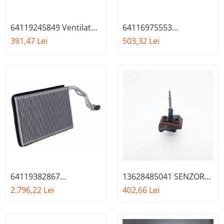
64119245849 Ventilator,
64116975553
habitaclu BMW X5 X6
EVAPORATOR BMW -
391,47 Lei
503,32 Lei
NRF
64119382867
13628485041 SENZOR
EVAPORATOR BMW
TEMP BMW
2.796,22 Lei
402,66 Lei