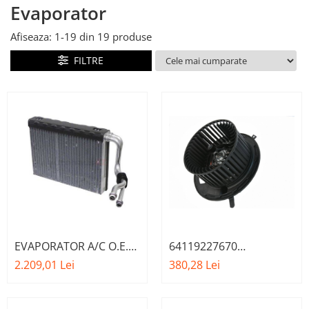
Evaporator
Suport motor
Canal racire
TAMPON
Capac bara
Afiseaza:
1-
19
din
19
produse
Turbocompresor
Capac fata motor
FILTRE
Ungere
Capitonaj
Capota
Capota spate
Carenaj roata
Deflector aer
Elemente caroserie
Inchidere aripa
Oglindă
EVAPORATOR A/C O.E.
64119227670
64119179802 - BMW
VENTILATOR HABITACLU
Overfender aripa
2.209,01 Lei
380,28 Lei
SERIA 1 , SERIA 3 , X1
BMW
Panou acoperire trigger