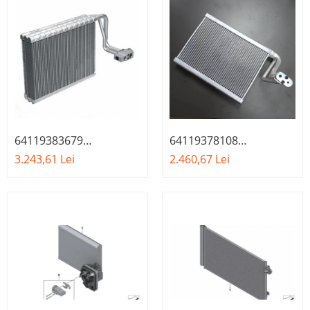
64119383679
64119378108
EVAPORATOR BMW
EVAPORATOR BMW
3.243,61 Lei
2.460,67 Lei