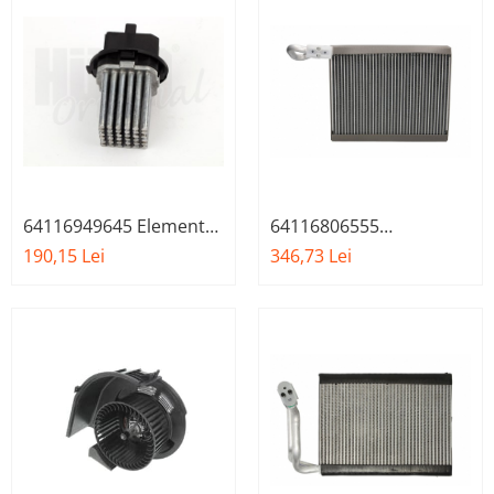
64116949645 Element
64116806555
de reglare a suflantei de
Evaporator, aer
190,15 Lei
346,73 Lei
aer BMW
conditionat BMW X5 X6