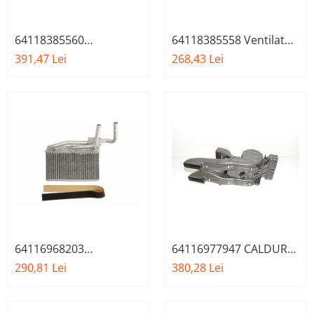
64118385560
64118385558 Ventilator,
EVAPORATOR BMW X5
habitaclu BMW X5 E53
391,47 Lei
268,43 Lei
E53 SERIA 5 E39
SERIA 5 E39
64116968203
64116977947 CALDURA
Schimbator caldura,
HABITACLU BMW X5 X6
290,81 Lei
380,28 Lei
incalzire habitaclu BMW
X5 X6