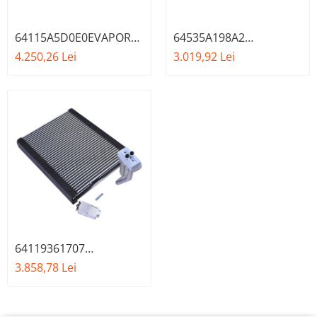
64115A5D0E0EVAPORATOR
64535A198A2
BMW
EVAPORATOR BMW
4.250,26 Lei
3.019,92 Lei
SERIA 5 G60 G61 7 G70
64119361707
EVAPORATOR BMW
3.858,78 Lei