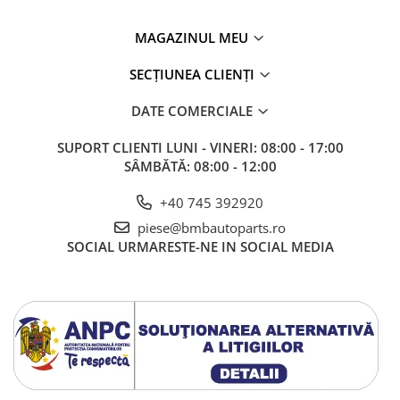
Rama radiator
MAGAZINUL MEU
Scut motor
Spălător far
SECȚIUNEA CLIENȚI
Suport aripa
DATE COMERCIALE
Suport far
SUPORT CLIENTI
LUNI - VINERI: 08:00 - 17:00
Suport radiator
SÂMBĂTĂ: 08:00 - 12:00
Traversa
+40 745 392920
Usa fată
piese@bmbautoparts.ro
Usa spate
SOCIAL
URMARESTE-NE IN SOCIAL MEDIA