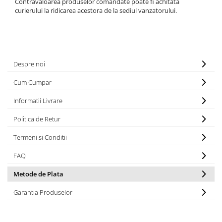
Contravaloarea produselor comandate poate fi achitata
TAMPON
curierului la ridicarea acestora de la sediul vanzatorului.
Capac bara
Turbocompresor
Capac fata motor
Ungere
Capitonaj
Capota
Despre noi
Capota spate
Cum Cumpar
Carenaj roata
Informatii Livrare
Deflector aer
Politica de Retur
Elemente caroserie
Inchidere aripa
Termeni si Conditii
Oglindă
FAQ
Overfender aripa
Metode de Plata
Panou acoperire trigger
Garantia Produselor
Plafon
Praguri