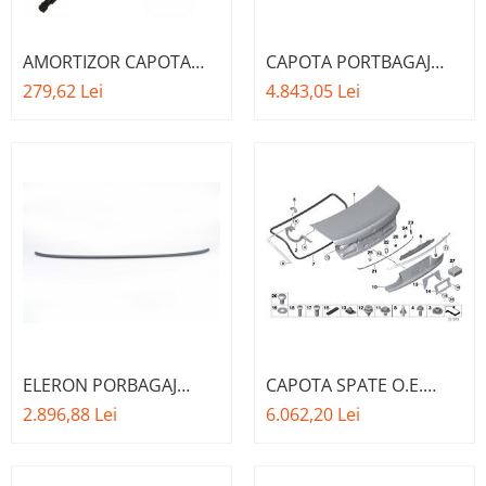
AMORTIZOR CAPOTA
CAPOTA PORTBAGAJ
PORTBAGAJ O.E.
O.E. 41007440695 -
279,62 Lei
4.843,05 Lei
51247259763 - BMW
BMW SERIA 5 G30 F90
SERIA 3 F30 F80
ELERON PORBAGAJ
CAPOTA SPATE O.E.
GRUNDUIT O.E.
41009481034 - BMW
2.896,88 Lei
6.062,20 Lei
51628072568 - BM SERIA
SERIA 7 G11 G12
5 G30 F90