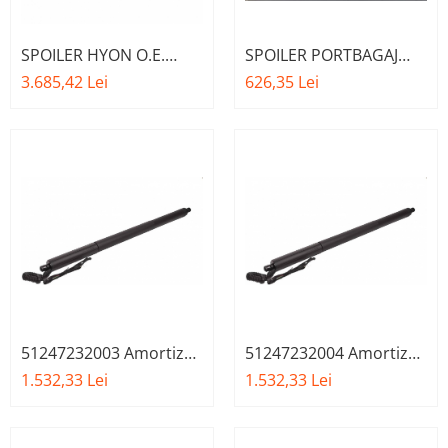
SPOILER HYON O.E.
SPOILER PORTBAGAJ
51628092094 - BMW
O.E. 51628092093 -
3.685,42 Lei
626,35 Lei
SERIA 7 G11 G12
BMW SERIA 7 G11 G12
51247232003 Amortizor
51247232004 Amortizor
suport ridicare hayon,
suport ridicare hayon,
1.532,33 Lei
1.532,33 Lei
stanga - BMW X3 F25
dreapta - BMW X3 F25