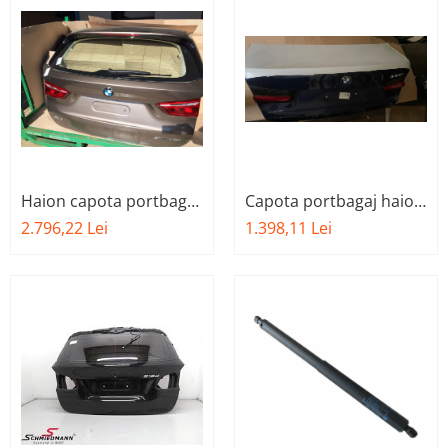
Haion capota portbagaj
Capota portbagaj haion
BMW X1 F48 haion
BMW seria 3 G20
2.796,22 Lei
1.398,11 Lei