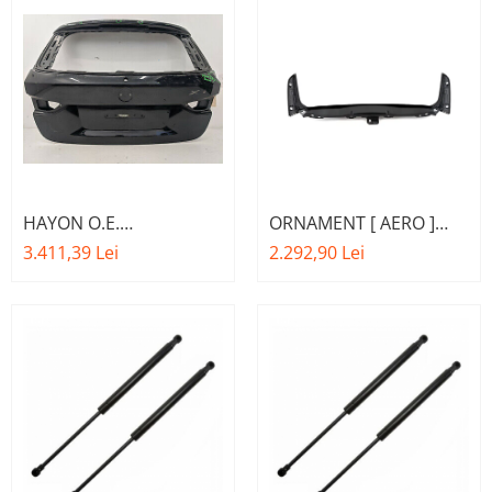
HAYON O.E.
ORNAMENT [ AERO ]
41007350826 - BMW X1
HAYON O.E.
3.411,39 Lei
2.292,90 Lei
F48 F49
51627360536 - BMW X1
F48 F49