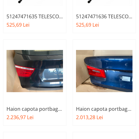
51247471635 TELESCOP
51247471636 TELESCOP
HAYON BMW X2 F39
HAYON BMWX2 F39
525,69 Lei
525,69 Lei
Haion capota portbagaj
Haion capota portbagaj
BMW X3 F25
BMW seria 5 G30
2.236,97 Lei
2.013,28 Lei