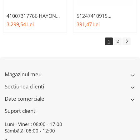
41007317766 HAYON
51247410915
BMW SERIA 2 F45
AMORTIZOR HAYON
3.299,54 Lei
391,47 Lei
BMW SERIA 2 F45
1
2
Magazinul meu
Secțiunea clienți
Date comerciale
Suport clienti
Luni - Vineri: 08:00 - 17:00
Sâmbătă: 08:00 - 12:00