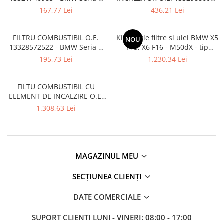
E36 E46, Seria 5 E34 E39, Seria
- BMW Seria 2 G42, Seria 3
Bara spate
167,77 Lei
436,21 Lei
8 E31, Z3 E36
G20 G21 G28, Seria 4 G22 G23
Broasca capota
G26, Seria 5 G30 G31 G60 G61,
Seria 6 G32, Seria 7 G11 G12
FILTRU COMBUSTIBIL O.E.
Kit revizie filtre si ulei BMW X5
NOU
Broască usă
G70, Seria 8 G14 G15 G16, X3
13328572522 - BMW Seria 1
F15, X6 F16 - M50dX - tip
G01 G4
Canal racire
F20, F21; Seria 3 F30, F31;
motor N57X
195,73 Lei
1.230,34 Lei
MINI R60 Countryman
Capac bara
FILTU COMBUSTIBIL CU
Capac fata motor
ELEMENT DE INCALZIRE O.E.
Capitonaj
13328514121 - BMW Seria 2
1.308,63 Lei
F45, F46; X1 F48; MINI F55,
Capota
F54, F56
Capota spate
Carenaj roata
MAGAZINUL MEU
Deflector aer
SECȚIUNEA CLIENȚI
Elemente caroserie
Inchidere aripa
DATE COMERCIALE
Oglindă
SUPORT CLIENTI
LUNI - VINERI: 08:00 - 17:00