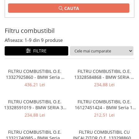
Planetară
CAUTA
Antrenare punte
Cardan
Filtru combustibil
Aprindere
Bujie
Afiseaza:
1-
9
din
9
produse
Releu
FILTRE
Caroserie
Absorbant bara fata
FILTRU COMBUSTIBIL O.E.
FILTRU COMBUSTIBIL O.E.
13327925860 - BMW Seria 1
13328584868 - BMW SERIA 1,
Absorbant bara V
F70, Seria 2 U06, X1 U11, X2
SERIA 2 , X1 , X2
436,21 Lei
234,88 Lei
Actuator capsa capota
U10
Aripă
FILTRU COMBUSTIBIL O.E.
FILTRU COMBUSTIBIL O.E.
Aripă spate
13328591019 - BMW SERIA 3 ,
16127451424 - BMW Seria 1,
SERIA 5 , SERIA 6 , SERIA 7 ,
Seria 2, Seria 3, Seria 4, Seria
234,88 Lei
212,51 Lei
Armatura
SERIA 8 , X3 , X4 , X5 , X6 , X7
5, Seria 6, Seria 7, Seria 8, Z4,
X1, X2, X3, X4, X5, X6, X7 - Mini
Balama capota
Cabrio F57, Clubman F54,
FILTRU COMBUSTIBIL O.E.
FILTRU COMBUSTIBIL CU
Bara fata
Countryman F60, F55, F5
13321740985 - BMW Seria 3
INCALZITOR O.E. 13329886040