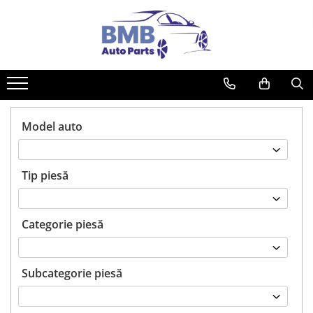
Toate Produsele
Accesorii
Covorase
ODORIZANTE
Model auto
Ornament
AIRBAG
Tip piesă
Ambreiaj
Cilindru
Rulment de presiune
Categorie piesă
Set ambreiaj
Volantă
Subcategorie piesă
Angrenare roată
Burduf planetară