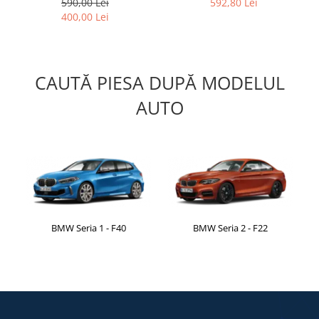
590,00 Lei
592,80 Lei
400,00 Lei
KIT REVIZIE ULEI MOTOR
Lichide
Aditivi
CAUTĂ PIESA DUPĂ MODELUL
Antigel
Lichid frana
AUTO
Silicon
Ulei
Motor
Baie ulei
Capac culbutori
BMW Seria 1 - F40
BMW Seria 2 - F22
Curea transmisie
Distribuție
EGR
Fulie vibrochen
Injector