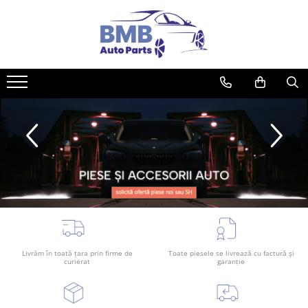
Toate Produsele
Accesorii
Covorase
ODORIZANTE
Ornament
AIRBAG
Ambreiaj
Cilindru
Rulment de presiune
Set ambreiaj
Livrăm în toată țara prin firme de
Toate piesele se livrează cu factură și
Volantă
curierat
garanție
Angrenare roată
Burduf planetară