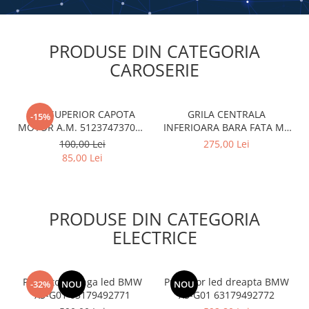
Semnal oglindă
SEMNALIZARE ARIPA
PRODUSE DIN CATEGORIA
SENZOR PARCARE
CAROSERIE
Set faruri
Filtre
CUI SUPERIOR CAPOTA
GRILA CENTRALA
-15%
Filtru aer
MOTOR A.M. 51237473707 -
INFERIOARA BARA FATA M -
BMW SERIES 3 (G20/G21)
MODEL CU ACC - O.E.
Filtru combustibil
100,00 Lei
275,00 Lei
51118056522 - BMW X6 F16
85,00 Lei
Filtru polen
Filtru ulei
KIT REVIZIE
PRODUSE DIN CATEGORIA
INTERIOR
ELECTRICE
Interior
Bord
Proiector stanga led BMW
Proiector led dreapta BMW
-32%
NOU
NOU
Fata usă
X3-G01 63179492771
X3-G01 63179492772
Torpedou