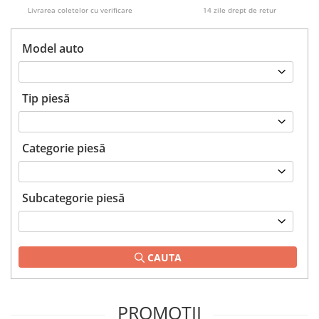
Planetară
Livrarea coletelor cu verificare
14 zile drept de retur
Antrenare punte
Model auto
Cardan
Aprindere
Bujie
Tip piesă
Releu
Caroserie
Categorie piesă
Absorbant bara fata
Absorbant bara V
Subcategorie piesă
Actuator capsa capota
Aripă
Aripă spate
CAUTA
Armatura
Balama capota
PROMOTII
Bara fata