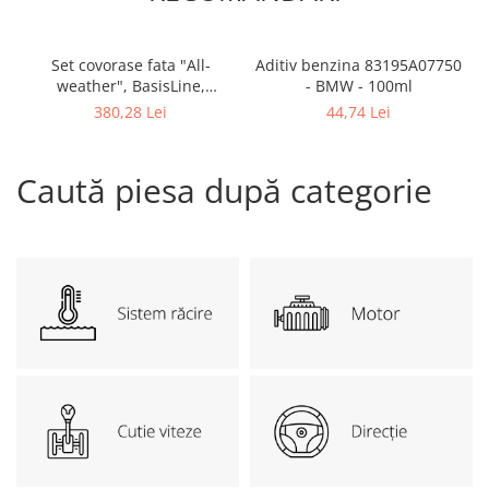
Overfender aripa
Panou acoperire trigger
Set covorase fata "All-
Aditiv benzina 83195A07750
Plafon
weather", BasisLine,
- BMW - 100ml
Antracit O.E 51472461168 -
Praguri
380,28 Lei
44,74 Lei
BMW Seria 3 G20 G21 G28
Rama radiator
G80M3 G81M3, Seria 4 G22
G23 G82M4 G83M4
Scut motor
Caută piesa după categorie
Spălător far
Suport aripa
Suport far
Suport radiator
Traversa
Usa fată
Usa spate
Cutie viteze
Cutie viteze