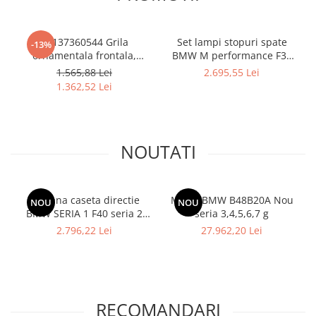
Bara spate
Broasca capota
51137360544 Grila
Set lampi stopuri spate
-13%
ornamentala frontala,
BMW M performance F30
Broască usă
negru mat, ICam - BMW
M3 F80 F30 LCI
1.565,88 Lei
2.695,55 Lei
Canal racire
Seria 8 G14 G15 G16
63212450105
1.362,52 Lei
Capac bara
Capac fata motor
Capitonaj
NOUTATI
Capota
Capota spate
Coloana caseta directie
Motor BMW B48B20A Nou
NOU
NOU
Carenaj roata
BMW SERIA 1 F40 seria 2
seria 3,4,5,6,7 g
F44
2.796,22 Lei
27.962,20 Lei
Deflector aer
Elemente caroserie
Inchidere aripa
Oglindă
RECOMANDARI