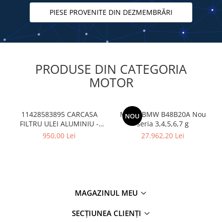
Admisie
PIESE PROVENITE DIN DEZMEMBRĂRI
Filtru particule
SENZORI ESAPAMENT
Tobă finală
Sistem răcire
PRODUSE DIN CATEGORIA
Flansă apă
MOTOR
Furtune
Intercooler
11428583895 CARCASA
Motor BMW B48B20A Nou
NOU
FILTRU ULEI ALUMINIU -
seria 3,4,5,6,7 g
Pompă apă
BMW Seria 1 F20 F21, Seria
950,00 Lei
27.962,20 Lei
Radiatoare
2 F22 F23, Seria 3 F30 F31
F34 G20 G21, Seria 4 F32
Termocupla ventilator
F33 F36, Seria 5 G30 G31,
Termostat
Seria 6 G32, Seria 7 G11
G12, Seria 8 G14 G15 G16,
Vas expansiune
MAGAZINUL MEU
Suspensie
SECȚIUNEA CLIENȚI
Amortizor