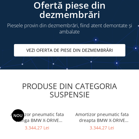
Ofertă piese din
Pinion
dezmembrări
Pompă ulei
Piesele provin din dezmembrări, fiind atent demontate și
RACITOR GAZE
ambalate
SENZORI
Suport motor
VEZI OFERTA DE PIESE DIN DEZMEMBRĂRI
TAMPON
Turbocompresor
Ungere
PRODUSE DIN CATEGORIA
Parbriz
SUSPENSIE
Lunetă
Parbriz
Pompă spalare
Amortizor pneumatic fata
Amortizor pneumatic fata
NOU
stanga BMW X-DRIVE
dreapta BMW X-DRIVE
Stergător
37106877559 - BMW SERIA
37106877560 - BMW Seria 7
3.344,27 Lei
3.344,27 Lei
7 G11
- G11 G12
Vas spalator parbriz