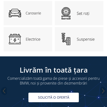
Kit revizie
Suport cutie
DIFERENTIAL
Directie
Bieletă directie
Cap de bara
Casetă directie
Scut caseta
Electrice
Livrăm în toată țara
Acumulator
Alternator
Comercializăm toată gama de piese și accesorii pentru
BMW, noi și provenite din dezmembrări
Cablaj
Cameră
SOLICITĂ O OFERTĂ
Electromotor
Lampa spate