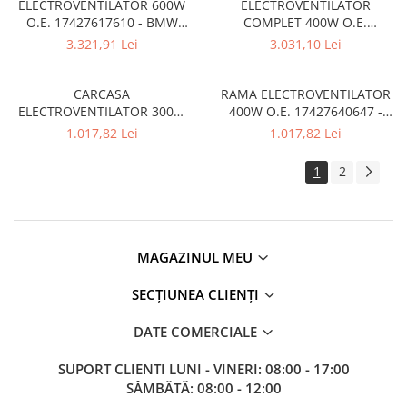
ELECTROVENTILATOR 600W
ELECTROVENTILATOR
O.E. 17427617610 - BMW
COMPLET 400W O.E.
SERIA 2 F45 F46 , X1 F48 , X2
17427617609 - BMW SERIA 2
3.321,91 Lei
3.031,10 Lei
F39
F45 F46 , X1 F48 , X2 F39
CARCASA
RAMA ELECTROVENTILATOR
ELECTROVENTILATOR 300W
400W O.E. 17427640647 -
O.E. 17427640646 - BMW
BMW SERIA 1 F20 F21 , SERIA
1.017,82 Lei
1.017,82 Lei
SERIA 1 F20 F21 , SERIA 2 F22
2 F22 F23 , SERIA 3 F30 F31
F23 , SERIA 3 F30 F31 F34 F35 ,
F34 F35 , SERIA 4 F32 F33 F36
1
2
SERIA 4 F32 F33 F36
MAGAZINUL MEU
SECȚIUNEA CLIENȚI
DATE COMERCIALE
SUPORT CLIENTI
LUNI - VINERI: 08:00 - 17:00
SÂMBĂTĂ: 08:00 - 12:00