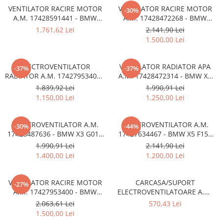
Rama radiator
VENTILATOR RACIRE MOTOR
VENTILATOR RACIRE MOTOR
-30%
A.M. 17428591441 - BMW
A.M. 17428472268 - BMW
Scut motor
SERIA 3 G20 G21
SERIA 5 G30 G31 , SERIA 6 G32
1.761,62 Lei
2.141,90 Lei
, SERIA 7 G11 G12 , SERIA 8
Spălător far
1.500,00 Lei
G14 G15
Suport aripa
ELECTROVENTILATOR
VENTILATOR RADIATOR APA
Suport far
-37%
-37%
RADIATOR A.M. 17427953401 -
A.M. 17428472314 - BMW X3
Suport radiator
BMW SERIA 5 G30 G31 , SERIA
G01 , X4 G02
1.839,92 Lei
1.990,91 Lei
6 G32 , SERIA 7 G11 G12
1.150,00 Lei
1.250,00 Lei
Traversa
Usa fată
ELECTROVENTILATOR A.M.
ELECTROVENTILATOR A.M.
-30%
-44%
Usa spate
17428487636 - BMW X3 G01 ,
17427634467 - BMW X5 F15 ,
X4 G02
X6 F16
1.990,91 Lei
2.141,90 Lei
1.400,00 Lei
1.200,00 Lei
VENTILATOR RACIRE MOTOR
CARCASA/SUPORT
-27%
A.M. 17427953400 - BMW
ELECTROVENTILATOARE A.M.
SERIA 5 G30 G31 , SERIA 6 G32
7L0121207D - VW TOUAREG
2.063,61 Lei
570,43 Lei
, SERIA 7 G11 G12
03-10
1.500,00 Lei