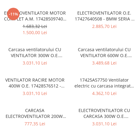
ELECTROVENTILATOR MOTOR
ELECTROVENTILATOR O.E.
-11%
COMPLET A.M. 17428509740 -
17427640508 - BMW SERIA 1
BMW SERIA 5 F07 F10 F11 ,
F20 F21 , SERIA 2 F22 F23 ,
1.683,32 Lei
2.885,70 Lei
SERIA 6 F12 F13 , SERIA 7 F01
SERIA 3 F30 F31 F34 F35 ,
1.500,00 Lei
F02 F04
SERIA 4 F32 F33 F36
Carcasa ventilatorului CU
Carcasa ventilatorului CU
VENTILATOR 300W O.E.
VENTILATOR 600W O.E.
17428591440 - BMW SERIA 3
17428591443 - BMW SERIA 3
3.031,10 Lei
3.489,68 Lei
G20 G21
G20 G21
VENTILATOR RACIRE MOTOR
17425A57750 Ventilator
400W O.E. 17428576512 -
electric cu carcasa integrata,
BMW SERIA 5 G30 G31
1000W - BMW X5 G05 F95 M,
3.031,10 Lei
4.362,10 Lei
X6 G06 F96 M, X7 G07, XM G09
CARCASA
ELECTROVENTILATOR CU
ELECTROVENTILATOR 200W-
CARCASA 300W O.E.
400W O.E. 17427637188 -
17427617608 - BMW SERIA 2
777,35 Lei
3.031,10 Lei
BMW SERIA 2 F45 F46 , X1 F48
F45 F46 , X1 F48 , X2 F39
F49 , X2 F39