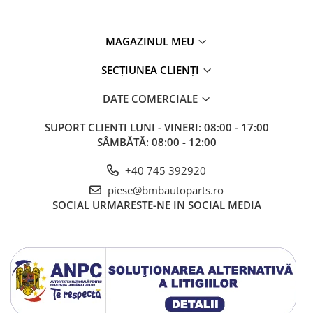
Rama radiator
Scut motor
MAGAZINUL MEU
Spălător far
SECȚIUNEA CLIENȚI
Suport aripa
Suport far
DATE COMERCIALE
Suport radiator
SUPORT CLIENTI
LUNI - VINERI: 08:00 - 17:00
Traversa
SÂMBĂTĂ: 08:00 - 12:00
Usa fată
+40 745 392920
Usa spate
piese@bmbautoparts.ro
SOCIAL
URMARESTE-NE IN SOCIAL MEDIA