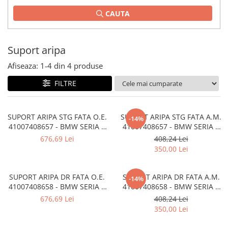
TAMPON
CAUTA
Capac bara
Turbocompresor
Capac fata motor
Ungere
Capitonaj
Suport aripa
Capota
Afiseaza:
1-
4
din
4
produse
Capota spate
FILTRE
Carenaj roata
Deflector aer
SUPORT ARIPA STG FATA O.E.
SUPORT ARIPA STG FATA A.M.
-14%
Elemente caroserie
41007408657 - BMW SERIA 2
41007408657 - BMW SERIA 2
F45 F46
F45 F46
676,69 Lei
408,24 Lei
Inchidere aripa
350,00 Lei
Oglindă
Overfender aripa
SUPORT ARIPA DR FATA O.E.
SUPORT ARIPA DR FATA A.M.
-14%
41007408658 - BMW SERIA 2
41007408658 - BMW SERIA 2
Panou acoperire trigger
F45 F46
F45 F46
676,69 Lei
408,24 Lei
Plafon
350,00 Lei
Praguri