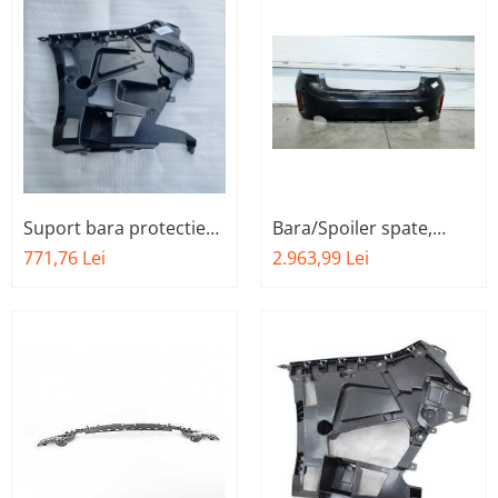
Suport bara protectie
Bara/Spoiler spate,
spate, dreapta O.E.
primerizat (grunduit),
771,76 Lei
2.963,99 Lei
51127427996 - BMW
PDC/PMA/Zweibo. -
Seria 3 G21
BMW Seria 3 G20 LCI
51125A69625