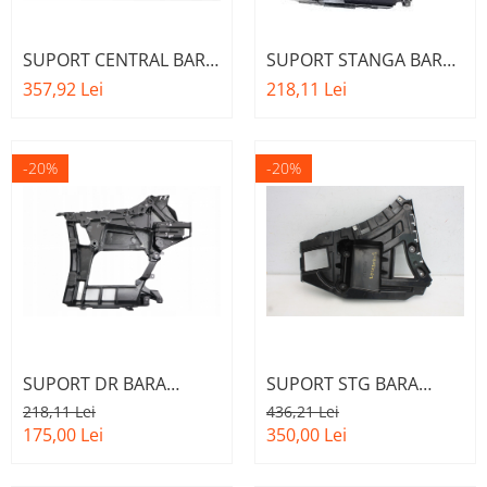
SUPORT CENTRAL BARA
SUPORT STANGA BARA
SPATE A.M.
SPATE PE ARIPA A.M.
357,92 Lei
218,11 Lei
51127387297 - BMW
51128069393 - BMW
SERIA 5 G30
SERIES 3 (G20/G21)
-20%
-20%
SUPORT DR BARA
SUPORT STG BARA
SPATE A.M.
SPATE PE ARIPA A.M.
218,11 Lei
436,21 Lei
51128069394 - BMW
51127338763 - BMW X3
175,00 Lei
350,00 Lei
SERIES 3 (G20/G21)
(F25)