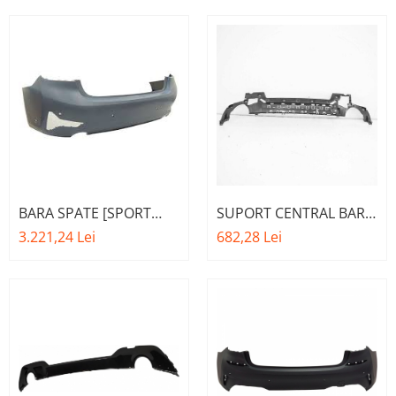
- BMW SERIA 3 G20
BARA SPATE [SPORT
SUPORT CENTRAL BARA
PDC/PMA] O.E.
SPATE M O.E.
3.221,24 Lei
682,28 Lei
51128493938 - BMW
51128069392 - BMW
SERIA 3 G20
SERIES 3 (G20/G21)