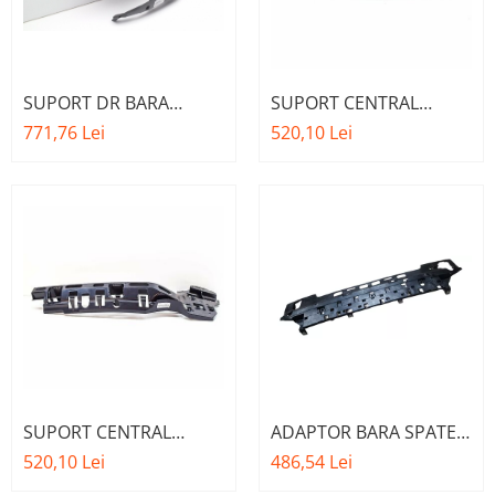
SUPORT DR BARA
SUPORT CENTRAL
SPATE PE ARIPA O.E.
SUPERIOR STG BARA
771,76 Lei
520,10 Lei
51127427968 - BMW
SPATE O.E.
SERIA 3 G20
51127469363 - BMW
SERIA 3 G20
SUPORT CENTRAL
ADAPTOR BARA SPATE
SUPERIOR DR BARA
O.E. 51127428024 -
520,10 Lei
486,54 Lei
SPATE O.E 51127469364
BMW SERIA 3 G20 G21