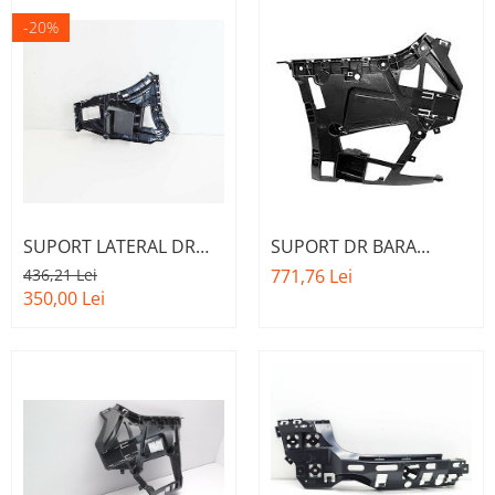
-20%
SUPORT LATERAL DR
SUPORT DR BARA
BARA SPATE A.M.
SPATE O.E.
436,21 Lei
771,76 Lei
51127338764 - BMW X3
51127427967 - BMW
350,00 Lei
(F25)
SERIA 3 G20