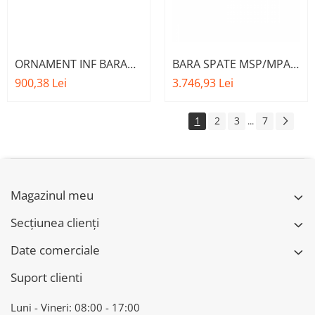
ORNAMENT INF BARA
BARA SPATE MSP/MPA
SPATE MSP O.E.
PDC O.E. 51128099904 -
900,38 Lei
3.746,93 Lei
51128069390 - BMW
BMW SERIES 3
SERIES 3 (G20/G21)
(G20/G21)
1
2
3
7
...
Magazinul meu
Secțiunea clienți
Date comerciale
Suport clienti
Luni - Vineri: 08:00 - 17:00