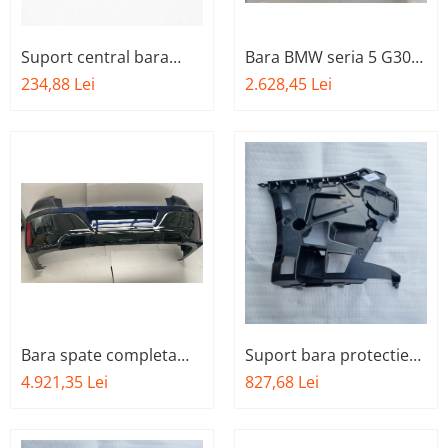
Suport central bara
Bara BMW seria 5 G30
spate A.M BMW Seria 3-
G38
234,88 Lei
2.628,45 Lei
F30 51127256922
Bara spate completa
Suport bara protectie
BMW SERIA 7 iX G70 M-
spate, stanga O.E.
4.921,35 Lei
827,68 Lei
paket
51127427995 - BMW
Seria 3 G21