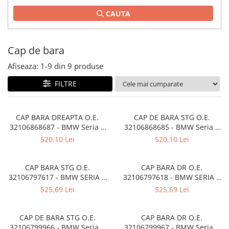
TAMPON
CAUTA
Capac bara
Turbocompresor
Capac fata motor
Ungere
Capitonaj
Cap de bara
Capota
Afiseaza:
1-
9
din
9
produse
Capota spate
FILTRE
Carenaj roata
Deflector aer
CAP BARA DREAPTA O.E.
CAP DE BARA STG O.E.
Elemente caroserie
32106868687 - BMW Seria 5
32106868685 - BMW Seria 5
G30 G31 F90 M5, Seria 6 G32,
G30 G31 F90 M5, Seria 6 G32,
520,10 Lei
520,10 Lei
Inchidere aripa
Seria 7 G11 G12, Seria 8 G14
Seria 7 G11 G12, Seria 8 G14
G15 G16 F91 F92 F93 M8
G15 G16 F91 F92 F93 M8
Oglindă
CAP BARA STG O.E.
CAP BARA DR O.E.
Overfender aripa
32106797617 - BMW SERIA 1
32106797618 - BMW SERIA 1
F20 F21 , SERIA 2 F22 F23 ,
F20 F21 , SERIA 2 F22 F23 ,
Panou acoperire trigger
525,69 Lei
525,69 Lei
SERIA 3 F30 F31 F34 F35 ,
SERIA 3 F30 F31 F34 F35 ,
Plafon
SERIA 4 F32 F33 F36
SERIA 4 F32 F33 F36
CAP DE BARA STG O.E.
CAP BARA DR O.E.
Praguri
32106799966 - BMW Seria 1
32106799967 - BMW Seria 1