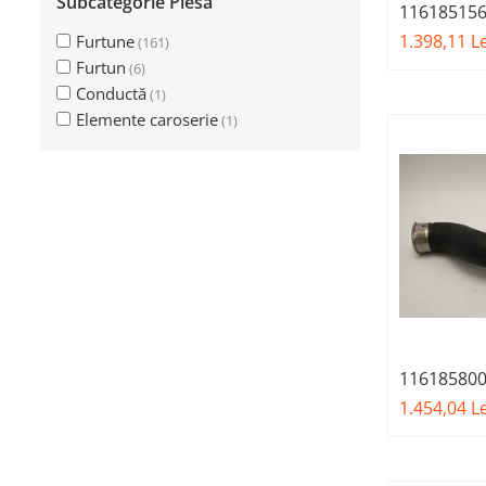
Subcategorie Piesă
Inchidere aripa
116185156
supraalim
1.398,11 Le
Furtune
(161)
Oglindă
intercoole
Furtun
(6)
Overfender aripa
Conductă
(1)
Panou acoperire trigger
Elemente caroserie
(1)
Plafon
Praguri
Rama radiator
Scut motor
Spălător far
Suport aripa
Suport far
116185800
admisie ae
Suport radiator
1.454,04 Le
G30 G31 G3
Traversa
X5 G05
Usa fată