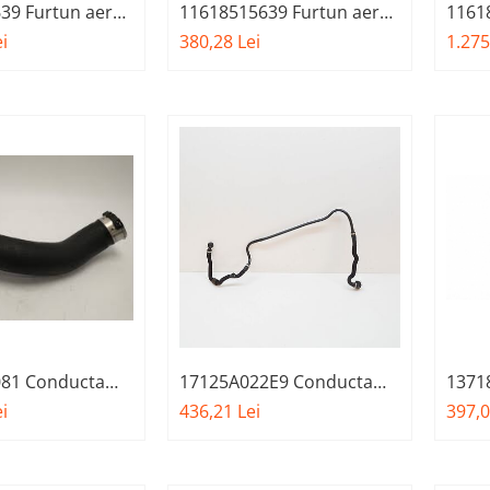
39 Furtun aer
11618515639 Furtun aer
1161857
entare
supraalimentare
admis
i
380,28 Lei
1.275
r - BMW X5 F15
intercooler - BMW X5 F15
supr
AFTERMARKET
Seria
G11 G
X7 G
81 Conducta
17125A022E9 Conducta
1371858
r - BMW Seria 5
radiator - BMW X5 G05, X6
admis
i
436,21 Lei
397,0
8, Seria 6 G32,
G06, X7 G07, XM G09
G30 G
X5 G0