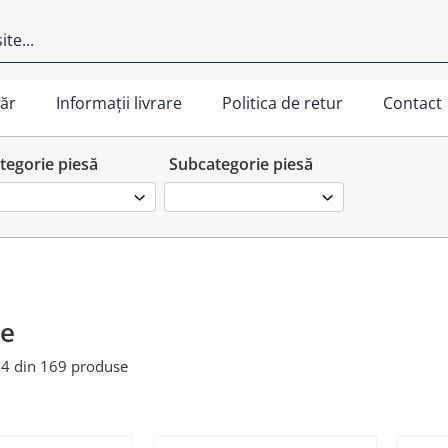
ăr
Informații livrare
Politica de retur
Contact
tegorie piesă
Subcategorie piesă
ne
24
din
169
produse