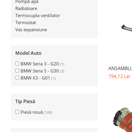
Pompă apă
Planetară
Radiatoare
Termocupla ventilator
Antrenare punte
Termostat
Cardan
Vas expansiune
Aprindere
Bujie
Releu
Model Auto
Caroserie
BMW Seria 3 - G20
(1)
ANSAMBL
BMW Seria 5 - G30
(3)
Absorbant bara fata
RACITOR UL
794,12 Lei
BMW X3 - G01
(1)
Absorbant bara V
Actuator capsa capota
Aripă
Tip Piesă
Aripă spate
Piesă nouă
(169)
Armatura
Balama capota