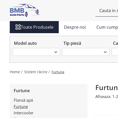
Toate Produsele
Toate Produsele
Despre noi
Cum cump
Accesorii
Covorase
Model auto
Tip piesă
Ca
ODORIZANTE
Ornament
AIRBAG
Ambreiaj
Home /
Sistem răcire /
Furtune
Cilindru
Rulment de presiune
Furtu
Furtune
Set ambreiaj
Afiseaza:
1-
Flansă apă
Volantă
Furtune
Angrenare roată
Intercooler
Burduf planetară