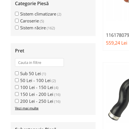
Categorie Piesă
Bara fata
Sistem climatizare
(2)
Bara spate
Caroserie
(5)
Broasca capota
Sistem răcire
(162)
116178079
Broască usă
intercoole
559,24 Lei
Canal racire
F15, X6 E
Pret
AFTERMAR
Capac bara
Capac fata motor
Sub 50 Lei
(1)
Capitonaj
50 Lei - 100 Lei
(2)
Capota
100 Lei - 150 Lei
(4)
Capota spate
150 Lei - 200 Lei
(16)
200 Lei - 250 Lei
(16)
Carenaj roata
Vezi mai multe
Deflector aer
Elemente caroserie