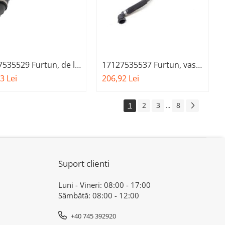
535529 Furtun, de la
17127535537 Furtun, vas
tor la motor - BMW
expansiune – Plenum
3 Lei
206,92 Lei
01 G08, X4 G02
admisie - BMW X3 G01
RMARKET
G08, X4 G02
1
2
3
8
...
Suport clienti
Luni - Vineri: 08:00 - 17:00
Sâmbătă: 08:00 - 12:00
+40 745 392920