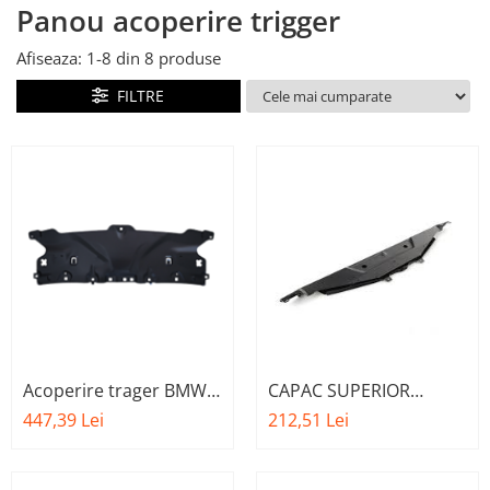
Panou acoperire trigger
Suport motor
Canal racire
TAMPON
Capac bara
Afiseaza:
1-
8
din
8
produse
Turbocompresor
Capac fata motor
FILTRE
Ungere
Capitonaj
Capota
Capota spate
Carenaj roata
Deflector aer
Elemente caroserie
Inchidere aripa
Oglindă
Acoperire trager BMW
CAPAC SUPERIOR
seria 5-G30
PANOU FATA A.M.
Overfender aripa
447,39 Lei
212,51 Lei
51647435938
51647200689 - BMW
Panou acoperire trigger
SERIES 5 (F10/11)