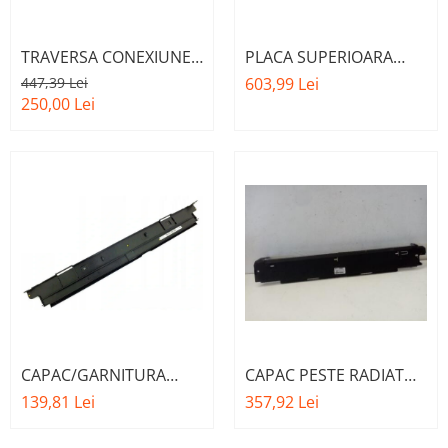
TRAVERSA CONEXIUNE
PLACA SUPERIOARA
FATA A.M. 51647383855
TRAVERSA O.E.
447,39 Lei
603,99 Lei
- BMW SERIES 5
51647422287 - BMW
250,00 Lei
(G30/G31)
SERIES 3 (G20/G21)
CAPAC/GARNITURA
CAPAC PESTE RADIATOR
SUPERIOARA RADIATOR
O.E. 17118666835 -
139,81 Lei
357,92 Lei
O.E. 17117600543 -
BMW SERIA 3 G20 G21
BMW SERIA 1 , SERIA 2 ,