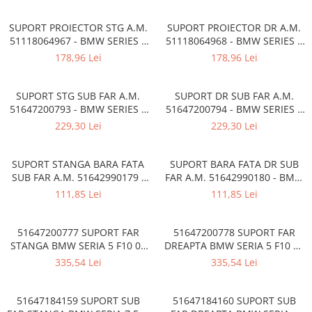
Overfender aripa
Panou acoperire trigger
SUPORT PROIECTOR STG A.M.
SUPORT PROIECTOR DR A.M.
51118064967 - BMW SERIES 5
51118064968 - BMW SERIES 5
Plafon
(G30/G31)
(G30/G31)
178,96 Lei
178,96 Lei
Praguri
Rama radiator
SUPORT STG SUB FAR A.M.
SUPORT DR SUB FAR A.M.
51647200793 - BMW SERIES 5
51647200794 - BMW SERIES 5
Scut motor
(F10/11)
(F10/11)
229,30 Lei
229,30 Lei
Spălător far
Suport aripa
SUPORT STANGA BARA FATA
SUPORT BARA FATA DR SUB
Suport far
SUB FAR A.M. 51642990179 -
FAR A.M. 51642990180 - BMW
BMW X1 (E84)
X1 (E84)
111,85 Lei
111,85 Lei
Suport radiator
Traversa
51647200777 SUPORT FAR
51647200778 SUPORT FAR
Usa fată
STANGA BMW SERIA 5 F10 07
DREAPTA BMW SERIA 5 F10 11
11
07
335,54 Lei
335,54 Lei
Usa spate
Cutie viteze
51647184159 SUPORT SUB
51647184160 SUPORT SUB
Cutie viteze