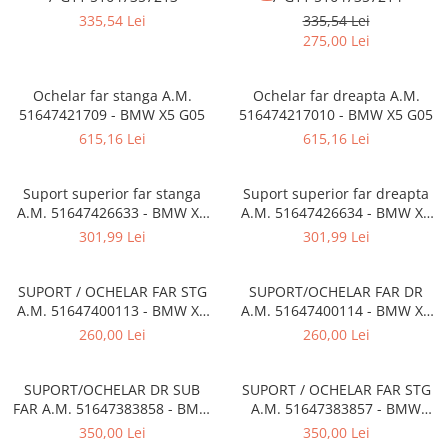
Bara spate
335,54 Lei
335,54 Lei
275,00 Lei
Broasca capota
Broască usă
Ochelar far stanga A.M.
Ochelar far dreapta A.M.
Canal racire
51647421709 - BMW X5 G05
516474217010 - BMW X5 G05
615,16 Lei
615,16 Lei
Capac bara
Capac fata motor
Suport superior far stanga
Suport superior far dreapta
Capitonaj
A.M. 51647426633 - BMW X1
A.M. 51647426634 - BMW X1
(F48)
F48
Capota
301,99 Lei
301,99 Lei
Capota spate
SUPORT / OCHELAR FAR STG
SUPORT/OCHELAR FAR DR
Carenaj roata
A.M. 51647400113 - BMW X3
A.M. 51647400114 - BMW X3
Deflector aer
G01 , X3 M F97
G01 , X3 M F97
260,00 Lei
260,00 Lei
Elemente caroserie
SUPORT/OCHELAR DR SUB
SUPORT / OCHELAR FAR STG
Inchidere aripa
FAR A.M. 51647383858 - BMW
A.M. 51647383857 - BMW
Oglindă
SERIES 5 (G30/G31)
SERIES 5 (G30/G31)
350,00 Lei
350,00 Lei