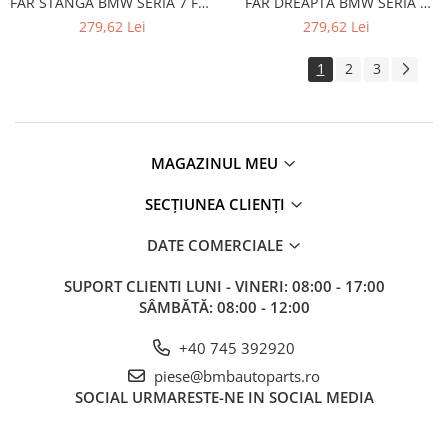
FAR STANGA BMW SERIA 7 F01
FAR DREAPTA BMW SERIA 7
Kit revizie
02
F01 02
279,62 Lei
279,62 Lei
Suport cutie
1
2
3
DIFERENTIAL
Directie
Bieletă directie
Cap de bara
MAGAZINUL MEU
Casetă directie
SECȚIUNEA CLIENȚI
Scut caseta
DATE COMERCIALE
Electrice
SUPORT CLIENTI
LUNI - VINERI: 08:00 - 17:00
Acumulator
SÂMBĂTĂ: 08:00 - 12:00
Alternator
+40 745 392920
Cablaj
piese@bmbautoparts.ro
Cameră
SOCIAL
URMARESTE-NE IN SOCIAL MEDIA
Electromotor
Lampa spate