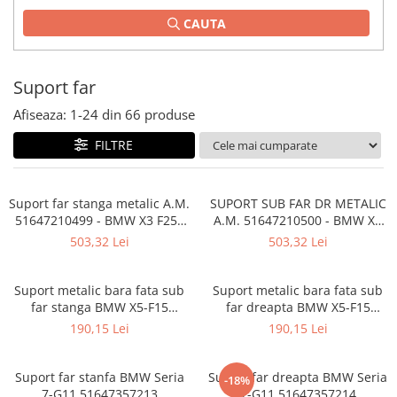
Planetară
CAUTA
Antrenare punte
Cardan
Suport far
Aprindere
Bujie
Afiseaza:
1-
24
din
66
produse
Releu
FILTRE
Caroserie
Absorbant bara fata
Suport far stanga metalic A.M.
SUPORT SUB FAR DR METALIC
51647210499 - BMW X3 F25 ,
A.M. 51647210500 - BMW X3
Absorbant bara V
F26
F25 , F26
503,32 Lei
503,32 Lei
Actuator capsa capota
Aripă
Suport metalic bara fata sub
Suport metalic bara fata sub
Aripă spate
far stanga BMW X5-F15
far dreapta BMW X5-F15
51647294491
51647294492
190,15 Lei
190,15 Lei
Armatura
Balama capota
Suport far stanfa BMW Seria
Suport far dreapta BMW Seria
-18%
Bara fata
7-G11 51647357213
7-G11 51647357214