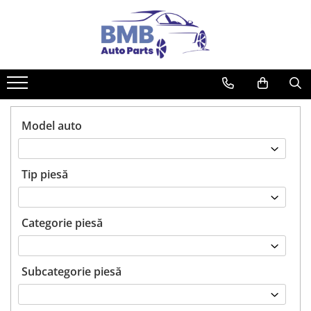
Toate Produsele
Accesorii
Covorase
ODORIZANTE
Model auto
Ornament
AIRBAG
Tip piesă
Ambreiaj
Cilindru
Rulment de presiune
Categorie piesă
Set ambreiaj
Volantă
Subcategorie piesă
Angrenare roată
Burduf planetară