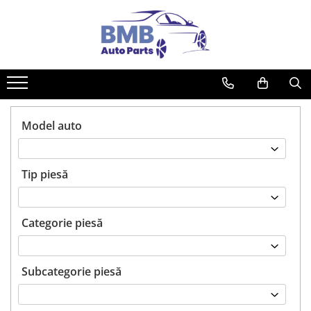
Toate Produsele
Accesorii
Covorase
ODORIZANTE
Model auto
Ornament
AIRBAG
Tip piesă
Ambreiaj
Cilindru
Rulment de presiune
Categorie piesă
Set ambreiaj
Volantă
Subcategorie piesă
Angrenare roată
Burduf planetară