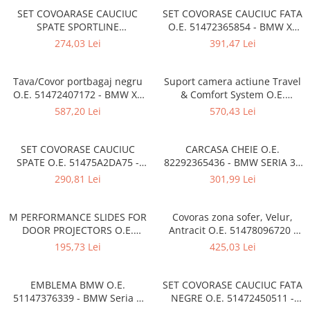
Overfender aripa
SET COVOARASE CAUCIUC
SET COVORASE CAUCIUC FATA
Panou acoperire trigger
SPATE SPORTLINE
O.E. 51472365854 - BMW X1
NEGRU/ROSU "All-Weather"
F48
274,03 Lei
391,47 Lei
Plafon
O.E. 51472365857 - BMW X1
F48
Praguri
Tava/Covor portbagaj negru
Suport camera actiune Travel
Rama radiator
O.E. 51472407172 - BMW X1
& Comfort System O.E.
F48
51952405468
Scut motor
587,20 Lei
570,43 Lei
Spălător far
SET COVORASE CAUCIUC
CARCASA CHEIE O.E.
Suport aripa
SPATE O.E. 51475A2DA75 -
82292365436 - BMW SERIA 3 ,
Suport far
BMW X1 U11 U12
SERIA 5 , SERIA 6 , SERIA 7 ,
290,81 Lei
301,99 Lei
SERIA 8 , X3 , X4 , X5 , X6 , X
Suport radiator
M PERFORMANCE SLIDES FOR
Covoras zona sofer, Velur,
Traversa
DOOR PROJECTORS O.E.
Antracit O.E. 51478096720 -
Usa fată
63312469631 - Seria 1-Seria 8,
BMW Seria 8 F93M8, G16 Gran
195,73 Lei
425,03 Lei
X1-X6, Z4, M2-M6, M8, X3 M-
Coupe
Usa spate
X6 M
Cutie viteze
EMBLEMA BMW O.E.
SET COVORASE CAUCIUC FATA
51147376339 - BMW Seria 8
NEGRE O.E. 51472450511 -
Cutie viteze