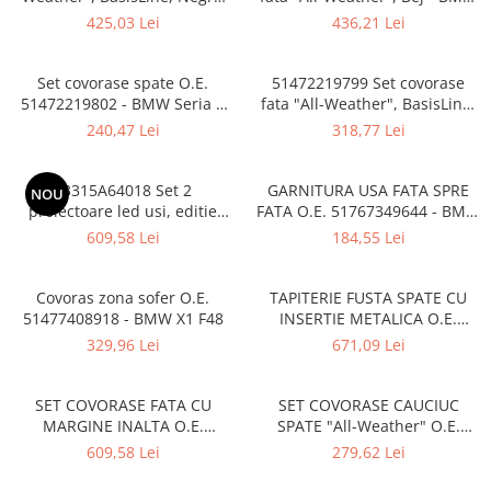
Antracit - BMW Seria 7 G11
Seria 7 G11 G12
Bara spate
425,03 Lei
436,21 Lei
G12 51472443985
Broasca capota
Set covorase spate O.E.
51472219799 Set covorase
Broască usă
51472219802 - BMW Seria 3
fata "All-Weather", BasisLine,
Canal racire
F30 F31 F80 M3, Seria 4 F36
Antracit - BMW Seria 3 F30
240,47 Lei
318,77 Lei
F31 F34 F35 F80 M3
Capac bara
63315A64018 Set 2
GARNITURA USA FATA SPRE
Capac fata motor
NOU
proiectoare led usi, editie
FATA O.E. 51767349644 - BMW
Capitonaj
aniversara "M 50 ani", 50mm -
X1 F48
609,58 Lei
184,55 Lei
BMW Seria 1 F40, Seria 2 F44
Capota
G42 G87M2, Seria 3 G20 G21
Capota spate
G28 G80M3 G81M3, Seria 4
Covoras zona sofer O.E.
TAPITERIE FUSTA SPATE CU
G22 G23 G82M4 G83M4, XM
51477408918 - BMW X1 F48
INSERTIE METALICA O.E.
Carenaj roata
G09, Z4 G29
51477380881 - BMW X1 E84
329,96 Lei
671,09 Lei
Deflector aer
Elemente caroserie
SET COVORASE FATA CU
SET COVORASE CAUCIUC
MARGINE INALTA O.E.
SPATE "All-Weather" O.E.
Inchidere aripa
51475A50921 - BMW X1 U11,
51472365858 - BMW X1 F48
609,58 Lei
279,62 Lei
Oglindă
X2 U10