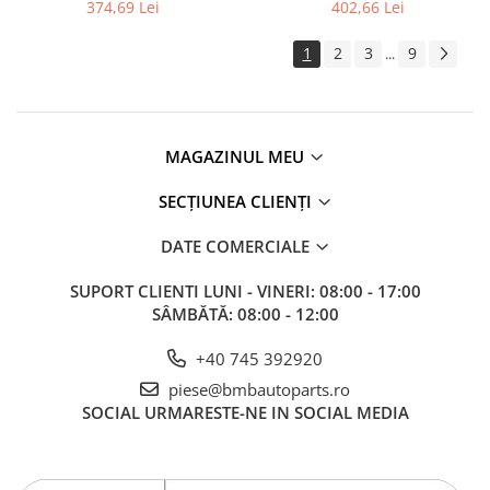
G14 G15 G16 F91 F92 F93 M8,
BMW iX3 G08, X3 G01 G08
374,69 Lei
402,66 Lei
Kit revizie
X1 F48 F49 U11 U12, X2 U10,
F97M
X5 F15 F95 M, X5 F16 F86 M
Suport cutie
1
2
3
9
...
DIFERENTIAL
Directie
Bieletă directie
MAGAZINUL MEU
Cap de bara
SECȚIUNEA CLIENȚI
Casetă directie
Scut caseta
DATE COMERCIALE
Electrice
SUPORT CLIENTI
LUNI - VINERI: 08:00 - 17:00
SÂMBĂTĂ: 08:00 - 12:00
Acumulator
Alternator
+40 745 392920
Cablaj
piese@bmbautoparts.ro
SOCIAL
URMARESTE-NE IN SOCIAL MEDIA
Cameră
Electromotor
Lampa spate