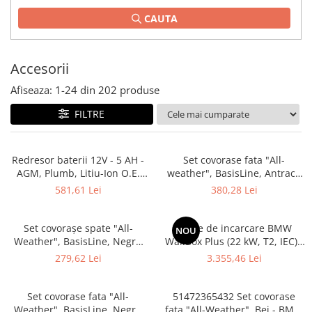
Planetară
CAUTA
Antrenare punte
Cardan
Accesorii
Aprindere
Bujie
Afiseaza:
1-
24
din
202
produse
Releu
FILTRE
Caroserie
Absorbant bara fata
Redresor baterii 12V - 5 AH -
Set covorase fata "All-
AGM, Plumb, Litiu-Ion O.E.
weather", BasisLine, Antracit
Absorbant bara V
61432408592
O.E 51472461168 - BMW Seria
581,61 Lei
380,28 Lei
Actuator capsa capota
3 G20 G21 G28 G80M3 G81M3,
Seria 4 G22 G23 G82M4
Aripă
G83M4
Set covorașe spate "All-
Statie de incarcare BMW
NOU
Aripă spate
Weather", BasisLine, Negru
WallBox Plus (22 kW, T2, IEC) -
Antracit O.E. 51472461169 -
Gen 4
279,62 Lei
3.355,46 Lei
Armatura
BMW Seria 3 G20 G21 G80M3
G81M3, Seria 4 G26
Balama capota
Set covorase fata "All-
51472365432 Set covorase
Bara fata
Weather", BasisLine, Negru
fata "All-Weather", Bej - BMW