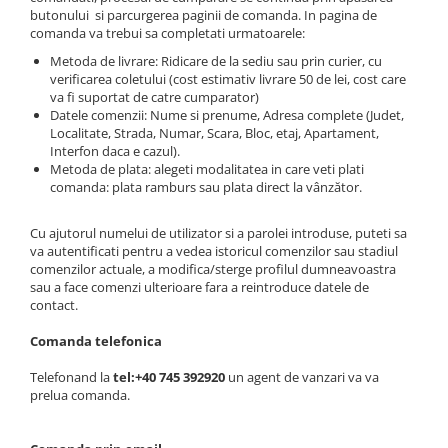
Suport motor
butonului si parcurgerea paginii de comanda. In pagina de
Canal racire
comanda va trebui sa completati urmatoarele:
TAMPON
Capac bara
Metoda de livrare: Ridicare de la sediu sau prin curier, cu
Turbocompresor
verificarea coletului (cost estimativ livrare 50 de lei, cost care
Capac fata motor
va fi suportat de catre cumparator)
Ungere
Datele comenzii: Nume si prenume, Adresa complete (Judet,
Capitonaj
Localitate, Strada, Numar, Scara, Bloc, etaj, Apartament,
Capota
Interfon daca e cazul).
Metoda de plata: alegeti modalitatea in care veti plati
Capota spate
comanda: plata ramburs sau plata direct la vânzător.
Carenaj roata
Cu ajutorul numelui de utilizator si a parolei introduse, puteti sa
Deflector aer
va autentificati pentru a vedea istoricul comenzilor sau stadiul
comenzilor actuale, a modifica/sterge profilul dumneavoastra
Elemente caroserie
sau a face comenzi ulterioare fara a reintroduce datele de
contact.
Inchidere aripa
Comanda telefonica
Oglindă
Telefonand la
tel:+40 745 392920
un agent de vanzari va va
Overfender aripa
prelua comanda.
Panou acoperire trigger