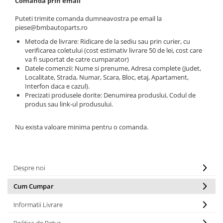
Plafon
Comanda prin email
Praguri
Puteti trimite comanda dumneavostra pe email la
piese@bmbautoparts.ro
Rama radiator
Metoda de livrare: Ridicare de la sediu sau prin curier, cu
Scut motor
verificarea coletului (cost estimativ livrare 50 de lei, cost care
va fi suportat de catre cumparator)
Spălător far
Datele comenzii: Nume si prenume, Adresa complete (Judet,
Localitate, Strada, Numar, Scara, Bloc, etaj, Apartament,
Suport aripa
Interfon daca e cazul).
Precizati produsele dorite: Denumirea produslui, Codul de
Suport far
produs sau link-ul produsului.
Suport radiator
Nu exista valoare minima pentru o comanda.
Traversa
Usa fată
Usa spate
Despre noi
Cum Cumpar
Informatii Livrare