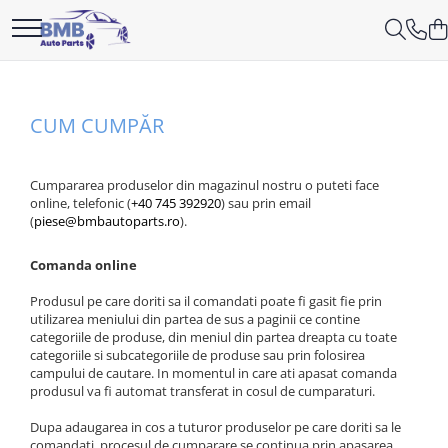
Accesorii
Ambreiaj
Angrenare roată
Antrenare punte
Aprindere
Caroserie
Cutie viteze
Directie
Electrice
Filtre
Interior
Lichide
Motor
Parbriz
Sistem alimentare
Sistem climatizare
Sistem de frânare
Sistem evacuare
Sistem răcire
Suspensie
Suspensie/directie roti
Covorase
Cilindru
Burduf planetară
Cardan
Bujie
Cutie viteze
Bieletă directie
Filtru aer
Bord
Aditivi
Baie ulei
Lunetă
Conductă
Compresor climă
Disc frână
Admisie
Bieletă antiruliu
Absorbant bara fata
Acumulator
Flansă apă
Amortizor
CUM CUMPĂR
ODORIZANTE
Rulment de presiune
Planetară
Releu
Kit revizie
Cap de bara
Filtru combustibil
Fata usă
Antigel
Capac culbutori
Parbriz
Pompă
Condensator
Etrier
Filtru particule
Brat suspensie
Absorbant bara V
Alternator
Furtune
Compresor perne aer
Ornament
Set ambreiaj
Suport cutie
Casetă directie
Filtru polen
Torpedou
Lichid frana
Curea transmisie
Pompă spalare
Evaporator
Plăcuțe frână
SENZORI ESAPAMENT
Rulment roată
Actuator capsa capota
Cablaj
Intercooler
Cumpararea produselor din magazinul nostru o puteti face
Volantă
Scut caseta
Filtru ulei
Silicon
Distribuție
Stergător
Răcire
Tobă finală
Suport ax
Aripă
Cameră
Pompă apă
online, telefonic (
+40 745 392920
) sau prin email
(
piese@bmbautoparts.ro
).
KIT REVIZIE
Ulei
EGR
Vas spalator parbriz
Saboti frână
Aripă spate
Electromotor
Radiatoare
Fulie vibrochen
Comanda online
Armatura
Lampa spate
Termocupla ventilator
Injector
Balama capota
Semnal oglindă
Termostat
Produsul pe care doriti sa il comandati poate fi gasit fie prin
utilizarea meniului din partea de sus a paginii ce contine
Pinion
Bara fata
SEMNALIZARE ARIPA
Vas expansiune
categoriile de produse, din meniul din partea dreapta cu toate
categoriile si subcategoriile de produse sau prin folosirea
Pompă ulei
Bara spate
SENZOR PARCARE
campului de cautare. In momentul in care ati apasat comanda
produsul va fi automat transferat in cosul de cumparaturi.
RACITOR GAZE
Broasca capota
Set faruri
SENZORI
Dupa adaugarea in cos a tuturor produselor pe care doriti sa le
Broască usă
comandati, procesul de cumparare se continua prin apasarea