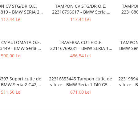
N CV STG/DR O.E.
TAMPON CV STG/DR O.E.
TAMPON
819 - BMW SERIA 2 ,
22316796617 - BMW Seria 1
2231686
RIA 3 , SERIA 4
F20 F21, Seria 2 F22 F23, Seria
F20 F21,
117,44 Lei
117,44 Lei
3 F30 F31 F34 F35, Seria 4 F32
F30 F31 
F33 F36, Z4 G29
F33 F3
CV AUTOMATA O.E.
TRAVERSA CUTIE O.E.
TAMPON 
3449 - BMW Seria 1
22116769281 - BMW SERIA 1 ,
BMW Seri
 Seria 2 F44 F45 F46,
2 , 3 , 4 , 5 , X1
G22 G23 G
590,00 Lei
486,54 Lei
 F49, X2 F39 - Mini
Seria 6 
 F57, Clubman F54,
X5 G0
yman F60, F55, F56
397 Suport cutie de
22316853445 Tampon cutie de
22319894
- BMW Seria 2 G42,
viteze - BMW Seria 1 F40 G52,
viteze - 
G20 G21 G28, Seria 4
Seria 2 F44 F45 F46, X1 F48, X2
511,50 Lei
671,00 Lei
G22 G23 G26
F39 - Mini Cabrio F57,
Clubman F54, Countryman
F60, F55, F56