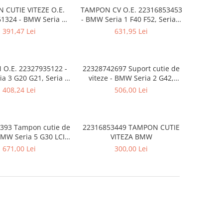
 CUTIE VITEZE O.E.
TAMPON CV O.E. 22316853453
1324 - BMW Seria 1
- BMW Seria 1 F40 F52, Seria 2
 Seria 2 F22, Seria 3
F44 F45 F46, X1 F48 F49, X2
391,47 Lei
631,95 Lei
F34 F35, Seria 4 F32
F39 - Mini Cabrio F57,
6, Seria 5 F10 F11
Clubman F54, Countryman
F60, F55, F56
O.E. 22327935122 -
22328742697 Suport cutie de
a 3 G20 G21, Seria 4
viteze - BMW Seria 2 G42,
26, Seria 5 G30 G31,
Seria 3 G20 G21 G28, Seria 4
408,24 Lei
506,00 Lei
G32, X3 G01, X4 G02,
G22 G23 G26, Seria 5 G30
5, X6 G06, X7 G07
393 Tampon cutie de
22316853449 TAMPON CUTIE
BMW Seria 5 G30 LCI -
VITEZA BMW
530eX
671,00 Lei
300,00 Lei