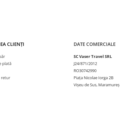
EA CLIENȚI
DATE COMERCIALE
păr
SC Vaser Travel SRL
 plată
J24/871/2012
RO30742990
 retur
Piața Nicolae Iorga 2B
Vișeu de Sus, Maramureș