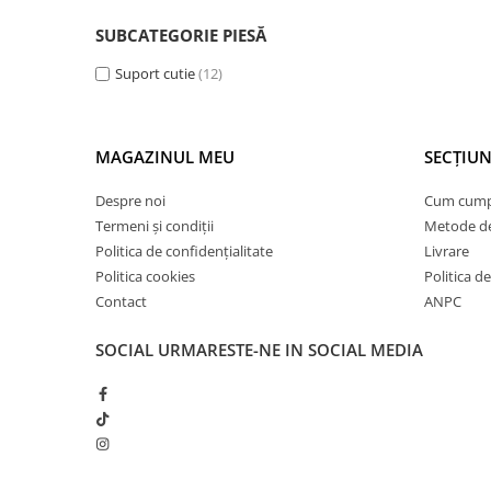
Armatura
SUBCATEGORIE PIESĂ
Balama capota
Bara fata
Suport cutie
(12)
Bara spate
Broasca capota
MAGAZINUL MEU
SECȚIUN
Broască usă
Despre noi
Cum cum
Canal racire
Termeni și condiții
Metode de
Capac bara
Politica de confidențialitate
Livrare
Capac fata motor
Politica cookies
Politica de
Contact
ANPC
Capitonaj
Capota
SOCIAL
URMARESTE-NE IN SOCIAL MEDIA
Capota spate
Carenaj roata
Deflector aer
Elemente caroserie