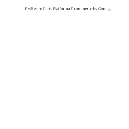
Inchidere aripa
BMB Auto Parts
Platforma E-commerce by Gomag
Oglindă
Overfender aripa
Panou acoperire trigger
Plafon
Praguri
Rama radiator
Scut motor
Spălător far
Suport aripa
Suport far
Suport radiator
Traversa
Usa fată