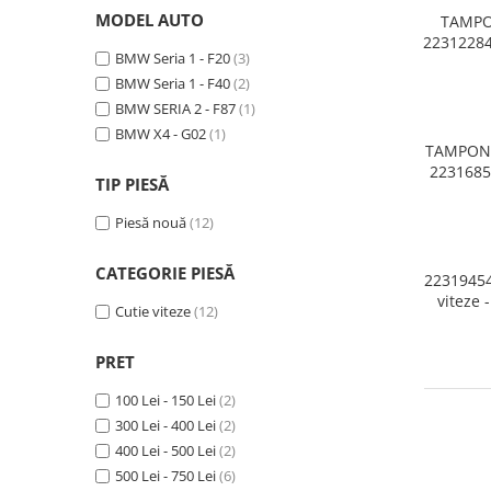
Planetară
MODEL AUTO
TAMPO
22312284
Antrenare punte
BMW Seria 1 - F20
(3)
SE
Cardan
BMW Seria 1 - F40
(2)
Aprindere
BMW SERIA 2 - F87
(1)
BMW X4 - G02
(1)
Bujie
TAMPON 
Releu
2231685
TIP PIESĂ
F40 F52,
Caroserie
X1 F48
Piesă nouă
(12)
Cabrio
Countr
CATEGORIE PIESĂ
22319454
viteze 
Cutie viteze
(12)
Seria 3 
Absorbant bara fata
Absorbant bara V
PRET
Actuator capsa capota
100 Lei - 150 Lei
(2)
Aripă
300 Lei - 400 Lei
(2)
400 Lei - 500 Lei
(2)
Aripă spate
500 Lei - 750 Lei
(6)