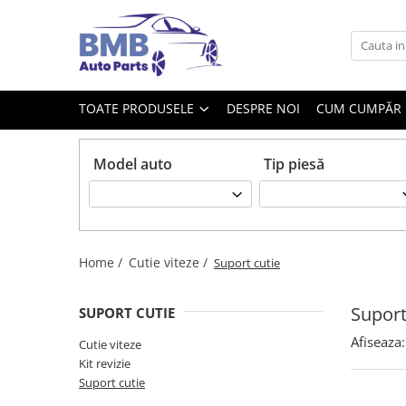
Toate Produsele
Accesorii
TOATE PRODUSELE
DESPRE NOI
CUM CUMPĂR
Covorase
ODORIZANTE
Model auto
Tip piesă
Ornament
AIRBAG
Ambreiaj
Cilindru
Home /
Cutie viteze /
Suport cutie
Rulment de presiune
Set ambreiaj
Suport
SUPORT CUTIE
Volantă
Afiseaza:
Cutie viteze
Kit revizie
Angrenare roată
Suport cutie
Burduf planetară