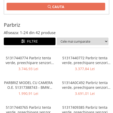
TAMPON
CAUTA
Capac bara
Turbocompresor
Capac fata motor
Ungere
Capitonaj
Parbriz
Capota
Afiseaza:
1-
24
din
42
produse
Capota spate
FILTRE
Carenaj roata
Deflector aer
51317440774 Parbriz tenta
51317440772 Parbriz tenta
Elemente caroserie
verde, preechipare senzori
verde, preechipare senzori
ploaie/lumina, anticondens,
ploaie/lumina, anti-condens,
3.746,93 Lei
3.377,84 Lei
Inchidere aripa
KAFAS/HUD - BMW X6 G06 F96
HUD - BMW X6 G06 F96 M
M
Oglindă
PARBRIZ MODEL CU CAMERA
51314A0C492 Parbriz tenta
Overfender aripa
O.E. 51317388743 - BMW
verde, preechipare senzori
Seria 5 G30, G31
ploaie/lumina/ceata,
Panou acoperire trigger
1.990,91 Lei
3.691,01 Lei
ADCAM/HUD - BMW X5 G05
Plafon
F95 M, X7 G07
51317440765 Parbriz tenta
51317409385 Parbriz tenta
Praguri
verde, preechipare senzor
verde, preechipare senzori