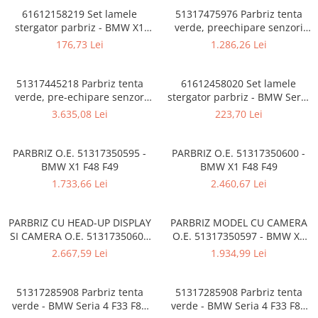
61612158219 Set lamele
51317475976 Parbriz tenta
stergator parbriz - BMW X1
verde, preechipare senzori
E84
ploaie/lumina, anticondens,
176,73 Lei
1.286,26 Lei
KAFAS/AKUSTIK - BMW Seria 2
F44 Gran Coupe
51317445218 Parbriz tenta
61612458020 Set lamele
verde, pre-echipare senzor
stergator parbriz - BMW Seria
ploaie, CBDAS/HUD - BMW
6 F06 F12 F13 200,07 RON
3.635,08 Lei
223,70 Lei
Seria 8 G16 F93 M8
396,29 RON
PARBRIZ O.E. 51317350595 -
PARBRIZ O.E. 51317350600 -
BMW X1 F48 F49
BMW X1 F48 F49
1.733,66 Lei
2.460,67 Lei
PARBRIZ CU HEAD-UP DISPLAY
PARBRIZ MODEL CU CAMERA
SI CAMERA O.E. 51317350601
O.E. 51317350597 - BMW X1
- BMW X1 F48 F49
F48 F49
2.667,59 Lei
1.934,99 Lei
51317285908 Parbriz tenta
51317285908 Parbriz tenta
verde - BMW Seria 4 F33 F83
verde - BMW Seria 4 F33 F83