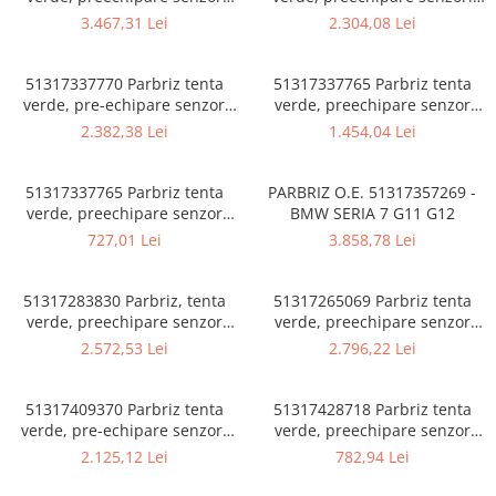
Rama radiator
ploaie, HUD - BMW X5 G05 F95
ploaie/lumina, anticondens,
3.467,31 Lei
2.304,08 Lei
M, X7 G07
HUD - BMW X4 G02 F98 M
Scut motor
Spălător far
51317337770 Parbriz tenta
51317337765 Parbriz tenta
verde, pre-echipare senzor
verde, preechipare senzor
Suport aripa
ploaie, RLSBS/HUD/KAFAS -
ploaie, RLSBS - BMW X4 F26
2.382,38 Lei
1.454,04 Lei
BMW X4 F26
Suport far
Suport radiator
51317337765 Parbriz tenta
PARBRIZ O.E. 51317357269 -
verde, preechipare senzor
BMW SERIA 7 G11 G12
Traversa
ploaie, RLSBS - BMW X4 F26
727,01 Lei
3.858,78 Lei
Usa fată
AFTERMARKET
Usa spate
51317283830 Parbriz, tenta
51317265069 Parbriz tenta
verde, preechipare senzor
verde, preechipare senzor
ploaie, RLSBS/HUD - BMW X3
ploaie, RLSS/HUD/KAFAS -
2.572,53 Lei
2.796,22 Lei
F25
BMW X3 F25
51317409370 Parbriz tenta
51317428718 Parbriz tenta
verde, pre-echipare senzori
verde, preechipare senzor
ploaie, lumina, anti-condens,
ploaie, RLSBS - BMW X2 F39
2.125,12 Lei
782,94 Lei
KAFAS - BMW X3 G01 G08 F97
AFTERMARKET
M