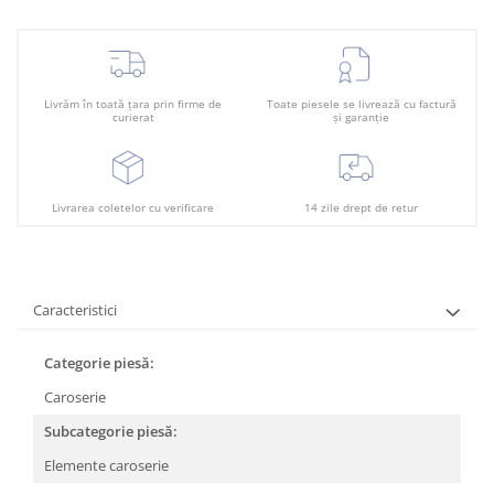
Plafon
Praguri
Rama radiator
Livrăm în toată țara prin firme de
Toate piesele se livrează cu factură
Scut motor
curierat
și garanție
Spălător far
Suport aripa
Livrarea coletelor cu verificare
14 zile drept de retur
Suport far
Suport radiator
Traversa
Caracteristici
Usa fată
Usa spate
Categorie piesă:
Caroserie
Subcategorie piesă:
Elemente caroserie