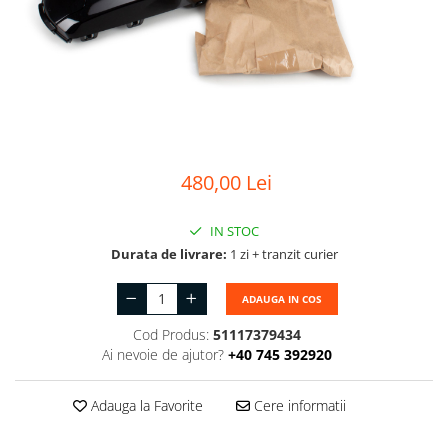
Suport motor
Canal racire
TAMPON
Capac bara
Turbocompresor
Capac fata motor
Ungere
Capitonaj
Capota
480,00 Lei
Capota spate
Carenaj roata
IN STOC
Deflector aer
Durata de livrare:
1 zi + tranzit curier
Elemente caroserie
ADAUGA IN COS
Inchidere aripa
Cod Produs:
51117379434
Oglindă
Ai nevoie de ajutor?
+40 745 392920
Overfender aripa
Adauga la Favorite
Cere informatii
Panou acoperire trigger