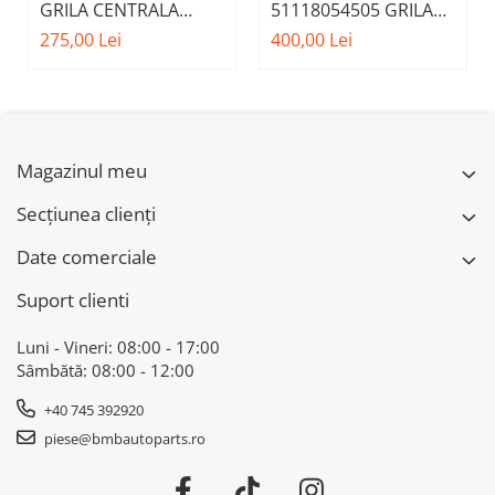
GRILA CENTRALA
51118054505 GRILA
INFERIOARA BARA
CENTRALA BARA FATA
275,00 Lei
400,00 Lei
FATA M - MODEL CU
ACC/DISTRONIC BMW
ACC - O.E.
51118056522 - BMW
X6 F16
Magazinul meu
Secțiunea clienți
Date comerciale
Suport clienti
Luni - Vineri: 08:00 - 17:00
Sâmbătă: 08:00 - 12:00
+40 745 392920
piese@bmbautoparts.ro