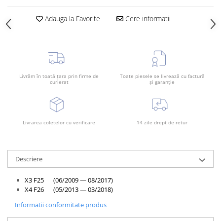
Rama radiator
Adauga la Favorite
Cere informatii
Scut motor
Spălător far
Suport aripa
Suport far
Livrăm în toată țara prin firme de
Toate piesele se livrează cu factură
Suport radiator
curierat
și garanție
Traversa
Usa fată
Livrarea coletelor cu verificare
14 zile drept de retur
Usa spate
Descriere
X3 F25 (06/2009 — 08/2017)
X4 F26 (05/2013 — 03/2018)
Informatii conformitate produs