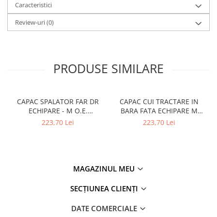
Caracteristici
Review-uri
(0)
PRODUSE SIMILARE
CAPAC SPALATOR FAR DR
CAPAC CUI TRACTARE IN
ECHIPARE - M O.E.
BARA FATA ECHIPARE M
51118059938 - BMW X5 F15
O.E. 51118060131 - BMW X5
223,70 Lei
223,70 Lei
F85
F15
MAGAZINUL MEU
SECȚIUNEA CLIENȚI
DATE COMERCIALE