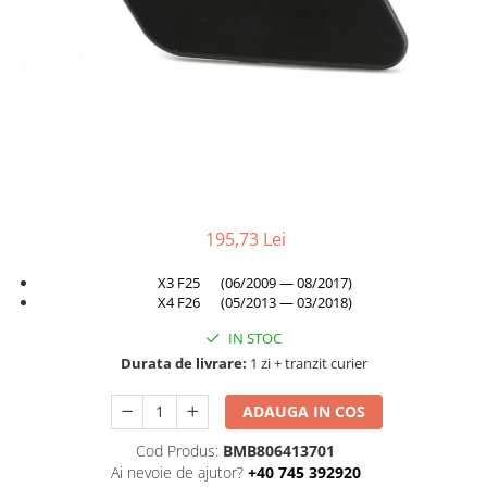
TAMPON
Capac bara
Turbocompresor
Capac fata motor
Ungere
Capitonaj
Capota
Capota spate
Carenaj roata
Deflector aer
195,73 Lei
Elemente caroserie
X3 F25 (06/2009 — 08/2017)
Inchidere aripa
X4 F26 (05/2013 — 03/2018)
Oglindă
IN STOC
Durata de livrare:
1 zi + tranzit curier
Overfender aripa
Panou acoperire trigger
ADAUGA IN COS
Plafon
Cod Produs:
BMB806413701
Praguri
Ai nevoie de ajutor?
+40 745 392920