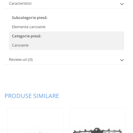
Plafon
Caracteristici
Praguri
Subcategorie piesă:
Rama radiator
Elemente caroserie
Scut motor
Categorie piesă:
Spălător far
Caroserie
Suport aripa
Suport far
Review-uri
(0)
Suport radiator
Traversa
Usa fată
PRODUSE SIMILARE
Usa spate