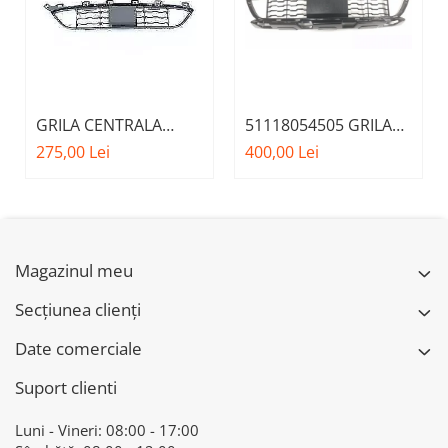
GRILA CENTRALA
51118054505 GRILA
INFERIOARA BARA
CENTRALA BARA FATA
275,00 Lei
400,00 Lei
FATA M - MODEL CU
ACC/DISTRONIC BMW
ACC - O.E.
51118056522 - BMW
X6 F16
Magazinul meu
Secțiunea clienți
Date comerciale
Suport clienti
Luni - Vineri: 08:00 - 17:00