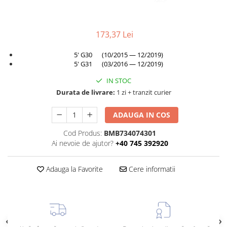
TAMPON
Capac bara
Turbocompresor
Capac fata motor
173,37 Lei
Ungere
Capitonaj
5' G30 (10/2015 — 12/2019)
Capota
5' G31 (03/2016 — 12/2019)
Capota spate
IN STOC
Carenaj roata
Durata de livrare:
1 zi + tranzit curier
Deflector aer
ADAUGA IN COS
Elemente caroserie
Cod Produs:
BMB734074301
Inchidere aripa
Ai nevoie de ajutor?
+40 745 392920
Oglindă
Adauga la Favorite
Cere informatii
Overfender aripa
Panou acoperire trigger
Plafon
Praguri