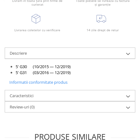
Livrăm în toată țara prin firme de
Toate piesele se livrează cu factură
Rama radiator
curierat
și garanție
Scut motor
Spălător far
Livrarea coletelor cu verificare
14 zile drept de retur
Suport aripa
Suport far
Suport radiator
Descriere
Traversa
5' G30 (10/2015 — 12/2019)
Usa fată
5' G31 (03/2016 — 12/2019)
Usa spate
Informatii conformitate produs
Caracteristici
Review-uri
(0)
PRODUSE SIMILARE