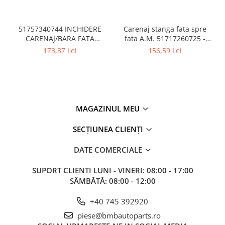
51757340744 INCHIDERE
Carenaj stanga fata spre
CARENAJ/BARA FATA
fata A.M. 51717260725 -
DREAPTA
BMW Seria 3 F30
173,37 Lei
156,59 Lei
MAGAZINUL MEU
SECȚIUNEA CLIENȚI
DATE COMERCIALE
SUPORT CLIENTI
LUNI - VINERI: 08:00 - 17:00
SÂMBĂTĂ: 08:00 - 12:00
+40 745 392920
piese@bmbautoparts.ro