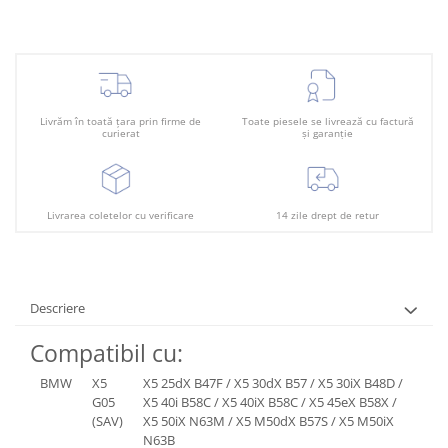
Plafon
Praguri
Rama radiator
Scut motor
Livrăm în toată țara prin firme de
Toate piesele se livrează cu factură
Spălător far
curierat
și garanție
Suport aripa
Suport far
Livrarea coletelor cu verificare
14 zile drept de retur
Suport radiator
Traversa
Usa fată
Descriere
Usa spate
Compatibil cu:
BMW
X5
X5 25dX B47F / X5 30dX B57 / X5 30iX B48D /
G05
X5 40i B58C / X5 40iX B58C / X5 45eX B58X /
(SAV)
X5 50iX N63M / X5 M50dX B57S / X5 M50iX
N63B