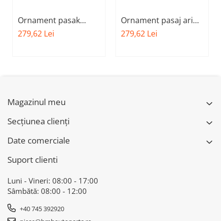
Ornament pasak
Ornament pasaj aripa
aripa fata stanga A.M.
dreapta fata A.M.
279,62 Lei
279,62 Lei
51777332337 - BMW
51777332338 - BMW
X1 F48
X1 F48
Magazinul meu
Secțiunea clienți
Date comerciale
Suport clienti
Luni - Vineri: 08:00 - 17:00
Sâmbătă: 08:00 - 12:00
+40 745 392920