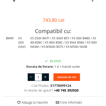
Suport motor
Canal racire
TAMPON
Capac bara
Turbocompresor
743,80 Lei
Capac fata motor
Ungere
Capitonaj
Compatibil cu:
Capota
BMW
X5
X5 25dX B47F / X5 30dX B57 / X5 30iX B48D / X5
G05
40i B58C / X5 40iX B58C / X5 45eX B58X / X5 50iX
Capota spate
(SAV)
N63M / X5 M50dX B57S / X5 M50iX N63B
Carenaj roata
Deflector aer
IN STOC
Durata de livrare:
1 zi + tranzit curier
Elemente caroserie
Inchidere aripa
ADAUGA IN COS
Oglindă
Cod Produs:
51778099124
Overfender aripa
Ai nevoie de ajutor?
+40 745 392920
Panou acoperire trigger
Adauga la Favorite
Cere informatii