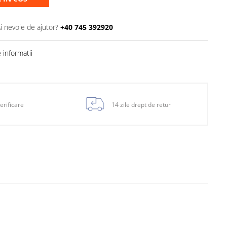
i nevoie de ajutor?
+40 745 392920
informatii
erificare
14 zile drept de retur