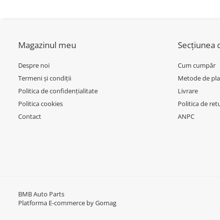
Inchidere aripa
F85
Oglindă
Overfender aripa
Magazinul meu
Secțiunea c
Panou acoperire trigger
Despre noi
Cum cumpăr
Plafon
Termeni și condiții
Metode de pla
Praguri
Politica de confidențialitate
Livrare
Rama radiator
Politica cookies
Politica de ret
Contact
ANPC
Scut motor
Spălător far
Suport aripa
Suport far
Suport radiator
BMB Auto Parts
Traversa
Platforma E-commerce by Gomag
Usa fată