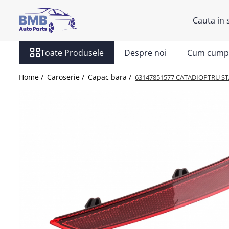
Toate Produsele
Toate Produsele
Despre noi
Cum cump
Accesorii
Covorase
Home /
Caroserie /
Capac bara /
63147851577 CATADIOPTRU ST
ODORIZANTE
Ornament
AIRBAG
Ambreiaj
Cilindru
Rulment de presiune
Set ambreiaj
Volantă
Angrenare roată
Burduf planetară