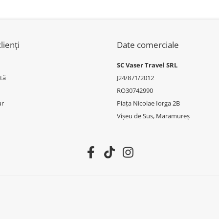
7 (G11/G12)
lienți
Date comerciale
SC Vaser Travel SRL
tă
J24/871/2012
RO30742990
ur
Piața Nicolae Iorga 2B
Vișeu de Sus, Maramureș