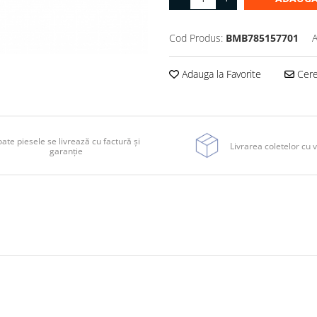
Cod Produs:
BMB785157701
A
Adauga la Favorite
Cere 
ate piesele se livrează cu factură și
Livrarea coletelor cu v
garanție