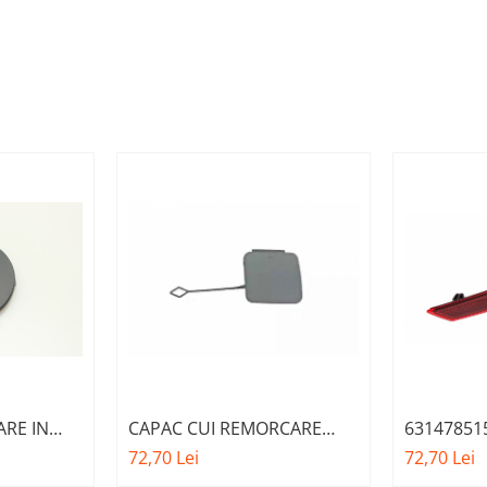
ARE IN
CAPAC CUI REMORCARE
63147851
RE M O.E.
BARA FATA M-PAKET A.M.
DREAPTA BARA SPATE BMW
72,70 Lei
72,70 Lei
W X5 F15
51118064756 - BMW SERIES
SERIA 5 G