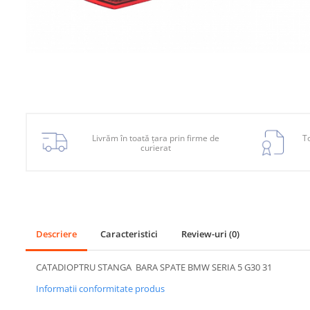
Planetară
Antrenare punte
Cardan
Aprindere
Bujie
Releu
Livrăm în toată țara prin firme de
To
Caroserie
curierat
Absorbant bara fata
Absorbant bara V
Actuator capsa capota
Descriere
Caracteristici
Review-uri
(0)
Aripă
Aripă spate
CATADIOPTRU STANGA BARA SPATE BMW SERIA 5 G30 31
Armatura
Informatii conformitate produs
Balama capota