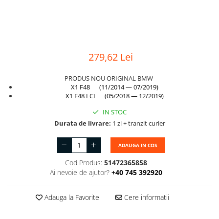
Suport motor
Canal racire
TAMPON
Capac bara
Turbocompresor
Capac fata motor
Ungere
279,62 Lei
Capitonaj
Capota
PRODUS NOU ORIGINAL BMW
X1 F48 (11/2014 — 07/2019)
Capota spate
X1 F48 LCI (05/2018 — 12/2019)
Carenaj roata
IN STOC
Deflector aer
Durata de livrare:
1 zi + tranzit curier
Elemente caroserie
ADAUGA IN COS
Inchidere aripa
Cod Produs:
51472365858
Oglindă
Ai nevoie de ajutor?
+40 745 392920
Overfender aripa
Adauga la Favorite
Cere informatii
Panou acoperire trigger