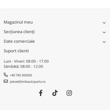
61432408592
51472461168 - BMW
Seria 3 G20 G21 G28
G80M3 G81M3, Seria
4 G22 G23 G82M4
Magazinul meu
G83M4
Secțiunea clienți
Date comerciale
Suport clienti
Luni - Vineri: 08:00 - 17:00
Sâmbătă: 08:00 - 12:00
+40 745 392920
piese@bmbautoparts.ro