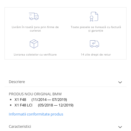
Plafon
Praguri
Rama radiator
Livrăm în toată țara prin firme de
Toate piesele se livrează cu factură
Scut motor
curierat
și garanție
Spălător far
Suport aripa
Livrarea coletelor cu verificare
14 zile drept de retur
Suport far
Suport radiator
Traversa
Descriere
Usa fată
PRODUS NOU ORIGINAL BMW
Usa spate
X1 F48 (11/2014 — 07/2019)
X1 F48 LCI (05/2018 — 12/2019)
Informatii conformitate produs
Caracteristici