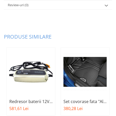
Review-uri
(0)
PRODUSE SIMILARE
Redresor baterii 12V -
Set covorase fata "All-
5 AH - AGM, Plumb,
weather", BasisLine,
581,61 Lei
380,28 Lei
Litiu-Ion O.E.
Antracit O.E