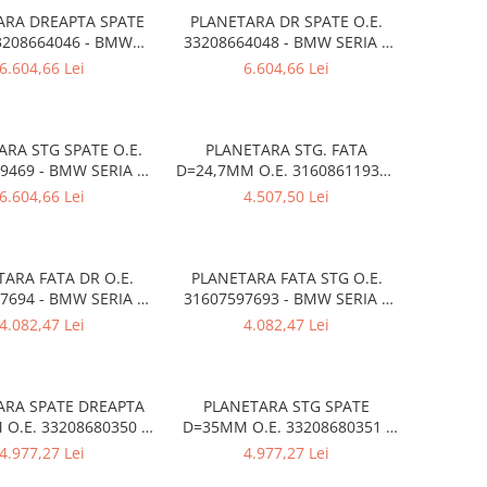
ARA DREAPTA SPATE
PLANETARA DR SPATE O.E.
33208664046 - BMW
33208664048 - BMW SERIA 5
RIA 5 G30 G31
G30 G31
6.604,66 Lei
6.604,66 Lei
ARA STG SPATE O.E.
PLANETARA STG. FATA
9469 - BMW SERIA 7
D=24,7MM O.E. 31608611937 -
G11 G12
BMW SERIA 2 F45 F46 , X1 F48
6.604,66 Lei
4.507,50 Lei
, X2 F39
TARA FATA DR O.E.
PLANETARA FATA STG O.E.
7694 - BMW SERIA 1
31607597693 - BMW SERIA 1
 , SERIA 2 F22 F23 ,
F20 F21 , SERIA 2 F22 F23 ,
4.082,47 Lei
4.082,47 Lei
3 F30 F31 F34 F35 ,
SERIA 3 F30 F31 F34 F35 , SERI
IA 4 F32 F33 F36
4 F32 F33 F36
ARA SPATE DREAPTA
PLANETARA STG SPATE
O.E. 33208680350 -
D=35MM O.E. 33208680351 -
 1 F20 F21 , SERIA 2
BMW SERIA 1 F20 F21 , SERIA 2
4.977,27 Lei
4.977,27 Lei
, SERIA 3 F30 F31 F34
F22 F23 , SERIA 3 F30 F31 F34