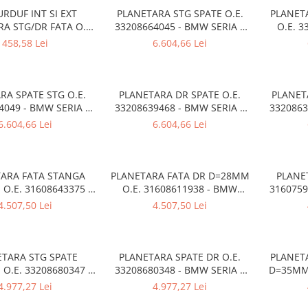
URDUF INT SI EXT
PLANETARA STG SPATE O.E.
PLANET
A STG/DR FATA O.E.
33208664045 - BMW SERIA 5
O.E. 
8546 - BMW SERIA 2
G30 G31
SE
458,58 Lei
6.604,66 Lei
6 , X1 F48 , X2 F39
RA SPATE STG O.E.
PLANETARA DR SPATE O.E.
PLANET
4049 - BMW SERIA 5
33208639468 - BMW SERIA 7
3320863
G30 G31
G11 G12
6.604,66 Lei
6.604,66 Lei
ARA FATA STANGA
PLANETARA FATA DR D=28MM
PLANE
O.E. 31608643375 -
O.E. 31608611938 - BMW
3160759
 1 F52 , SERIA 2 F45
SERIA 2 F45 F46 , X1 F48 F49 ,
F20 F21
4.507,50 Lei
4.507,50 Lei
X1 F48F49 , X2 F39
X2 F39
SERIA 
SER
ETARA STG SPATE
PLANETARA SPATE DR O.E.
PLANET
O.E. 33208680347 -
33208680348 - BMW SERIA 1
D=35MM 
 1 F20 F21 , SERIA 2
F20 F21 , SERIA 2 F22 F23 ,
BMW SERIA
4.977,27 Lei
4.977,27 Lei
 SERIA 3 F30 F31 F34 ,
SERIA 3 F30 F31 F34 , SERIA 4
F22 F23 