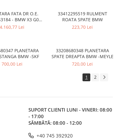
SERIA 4 F32 F33 F36
F35 , SERIA 4 F32 F33 F36
TARA FATA DR O.E.
33412295519 RULMENT
3184 - BMW X3 G01
ROATA SPATE BMW
7 M, X4 G02 F98 M
4.160,77 Lei
223,70 Lei
680347 PLANETARA
33208680348 PLANETARA
 STANGA BMW -SKF
SPATE DREAPTA BMW -MEYLE
700,00 Lei
720,00 Lei
1
2
SUPORT CLIENTI
LUNI - VINERI: 08:00
- 17:00
SÂMBĂTĂ: 08:00 - 12:00
+40 745 392920