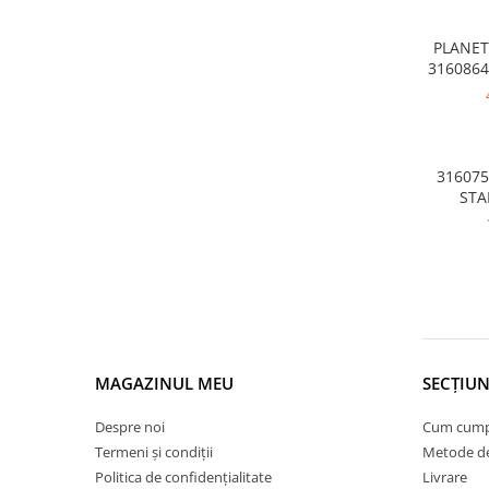
Armatura
SERI
Balama capota
PLANET
3160864
Bara fata
G08 F9
Bara spate
Broasca capota
Broască usă
31607
STA
Canal racire
Capac bara
Capac fata motor
Capitonaj
Capota
Capota spate
MAGAZINUL MEU
SECȚIUN
Carenaj roata
Despre noi
Cum cum
Deflector aer
Termeni și condiții
Metode de
Elemente caroserie
Politica de confidențialitate
Livrare