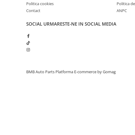
Politica cookies
Politica de
Inchidere aripa
Contact
ANPC
Oglindă
SOCIAL
URMARESTE-NE IN SOCIAL MEDIA
Overfender aripa
Panou acoperire trigger
Plafon
Praguri
Rama radiator
Scut motor
BMB Auto Parts
Platforma E-commerce by Gomag
Spălător far
Suport aripa
Suport far
Suport radiator
Traversa
Usa fată