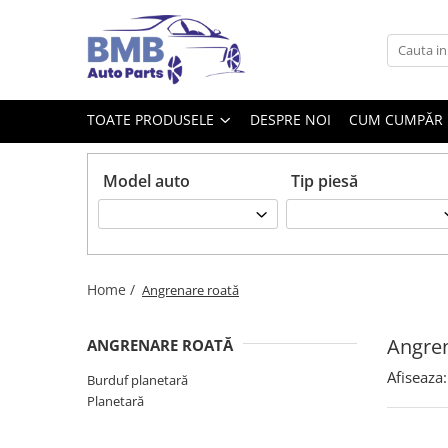
Toate Produsele
Accesorii
TOATE PRODUSELE
DESPRE NOI
CUM CUMPĂR
Covorase
ODORIZANTE
Model auto
Tip piesă
Ornament
AIRBAG
Ambreiaj
Cilindru
Home /
Angrenare roată
Rulment de presiune
Set ambreiaj
Angren
ANGRENARE ROATĂ
Volantă
Afiseaza:
Burduf planetară
Planetară
Angrenare roată
Burduf planetară