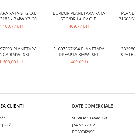
A 4 F32 F33 F36
F32 F33 F36
F35 , 
ARA FATA STG O.E.
BURDUF PLANETARA FATA
PLANE
3183 - BMW X3 G01
STG/DR LA CV O.E.
3160864
7 M, X4 G02 F98 M
31608680223 - BMW Seria 2
G08 F9
4.160,77 Lei
469,77 Lei
G42, Seria 3 G20, X3 G01 G08
G45 F97 M, X4 G02 F98 M, X5
G05 G18 F95 M, X6 G06 F96 M,
X7 G07, XM G09
597693 PLANETARA
31607597694 PLANETARA
33208
NGA BMW -SKF
DREAPTA BMW -SKF
SPATE
1.600,00 Lei
1.400,00 Lei
EA CLIENȚI
DATE COMERCIALE
păr
SC Vaser Travel SRL
 plată
J24/871/2012
RO30742990