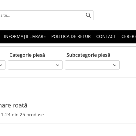
INFORMAȚII LIVRARE
POLITICA DE RETUR
CONTACT
CERERE
Categorie piesă
Subcategorie piesă
are roată
1-
24
din
25
produse