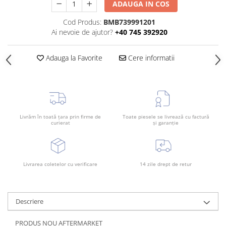
ADAUGA IN COS
Bara spate
Cod Produs:
BMB739991201
Broasca capota
Ai nevoie de ajutor?
+40 745 392920
Broască usă
Canal racire
Adauga la Favorite
Cere informatii
Capac bara
Capac fata motor
Capitonaj
Livrăm în toată țara prin firme de
Toate piesele se livrează cu factură
Capota
curierat
și garanție
Capota spate
Carenaj roata
Livrarea coletelor cu verificare
14 zile drept de retur
Deflector aer
Elemente caroserie
Inchidere aripa
Descriere
Oglindă
PRODUS NOU AFTERMARKET