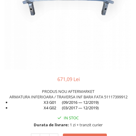
Planetară
Antrenare punte
Cardan
Aprindere
Bujie
Releu
Caroserie
Absorbant bara fata
Absorbant bara V
671,09 Lei
Actuator capsa capota
PRODUS NOU AFTERMARKET
Aripă
ARMATURA INFERIOARA / TRAVERSA INF BARA FATA 51117399912
X3 G01 (09/2016 — 12/2019)
Aripă spate
X4 G02 (03/2017 — 12/2019)
Armatura
IN STOC
Balama capota
Durata de livrare:
1 zi + tranzit curier
Bara fata