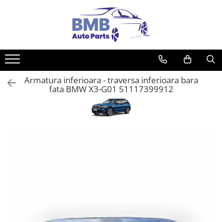
Toate Produsele
Accesorii
Covorase
Armatura inferioara - traversa inferioara bara
ODORIZANTE
fata BMW X3-G01 51117399912
Ornament
AIRBAG
Ambreiaj
Cilindru
Rulment de presiune
Set ambreiaj
Volantă
Angrenare roată
Burduf planetară