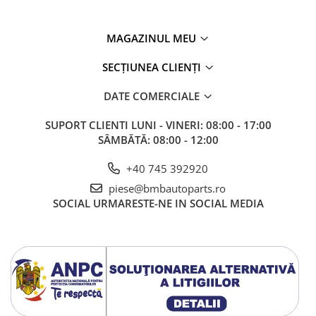
Kit revizie
Suport cutie
MAGAZINUL MEU
DIFERENTIAL
SECȚIUNEA CLIENȚI
Directie
Bieletă directie
DATE COMERCIALE
Cap de bara
SUPORT CLIENTI
LUNI - VINERI: 08:00 - 17:00
Casetă directie
SÂMBĂTĂ: 08:00 - 12:00
Scut caseta
+40 745 392920
Electrice
piese@bmbautoparts.ro
Acumulator
SOCIAL
URMARESTE-NE IN SOCIAL MEDIA
Alternator
Cablaj
Cameră
Electromotor
Lampa spate