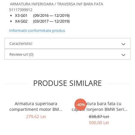
Overfender aripa
ARMATURA INFERIOARA / TRAVERSA INF BARA FATA
51117399912
Panou acoperire trigger
X3 G01 (09/2016 — 12/2019)
Plafon
X4 G02 (03/2017 — 12/2019)
Praguri
Informatii conformitate produs
Rama radiator
Caracteristici
Scut motor
Review-uri
(0)
Spălător far
Suport aripa
Suport far
PRODUSE SIMILARE
Suport radiator
Traversa
Armatura superioara
Armatura bara fata cu
Usa fată
-40%
compartiment motor BMW
capete lonjeron BMW Seria
Usa spate
Seria 5-G30 51647357205
7-F01 51647333134
279,62 Lei
838,87 Lei
500,00 Lei
Cutie viteze
Cutie viteze