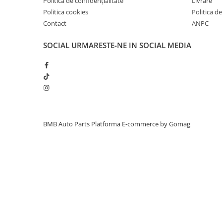
Politica de confidențialitate
Livrare
Inchidere aripa
Politica cookies
Politica de
Contact
ANPC
Oglindă
Overfender aripa
SOCIAL
URMARESTE-NE IN SOCIAL MEDIA
Panou acoperire trigger
Plafon
Praguri
Rama radiator
Scut motor
BMB Auto Parts
Platforma E-commerce by Gomag
Spălător far
Suport aripa
Suport far
Suport radiator
Traversa
Usa fată