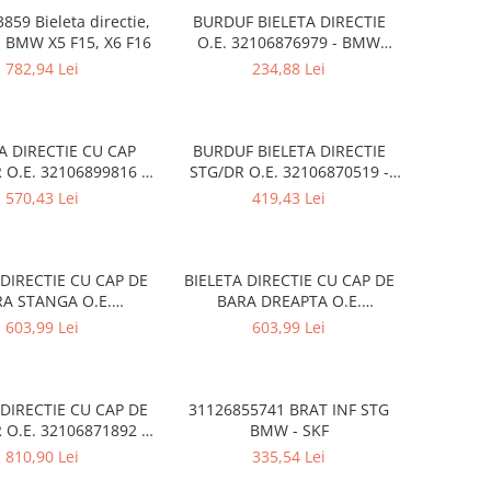
859 Bieleta directie,
BURDUF BIELETA DIRECTIE
- BMW X5 F15, X6 F16
O.E. 32106876979 - BMW
SERIA 5 G30 G31 F90 , SERIA 6
782,94 Lei
234,88 Lei
G32 , SERIA 7 G11 G12 , SERIA
8 G14 F91 G15 G16 F93
A DIRECTIE CU CAP
BURDUF BIELETA DIRECTIE
 O.E. 32106899816 -
STG/DR O.E. 32106870519 -
a 1 F40 F52, Seria 2
BMW Seria 1 F20 F21, Seria 2
570,43 Lei
419,43 Lei
F46, X1 F48, X2 F39 -
F22 F23, Seria 3 F30 F31 F34
i Clubman F54,
F35, Seria 4 F32 F33 F36
untryman F60
 DIRECTIE CU CAP DE
BIELETA DIRECTIE CU CAP DE
A STANGA O.E.
BARA DREAPTA O.E.
9960 - BMW Seria 1
32106799965 - BMW Seria 1
603,99 Lei
603,99 Lei
Seria 2 F22 F23, Seria
F20 F21, Seria 2 F22 F23, Seria
 F34 F35, Seria 4 F32
3 F30 F31 F34 F35, Seria 4 F32
F33 F36
F33 F36
 DIRECTIE CU CAP DE
31126855741 BRAT INF STG
 O.E. 32106871892 -
BMW - SKF
RIA 3 G20 G28 , X3
810,90 Lei
335,54 Lei
G01 , X4 G02