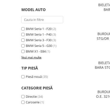
Planetară
BIELET
MODEL AUTO
BAR
Antrenare punte
32216762
Cardan
Aprindere
BMW Seria 1 - F20
(2)
Bujie
BURDUF
BMW Seria 1 - F40
(3)
Releu
STG/DR 
BMW Seria 3 - F30
(3)
BMW SERIA
BMW Seria 5 - G30
(1)
Caroserie
F44 F45 F
BMW X1 - E84
(1)
Vezi mai multe
BIELET
BARA STG
TIP PIESĂ
BMW Seri
Absorbant bara fata
Piesă nouă
(35)
F22 F23,
Absorbant bara V
F35, S
Actuator capsa capota
CATEGORIE PIESĂ
BURDUF
Aripă
O.E. 32
Directie
(34)
G0
Caroserie
(1)
Aripă spate