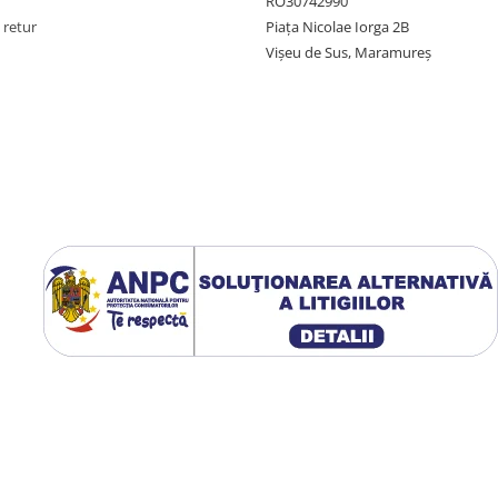
RO30742990
 retur
Piața Nicolae Iorga 2B
Vișeu de Sus, Maramureș