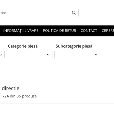
INFORMAȚII LIVRARE
POLITICA DE RETUR
CONTACT
CERERE
Categorie piesă
Subcategorie piesă
 directie
1-
24
din
35
produse