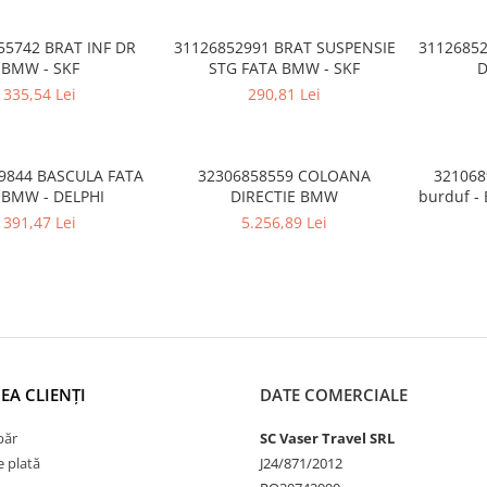
55742 BRAT INF DR
31126852991 BRAT SUSPENSIE
31126852
BMW - SKF
STG FATA BMW - SKF
D
335,54 Lei
290,81 Lei
9844 BASCULA FATA
32306858559 COLOANA
3210689
 BMW - DELPHI
DIRECTIE BMW
burduf -
Seria 3 
391,47 Lei
5.256,89 Lei
M3, Seri
G83 M4, 
M, X5 G0
F96 M, 
EA CLIENȚI
DATE COMERCIALE
păr
SC Vaser Travel SRL
 plată
J24/871/2012