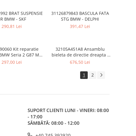
992 BRAT SUSPENSIE
31126879843 BASCULA FATA
R BMW - SKF
STG BMW - DELPHI
290,81 Lei
391,47 Lei
0060 Kit reparatie
32105A451A8 Ansamblu
 BMW Seria 2 G87 M2,
bieleta de directie dreapta -
G20 G21 G28 G80 G81
BMW Seria 2 G42, Seria 3 G20
297,00 Lei
676,50 Lei
a 4 G22 G23 G26 G82
G21, Seria 4 G22 G23 G26, i4
X3 F97 M, X4 G02 F98
G26
1
2
5 G18 F95 M, X6 G06
X7 G07, XM G09, Z4
G29
SUPORT CLIENTI
LUNI - VINERI: 08:00
- 17:00
SÂMBĂTĂ: 08:00 - 12:00
+40 745 392920