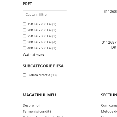
Armatura
PRET
Balama capota
311268
Bara fata
150 Lei - 200 Lei
(2)
Bara spate
200 Lei - 250 Lei
(3)
Broasca capota
250 Lei - 300 Lei
(3)
Broască usă
300 Lei - 400 Lei
(4)
3112687
DR
400 Lei - 500 Lei
(1)
Canal racire
Vezi mai multe
Capac bara
Capac fata motor
SUBCATEGORIE PIESĂ
Capitonaj
Bieletă directie
(33)
Capota
Capota spate
MAGAZINUL MEU
SECȚIUN
Carenaj roata
Despre noi
Cum cum
Deflector aer
Termeni și condiții
Metode de
Elemente caroserie