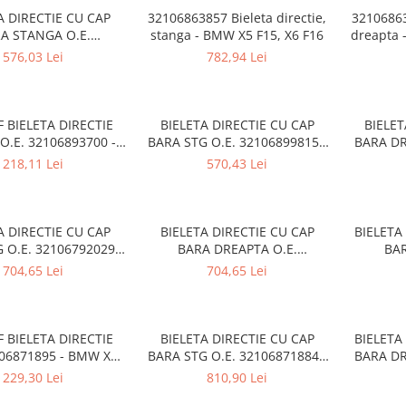
A DIRECTIE CU CAP
32106863857 Bieleta directie,
32106863
A STANGA O.E.
stanga - BMW X5 F15, X6 F16
dreapta 
243 - BMW SERIA 1 ,
576,03 Lei
782,94 Lei
SERIA 3 , X1
 BIELETA DIRECTIE
BIELETA DIRECTIE CU CAP
BIELET
O.E. 32106893700 -
BARA STG O.E. 32106899815 -
BARA DR
 1 F40 F52 , SERIA 2
BMW Seria 1 F40 F52, Seria 2
BMW Seri
218,11 Lei
570,43 Lei
46 , I3 , X1 F48 F49,
F44 F45 F46, X1 F48, X2 F39 -
F44 F45 
X2 F39
Mini Clubman F54,
Min
Countryman F60
Co
A DIRECTIE CU CAP
BIELETA DIRECTIE CU CAP
BIELETA
 O.E. 32106792029 -
BARA DREAPTA O.E.
BAR
a 1 F20 F21, Seria 2
32106792030 - BMW Seria 1
3210679
704,65 Lei
704,65 Lei
 Seria 3 F30 F31 F34
F20 F21, Seria 2 F22 F23, Seria
F20 F21, 
eria 4 F32 F33 F36
3 F30 F31 F34 F35, Seria 4 F32
3 F30 F31
F33 F36
 BIELETA DIRECTIE
BIELETA DIRECTIE CU CAP
BIELETA
106871895 - BMW X3
BARA STG O.E. 32106871884 -
BARA DR
1 G08 , X4 G02
BMW SERIA 3 G20 G28 , X3
BMW SE
229,30 Lei
810,90 Lei
G01 G0 , X4 G02