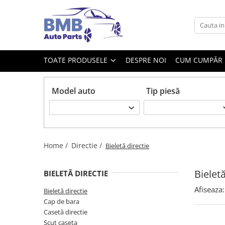
Toate Produsele
Accesorii
TOATE PRODUSELE
DESPRE NOI
CUM CUMPĂR
Covorase
ODORIZANTE
Model auto
Tip piesă
Ornament
AIRBAG
Ambreiaj
Cilindru
Home /
Directie /
Bieletă directie
Rulment de presiune
Set ambreiaj
Bieletă
BIELETĂ DIRECTIE
Volantă
Afiseaza:
Bieletă directie
Cap de bara
Angrenare roată
Casetă directie
Burduf planetară
Scut caseta