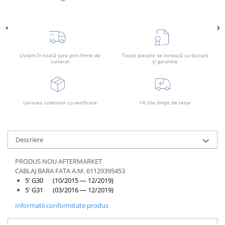
Rama radiator
Scut motor
Spălător far
Suport aripa
Livrăm în toată țara prin firme de
Toate piesele se livrează cu factură
curierat
și garanție
Suport far
Suport radiator
Traversa
Livrarea coletelor cu verificare
14 zile drept de retur
Usa fată
Usa spate
Descriere
PRODUS NOU AFTERMARKET
CABLAJ BARA FATA A.M. 61129395453
5' G30 (10/2015 — 12/2019)
5' G31 (03/2016 — 12/2019)
Informatii conformitate produs