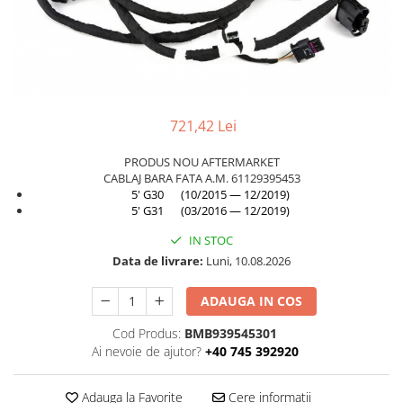
TAMPON
Capac bara
Turbocompresor
Capac fata motor
Ungere
Capitonaj
Capota
721,42 Lei
Capota spate
PRODUS NOU AFTERMARKET
Carenaj roata
CABLAJ BARA FATA A.M. 61129395453
Deflector aer
5' G30 (10/2015 — 12/2019)
5' G31 (03/2016 — 12/2019)
Elemente caroserie
IN STOC
Inchidere aripa
Data de livrare:
Luni, 10.08.2026
Oglindă
ADAUGA IN COS
Overfender aripa
Panou acoperire trigger
Cod Produs:
BMB939545301
Ai nevoie de ajutor?
+40 745 392920
Plafon
Praguri
Adauga la Favorite
Cere informatii