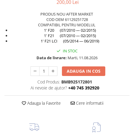
200,00 Lei
TAMPON
Capac bara
PRODUS NOU AFTER MARKET
Turbocompresor
Capac fata motor
COD OEM 61129251728
Ungere
COMPATIBIL PENTRU MODELUL
Capitonaj
1' F20 (07/2010 — 02/2015)
1' F21 (07/2010 — 02/2015)
Capota
1' F21 LCI (05/2014 — 06/2019)
Capota spate
IN STOC
Carenaj roata
Data de livrare:
Marti, 11.08.2026
Deflector aer
ADAUGA IN COS
Elemente caroserie
Cod Produs:
BMB925172801
Inchidere aripa
Ai nevoie de ajutor?
+40 745 392920
Oglindă
Overfender aripa
Adauga la Favorite
Cere informatii
Panou acoperire trigger
Plafon
Praguri