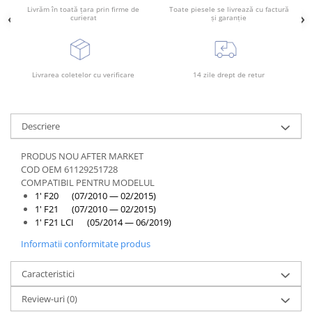
Rama radiator
Livrăm în toată țara prin firme de
Toate piesele se livrează cu factură
curierat
și garanție
Scut motor
Spălător far
Suport aripa
Livrarea coletelor cu verificare
14 zile drept de retur
Suport far
Suport radiator
Descriere
Traversa
PRODUS NOU AFTER MARKET
Usa fată
COD OEM 61129251728
Usa spate
COMPATIBIL PENTRU MODELUL
1' F20 (07/2010 — 02/2015)
1' F21 (07/2010 — 02/2015)
1' F21 LCI (05/2014 — 06/2019)
Informatii conformitate produs
Caracteristici
Review-uri
(0)