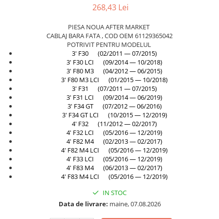
Planetară
268,43 Lei
Antrenare punte
PIESA NOUA AFTER MARKET
Cardan
CABLAJ BARA FATA , COD OEM 61129365042
POTRIVIT PENTRU MODELUL
Aprindere
3' F30 (02/2011 — 07/2015)
Bujie
3' F30 LCI (09/2014 — 10/2018)
3' F80 M3 (04/2012 — 06/2015)
Releu
3' F80 M3 LCI (01/2015 — 10/2018)
3' F31 (07/2011 — 07/2015)
Caroserie
3' F31 LCI (09/2014 — 06/2019)
3' F34 GT (07/2012 — 06/2016)
Absorbant bara fata
3' F34 GT LCI (10/2015 — 12/2019)
Absorbant bara V
4' F32 (11/2012 — 02/2017)
4' F32 LCI (05/2016 — 12/2019)
Actuator capsa capota
4' F82 M4 (02/2013 — 02/2017)
4' F82 M4 LCI (05/2016 — 12/2019)
Aripă
4' F33 LCI (05/2016 — 12/2019)
Aripă spate
4' F83 M4 (06/2013 — 02/2017)
4' F83 M4 LCI (05/2016 — 12/2019)
Armatura
IN STOC
Balama capota
Data de livrare:
maine, 07.08.2026
Bara fata