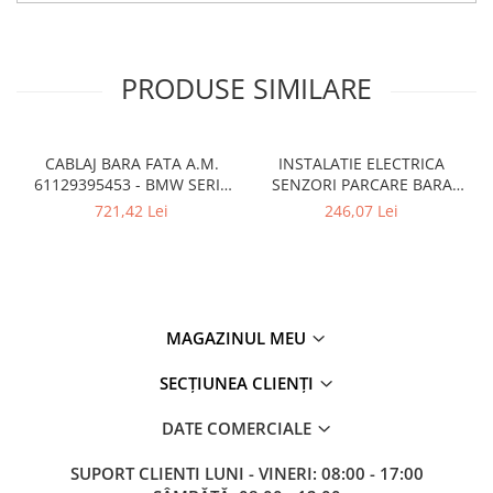
Kit revizie
Suport cutie
PRODUSE SIMILARE
DIFERENTIAL
Directie
Bieletă directie
CABLAJ BARA FATA A.M.
INSTALATIE ELECTRICA
Cap de bara
61129395453 - BMW SERIA
SENZORI PARCARE BARA
5 G30 , G31
FATA
721,42 Lei
246,07 Lei
Casetă directie
Scut caseta
Electrice
Acumulator
MAGAZINUL MEU
Alternator
SECȚIUNEA CLIENȚI
Cablaj
Cameră
DATE COMERCIALE
Electromotor
SUPORT CLIENTI
LUNI - VINERI: 08:00 - 17:00
Lampa spate