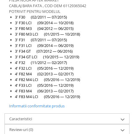
PIESA NOUA AFTER MARKET
Overfender aripa
CABLAJ BARA FATA , COD OEM 61129365042
Panou acoperire trigger
POTRIVIT PENTRU MODELUL
3' F30 (02/2011 — 07/2015)
Plafon
3' F30 LCI (09/2014 — 10/2018)
3' F80 M3 (04/2012 — 06/2015)
Praguri
3' F80 M3 LCI (01/2015 — 10/2018)
Rama radiator
3' F31 (07/2011 — 07/2015)
3' F31 LCI (09/2014 — 06/2019)
Scut motor
3' F34 GT (07/2012 — 06/2016)
3' F34 GT LCI (10/2015 — 12/2019)
Spălător far
4' F32 (11/2012 — 02/2017)
Suport aripa
4' F32 LCI (05/2016 — 12/2019)
4' F82 M4 (02/2013 — 02/2017)
Suport far
4' F82 M4 LCI (05/2016 — 12/2019)
Suport radiator
4' F33 LCI (05/2016 — 12/2019)
4' F83 M4 (06/2013 — 02/2017)
Traversa
4' F83 M4 LCI (05/2016 — 12/2019)
Usa fată
Informatii conformitate produs
Usa spate
Caracteristici
Cutie viteze
Review-uri
(0)
Cutie viteze