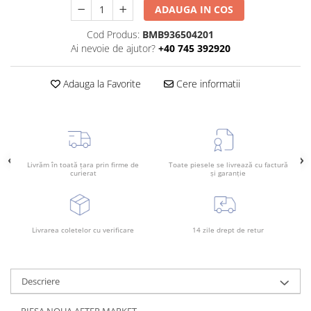
ADAUGA IN COS
Bara spate
Cod Produs:
BMB936504201
Broasca capota
Ai nevoie de ajutor?
+40 745 392920
Broască usă
Canal racire
Adauga la Favorite
Cere informatii
Capac bara
Capac fata motor
Capitonaj
Capota
Livrăm în toată țara prin firme de
Toate piesele se livrează cu factură
curierat
și garanție
Capota spate
Carenaj roata
Deflector aer
Livrarea coletelor cu verificare
14 zile drept de retur
Elemente caroserie
Inchidere aripa
Descriere
Oglindă