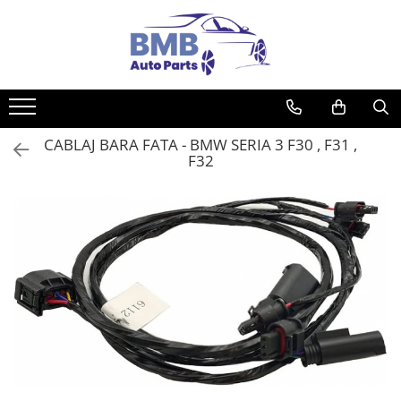
Toate Produsele
Accesorii
Covorase
CABLAJ BARA FATA - BMW SERIA 3 F30 , F31 ,
ODORIZANTE
F32
Ornament
AIRBAG
Ambreiaj
Cilindru
Rulment de presiune
Set ambreiaj
Volantă
Angrenare roată
Burduf planetară