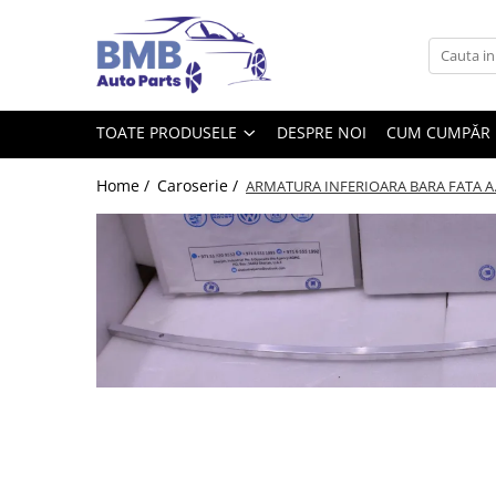
Toate Produsele
Accesorii
TOATE PRODUSELE
DESPRE NOI
CUM CUMPĂR
Covorase
ODORIZANTE
Home /
Caroserie /
ARMATURA INFERIOARA BARA FATA A.
Ornament
AIRBAG
Ambreiaj
Cilindru
Rulment de presiune
Set ambreiaj
Volantă
Angrenare roată
Burduf planetară