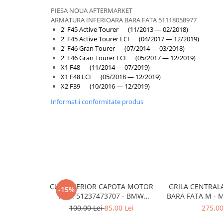
Armatura
PIESA NOUA AFTERMARKET
Balama capota
ARMATURA INFERIOARA BARA FATA 51118058977
2' F45 Active Tourer (11/2013 — 02/2018)
Bara fata
2' F45 Active Tourer LCI (04/2017 — 12/2019)
Bara spate
2' F46 Gran Tourer (07/2014 — 03/2018)
2' F46 Gran Tourer LCI (05/2017 — 12/2019)
Broasca capota
X1 F48 (11/2014 — 07/2019)
X1 F48 LCI (05/2018 — 12/2019)
Broască usă
X2 F39 (10/2016 — 12/2019)
Canal racire
Informatii conformitate produs
Capac bara
Capac fata motor
Capitonaj
Capota
Capota spate
Carenaj roata
CUI SUPERIOR CAPOTA MOTOR
GRILA CENTRAL
-15%
A.M. 51237473707 - BMW
BARA FATA M - 
Deflector aer
SERIES 3 (G20/G21)
- O.E. 5111805
100,00 Lei
85,00 Lei
275,00
F1
Elemente caroserie