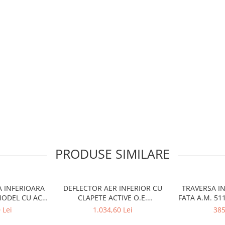
PRODUSE SIMILARE
A INFERIOARA
DEFLECTOR AER INFERIOR CU
TRAVERSA I
MODEL CU ACC
CLAPETE ACTIVE O.E.
FATA A.M. 51
6522 - BMW X6
51745A22C64 - BMW SERIA 3
SERIES 
 Lei
1.034,60 Lei
385
6
G20/G21