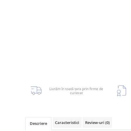
Planetară
Antrenare punte
Cardan
Aprindere
Bujie
Releu
Caroserie
Absorbant bara fata
Livrăm în toată țara prin firme de
curierat
Absorbant bara V
Actuator capsa capota
Aripă
Aripă spate
Caracteristici
Review-uri
(0)
Descriere