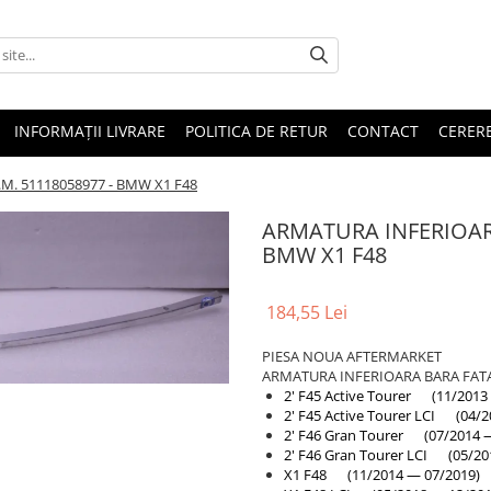
INFORMAȚII LIVRARE
POLITICA DE RETUR
CONTACT
CERERE
M. 51118058977 - BMW X1 F48
ARMATURA INFERIOARA
BMW X1 F48
184,55 Lei
PIESA NOUA AFTERMARKET
ARMATURA INFERIOARA BARA FATA
2' F45 Active Tourer (11/2013
2' F45 Active Tourer LCI (04/
2' F46 Gran Tourer (07/2014 
2' F46 Gran Tourer LCI (05/20
X1 F48 (11/2014 — 07/2019)