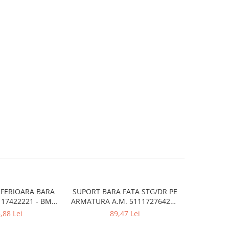
NFERIOARA BARA
SUPORT BARA FATA STG/DR PE
517573
117422221 - BMW
ARMATURA A.M. 51117276426 -
CARENAJ/
3 (G20/G21)
BMW X3 F25 , X4 F26
,88 Lei
89,47 Lei