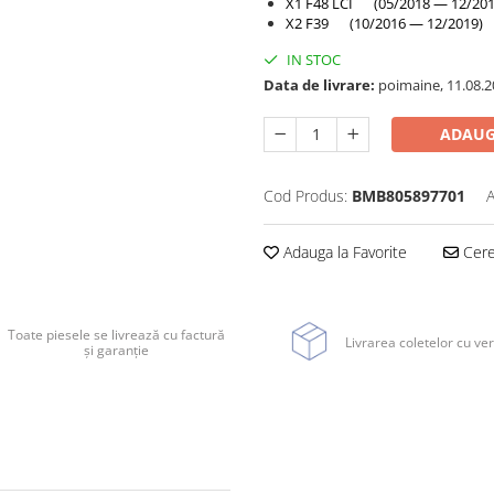
X1 F48 LCI (05/2018 — 12/201
X2 F39 (10/2016 — 12/2019)
IN STOC
Data de livrare:
poimaine, 11.08.2
ADAUG
Cod Produs:
BMB805897701
A
Adauga la Favorite
Cere 
Toate piesele se livrează cu factură
Livrarea coletelor cu ver
și garanție