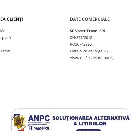
EA CLIENȚI
DATE COMERCIALE
păr
SC Vaser Travel SRL
 plată
J24/871/2012
RO30742990
 retur
Piața Nicolae Iorga 2B
Vișeu de Sus, Maramureș