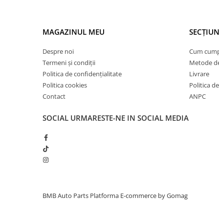
Inchidere aripa
Oglindă
MAGAZINUL MEU
SECȚIUN
Overfender aripa
Despre noi
Cum cum
Panou acoperire trigger
Termeni și condiții
Metode de
Plafon
Politica de confidențialitate
Livrare
Praguri
Politica cookies
Politica de
Contact
ANPC
Rama radiator
Scut motor
SOCIAL
URMARESTE-NE IN SOCIAL MEDIA
Spălător far
Suport aripa
Suport far
Suport radiator
Traversa
BMB Auto Parts
Platforma E-commerce by Gomag
Usa fată