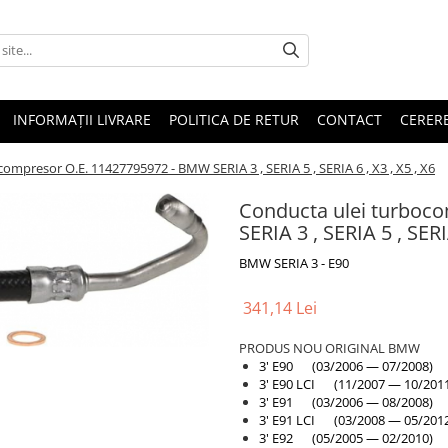
INFORMAȚII LIVRARE
POLITICA DE RETUR
CONTACT
CERERE
ompresor O.E. 11427795972 - BMW SERIA 3 , SERIA 5 , SERIA 6 , X3 , X5 , X6
Conducta ulei turboc
SERIA 3 , SERIA 5 , SERIA
BMW SERIA 3 - E90
341,14 Lei
PRODUS NOU ORIGINAL BMW
3' E90 (03/2006 — 07/2008)
3' E90 LCI (11/2007 — 10/201
3' E91 (03/2006 — 08/2008)
3' E91 LCI (03/2008 — 05/201
3' E92 (05/2005 — 02/2010)