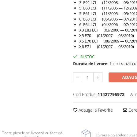
3' E92 LCI (12/2008 — 03/201
5' E60 LCI (11/2005 — 12/200
5' E61 LCI (11/2005 — 05/201
6' E63 LCI (05/2006 — 07/201
6' E64 LCI (04/2006 — 07/201
X3 E83 LCI (03/2006 — 08/201
X5 E70 (01/2007 — 03/2010)
X5 E70 LCI (08/2009 — 06/201
X6 E71 (01/2007 — 03/2010)
IN STOC
Durata de livrare:
1 zi + tranzit cu
ADAUG
Cod Produs:
11427795972
Ai 
Adauga la Favorite
Cere 
Toate piesele se livrează cu factură
Livrarea coletelor cu ver