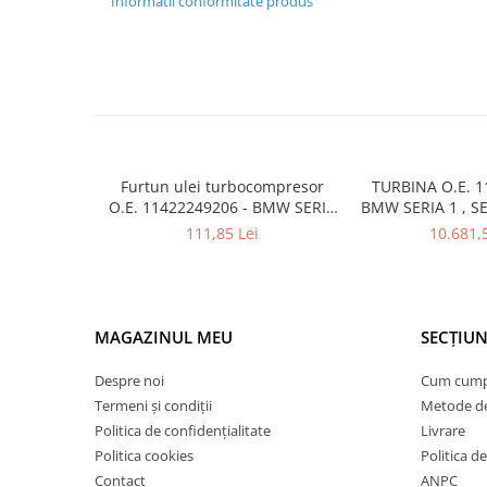
Informatii conformitate produs
Inchidere aripa
Oglindă
Overfender aripa
Panou acoperire trigger
Plafon
Furtun ulei turbocompresor
TURBINA O.E. 1
Praguri
O.E. 11422249206 - BMW SERIA
BMW SERIA 1 , SE
Rama radiator
1 , SERIA 2 , SERIA 3 , SERIA 4 ,
, SERIA 4 , SERI
111,85 Lei
10.681,
SERIA 5 , SERIA 6, SERIA 7 ,
Scut motor
SERIA 8 , X1 , X2 , X3 , X4 , X5 ,
Spălător far
X6
Suport aripa
MAGAZINUL MEU
SECȚIUN
Suport far
Despre noi
Cum cum
Suport radiator
Termeni și condiții
Metode de
Traversa
Politica de confidențialitate
Livrare
Politica cookies
Politica de
Usa fată
Contact
ANPC