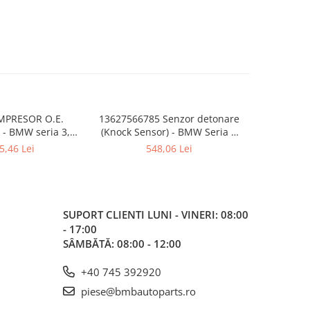
PRESOR O.E.
13627566785 Senzor detonare
Turbo tur
- BMW seria 3,4
(Knock Sensor) - BMW Seria 1
G02 M
3 X4 G01 G02
E81 E82 E87, Seria 3 E90 E91
5,46 Lei
548,06 Lei
7
E92 E93, Seria 5 E60 E61 F10
F11 F18, Seria 6 E63 E64, Seria 7
E65 E66 F01 F02, X1 E84, X3 E83
F25, X5 E70, Z4 E85
SUPORT CLIENTI
LUNI - VINERI: 08:00
- 17:00
SÂMBĂTĂ: 08:00 - 12:00
+40 745 392920
piese@bmbautoparts.ro