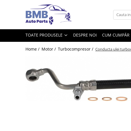
Toate Produsele
Accesorii
TOATE PRODUSELE
DESPRE NOI
CUM CUMPĂR
Covorase
ODORIZANTE
Home /
Motor /
Turbocompresor /
Conducta ulei turboc
Ornament
AIRBAG
Ambreiaj
Cilindru
Rulment de presiune
Set ambreiaj
Volantă
Angrenare roată
Burduf planetară