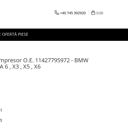
+40 745 392920
0,00
 OFERTĂ PIESE
ompresor O.E. 11427795972 - BMW
 6 , X3 , X5 , X6
1)
2)