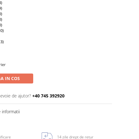
3)
9)
0)
0)
0)
0)
3)
rier
A IN COS
nevoie de ajutor?
+40 745 392920
informatii
ificare
14 zile drept de retur