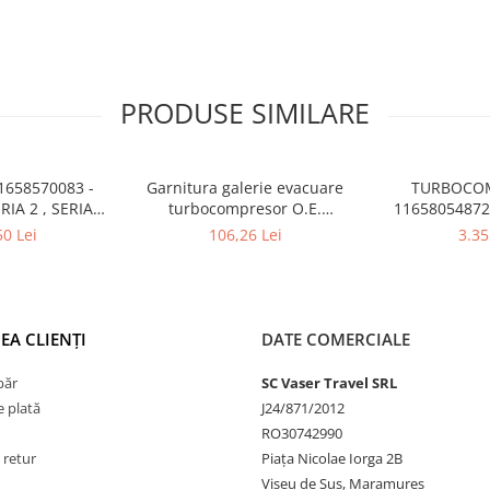
PRODUSE SIMILARE
1658570083 -
Garnitura galerie evacuare
TURBOCOM
RIA 2 , SERIA 3
turbocompresor O.E.
11658054872 
A 5 , X3 , X4
11658669733 - BMW SERIA 3
G20 G23 X
50 Lei
106,26 Lei
3.35
G20 G21 , X3 G01 , X4 G02
EA CLIENȚI
DATE COMERCIALE
păr
SC Vaser Travel SRL
 plată
J24/871/2012
RO30742990
 retur
Piața Nicolae Iorga 2B
Vișeu de Sus, Maramureș