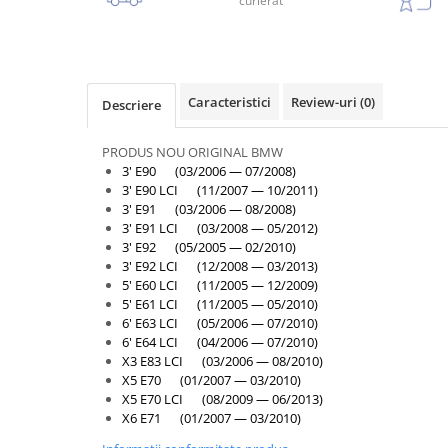
Armatura
curierat
Balama capota
Bara fata
Bara spate
Caracteristici
Review-uri
(0)
Descriere
Broasca capota
PRODUS NOU ORIGINAL BMW
Broască usă
3' E90 (03/2006 — 07/2008)
Canal racire
3' E90 LCI (11/2007 — 10/2011)
3' E91 (03/2006 — 08/2008)
Capac bara
3' E91 LCI (03/2008 — 05/2012)
3' E92 (05/2005 — 02/2010)
Capac fata motor
3' E92 LCI (12/2008 — 03/2013)
Capitonaj
5' E60 LCI (11/2005 — 12/2009)
5' E61 LCI (11/2005 — 05/2010)
Capota
6' E63 LCI (05/2006 — 07/2010)
Capota spate
6' E64 LCI (04/2006 — 07/2010)
X3 E83 LCI (03/2006 — 08/2010)
Carenaj roata
X5 E70 (01/2007 — 03/2010)
X5 E70 LCI (08/2009 — 06/2013)
Deflector aer
X6 E71 (01/2007 — 03/2010)
Elemente caroserie