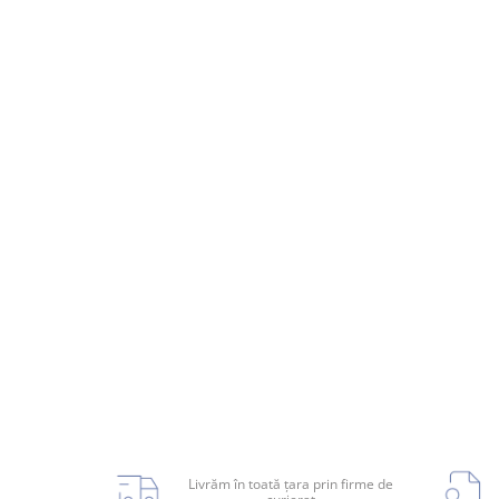
Planetară
Antrenare punte
Cardan
Aprindere
Bujie
Releu
Caroserie
Absorbant bara fata
Absorbant bara V
Actuator capsa capota
Aripă
Aripă spate
Livrăm în toată țara prin firme de