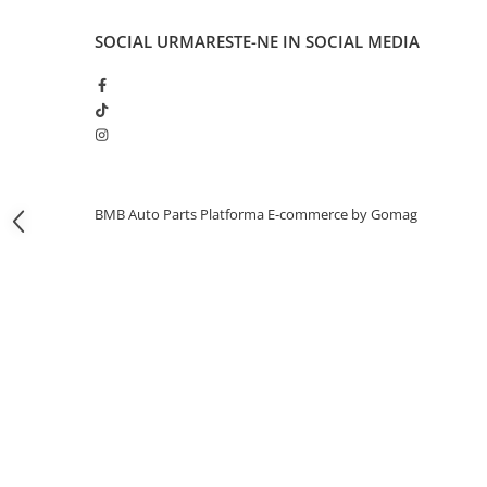
Usa spate
Cutie viteze
SOCIAL
URMARESTE-NE IN SOCIAL MEDIA
Cutie viteze
Kit revizie
Suport cutie
DIFERENTIAL
Directie
BMB Auto Parts
Platforma E-commerce by Gomag
Bieletă directie
Cap de bara
Casetă directie
Scut caseta
Electrice
Acumulator