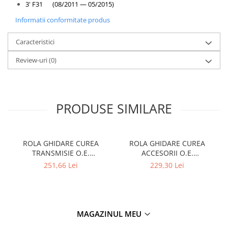
3' F31 (08/2011 — 05/2015)
Informatii conformitate produs
Caracteristici
Review-uri
(0)
PRODUSE SIMILARE
ROLA GHIDARE CUREA
ROLA GHIDARE CUREA
TRANSMISIE O.E.
ACCESORII O.E.
11287649371 - BMW SERIA
11287800562 - BMW SERIA
251,66 Lei
229,30 Lei
2 F45,46 , X1 F48 , X2 F39
1 , SERIA 3 , SERIA 5 , SERIA
7 , X1 , X3 , X5 , X6
MAGAZINUL MEU