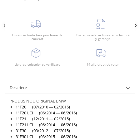
Rama radiator
Scut motor
Spălător far
Suport aripa
Livrăm în toată țara prin firme de
Toate piesele se livrează cu factură
curierat
și garanție
Suport far
Suport radiator
Traversa
Livrarea coletelor cu verificare
14 zile drept de retur
Usa fată
Usa spate
Descriere
PRODUS NOU ORIGINAL BMW
1' F20 (07/2010 — 02/2015)
1' F20 LCI (06/2014 — 06/2016)
1' F21 (12/2011 — 02/2015)
1' F21 LCI (06/2014 — 06/2016)
3' F30 (03/2012 — 07/2015)
3' F30 LCI (03/2015 — 06/2016)