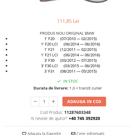
TAMPON
Capac bara
Turbocompresor
Capac fata motor
111,85 Lei
Ungere
Capitonaj
PRODUS NOU ORIGINAL BMW
Capota
1' F20 (07/2010 — 02/2015)
1' F20 LCI (06/2014 — 06/2016)
Capota spate
1' F21 (12/2011 — 02/2015)
Carenaj roata
1' F21 LCI (06/2014 — 06/2016)
3' F30 (03/2012 — 07/2015)
Deflector aer
3' F30 LCI (03/2015 — 06/2016)
3' F31 (08/2011 — 05/2015)
Elemente caroserie
IN STOC
Inchidere aripa
Durata de livrare:
1 zi + tranzit curier
Oglindă
ADAUGA IN COS
Overfender aripa
Panou acoperire trigger
Cod Produs:
11287603348
Ai nevoie de ajutor?
+40 745 392920
Plafon
Praguri
Adauga la Favorite
Cere informatii