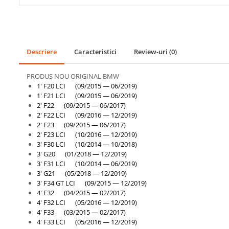
Inchidere aripa
Oglindă
Overfender aripa
Descriere
Caracteristici
Review-uri
(0)
Panou acoperire trigger
Plafon
PRODUS NOU ORIGINAL BMW
1' F20 LCI (09/2015 — 06/2019)
Praguri
1' F21 LCI (09/2015 — 06/2019)
Rama radiator
2' F22 (09/2015 — 06/2017)
2' F22 LCI (09/2016 — 12/2019)
Scut motor
2' F23 (09/2015 — 06/2017)
2' F23 LCI (10/2016 — 12/2019)
Spălător far
3' F30 LCI (10/2014 — 10/2018)
3' G20 (01/2018 — 12/2019)
Suport aripa
3' F31 LCI (10/2014 — 06/2019)
Suport far
3' G21 (05/2018 — 12/2019)
3' F34 GT LCI (09/2015 — 12/2019)
Suport radiator
4' F32 (04/2015 — 02/2017)
4' F32 LCI (05/2016 — 12/2019)
Traversa
4' F33 (03/2015 — 02/2017)
4' F33 LCI (05/2016 — 12/2019)
Usa fată