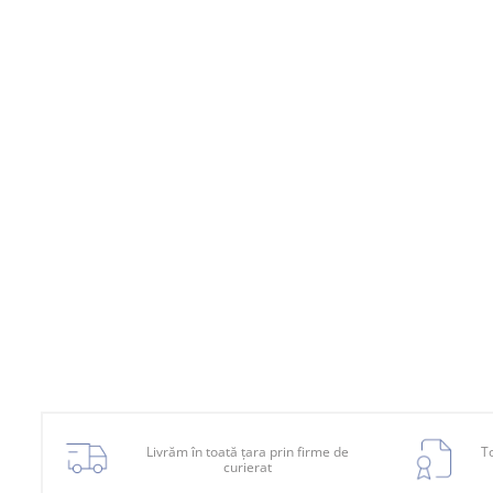
Bara fata
Bara spate
Broasca capota
Broască usă
Canal racire
Capac bara
Capac fata motor
Capitonaj
Capota
Capota spate
Carenaj roata
Deflector aer
Livrăm în toată țara prin firme de
To
Elemente caroserie
curierat