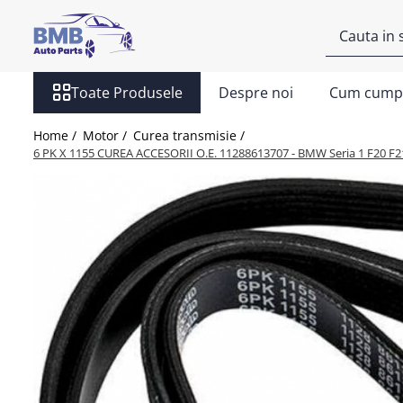
Toate Produsele
Toate Produsele
Despre noi
Cum cump
Accesorii
Covorase
Home /
Motor /
Curea transmisie /
ODORIZANTE
6 PK X 1155 CUREA ACCESORII O.E. 11288613707 - BMW Seria 1 F20 F21, S
Ornament
AIRBAG
Ambreiaj
Cilindru
Rulment de presiune
Set ambreiaj
Volantă
Angrenare roată
Burduf planetară