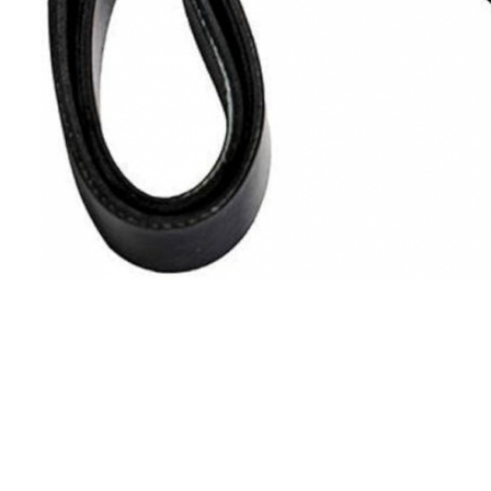
Planetară
Antrenare punte
Cardan
Aprindere
Bujie
Releu
Caroserie
Absorbant bara fata
Absorbant bara V
Actuator capsa capota
Aripă
Aripă spate
Armatura
Balama capota