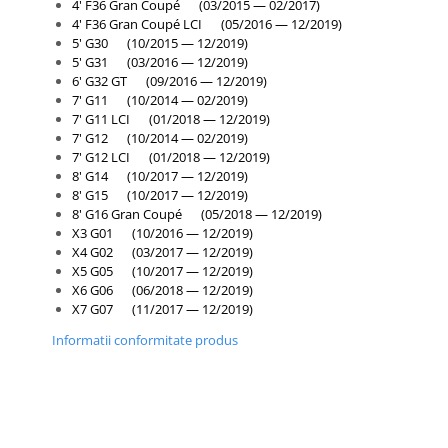
4' F36 Gran Coupé (03/2015 — 02/2017)
Usa spate
4' F36 Gran Coupé LCI (05/2016 — 12/2019)
5' G30 (10/2015 — 12/2019)
Cutie viteze
5' G31 (03/2016 — 12/2019)
Cutie viteze
6' G32 GT (09/2016 — 12/2019)
7' G11 (10/2014 — 02/2019)
Kit revizie
7' G11 LCI (01/2018 — 12/2019)
7' G12 (10/2014 — 02/2019)
Suport cutie
7' G12 LCI (01/2018 — 12/2019)
8' G14 (10/2017 — 12/2019)
DIFERENTIAL
8' G15 (10/2017 — 12/2019)
Directie
8' G16 Gran Coupé (05/2018 — 12/2019)
Bieletă directie
X3 G01 (10/2016 — 12/2019)
X4 G02 (03/2017 — 12/2019)
Cap de bara
X5 G05 (10/2017 — 12/2019)
X6 G06 (06/2018 — 12/2019)
Casetă directie
X7 G07 (11/2017 — 12/2019)
Scut caseta
Informatii conformitate produs
Electrice
Acumulator
Alternator