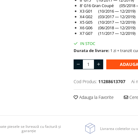
8' G15 (10/2017 — 12/2019)
8' G16 Gran Coupé (05/2018 
X3 G01 (10/2016 — 12/2019)
X4 G02 (03/2017 — 12/2019)
X5 G05 (10/2017 — 12/2019)
X6 G06 (06/2018 — 12/2019)
X7 G07 (11/2017 — 12/2019)
IN STOC
Durata de livrare:
1 zi + tranzit cu
ADAUGA
Cod Produs:
11288613707
Ai 
Adauga la Favorite
Cere 
ate piesele se livrează cu factură și
Livrarea coletelor cu v
garanție