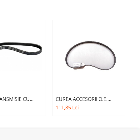
ANSMISIE CU
CUREA ACCESORII O.E.
C
O.E. 11287631826
11287603348 - BMW SERIA 1
1
111,85 Lei
11
A 7 F01 , F02 ,
, SERIA 3
F4
U0
F