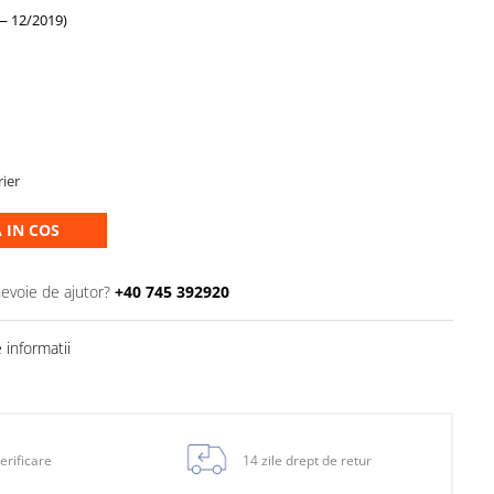
— 12/2019)
rier
 IN COS
nevoie de ajutor?
+40 745 392920
informatii
erificare
14 zile drept de retur