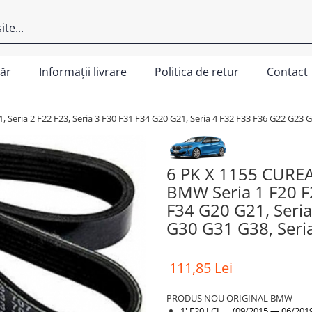
ăr
Informații livrare
Politica de retur
Contact
eria 2 F22 F23, Seria 3 F30 F31 F34 G20 G21, Seria 4 F32 F33 F36 G22 G23 G26
6 PK X 1155 CUREA
BMW Seria 1 F20 F2
F34 G20 G21, Seria
G30 G31 G38, Seria
111,85 Lei
PRODUS NOU ORIGINAL BMW
1' F20 LCI (09/2015 — 06/201