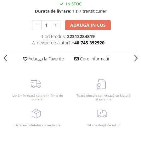
IN STOC
Rama radiator
Durata de livrare:
1 zi + tranzit curier
Scut motor
Spălător far
ADAUGA IN COS
Suport aripa
Cod Produs:
22312284819
Ai nevoie de ajutor?
+40 745 392920
Suport far
Suport radiator
Adauga la Favorite
Cere informatii
Traversa
Usa fată
Usa spate
Livrăm în toată țara prin firme de
Toate piesele se livrează cu factură
curierat
și garanție
Livrarea coletelor cu verificare
14 zile drept de retur