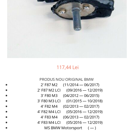
TAMPON
Capac bara
Turbocompresor
Capac fata motor
Ungere
Capitonaj
Capota
Capota spate
Carenaj roata
Deflector aer
117,44 Lei
Elemente caroserie
PRODUS NOU ORIGINAL BMW
Inchidere aripa
2' F87 M2 (11/2014 — 06/2017)
2' F87 M2 LCI (09/2016 — 12/2019)
Oglindă
3' F80 M3 (04/2012 — 06/2015)
Overfender aripa
3' F80 M3 LCI (01/2015 — 10/2018)
4' F82 M4 (02/2013 — 02/2017)
Panou acoperire trigger
4' F82 M4 LCI (05/2016 — 12/2019)
4' F83 M4 (06/2013 — 02/2017)
Plafon
4' F83 M4 LCI (05/2016 — 12/2019)
MS BMW Motorsport ( — )
Praguri