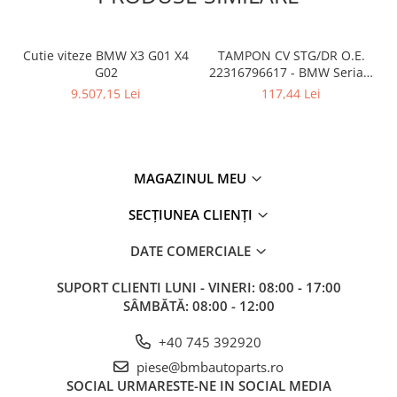
Cutie viteze BMW X3 G01 X4
TAMPON CV STG/DR O.E.
G02
22316796617 - BMW Seria 1
F20 F21, Seria 2 F22 F23,
9.507,15 Lei
117,44 Lei
Seria 3 F30 F31 F34 F35,
Seria 4 F32 F33 F36, Z4 G29
MAGAZINUL MEU
SECȚIUNEA CLIENȚI
DATE COMERCIALE
SUPORT CLIENTI
LUNI - VINERI: 08:00 - 17:00
SÂMBĂTĂ: 08:00 - 12:00
+40 745 392920
piese@bmbautoparts.ro
SOCIAL
URMARESTE-NE IN SOCIAL MEDIA