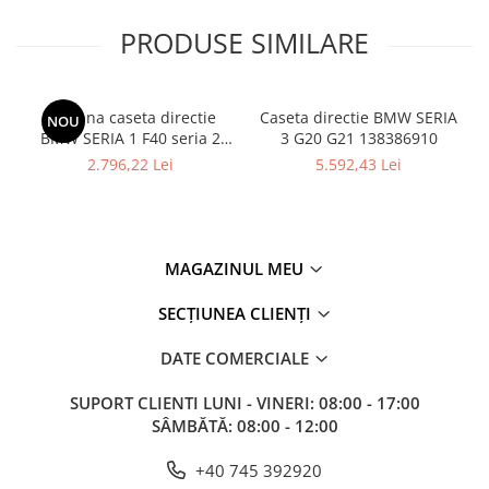
PRODUSE SIMILARE
Coloana caseta directie
Caseta directie BMW SERIA
NOU
BMW SERIA 1 F40 seria 2
3 G20 G21 138386910
F44
2.796,22 Lei
5.592,43 Lei
MAGAZINUL MEU
SECȚIUNEA CLIENȚI
DATE COMERCIALE
SUPORT CLIENTI
LUNI - VINERI: 08:00 - 17:00
SÂMBĂTĂ: 08:00 - 12:00
+40 745 392920