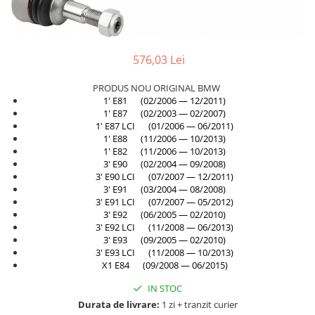
TAMPON
Capac bara
Turbocompresor
Capac fata motor
576,03 Lei
Ungere
Capitonaj
Capota
PRODUS NOU ORIGINAL BMW
1' E81 (02/2006 — 12/2011)
Capota spate
1' E87 (02/2003 — 02/2007)
1' E87 LCI (01/2006 — 06/2011)
Carenaj roata
1' E88 (11/2006 — 10/2013)
Deflector aer
1' E82 (11/2006 — 10/2013)
3' E90 (02/2004 — 09/2008)
Elemente caroserie
3' E90 LCI (07/2007 — 12/2011)
3' E91 (03/2004 — 08/2008)
Inchidere aripa
3' E91 LCI (07/2007 — 05/2012)
3' E92 (06/2005 — 02/2010)
Oglindă
3' E92 LCI (11/2008 — 06/2013)
Overfender aripa
3' E93 (09/2005 — 02/2010)
3' E93 LCI (11/2008 — 10/2013)
Panou acoperire trigger
X1 E84 (09/2008 — 06/2015)
Plafon
IN STOC
Praguri
Durata de livrare:
1 zi + tranzit curier