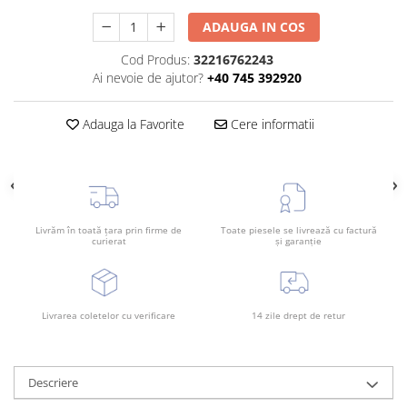
Rama radiator
ADAUGA IN COS
Scut motor
Cod Produs:
32216762243
Spălător far
Ai nevoie de ajutor?
+40 745 392920
Suport aripa
Adauga la Favorite
Cere informatii
Suport far
Suport radiator
Traversa
Usa fată
Livrăm în toată țara prin firme de
Toate piesele se livrează cu factură
Usa spate
curierat
și garanție
Livrarea coletelor cu verificare
14 zile drept de retur
Descriere