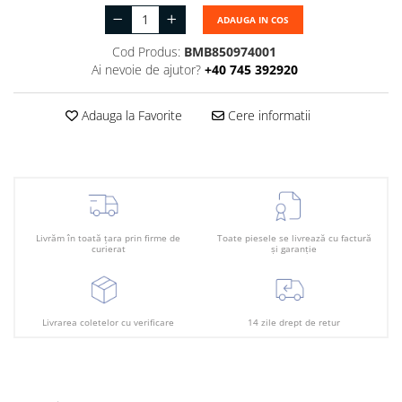
Plafon
ADAUGA IN COS
Praguri
Cod Produs:
BMB850974001
Rama radiator
Ai nevoie de ajutor?
+40 745 392920
Scut motor
Adauga la Favorite
Cere informatii
Spălător far
Suport aripa
Suport far
Suport radiator
Traversa
Livrăm în toată țara prin firme de
Toate piesele se livrează cu factură
curierat
și garanție
Usa fată
Usa spate
Livrarea coletelor cu verificare
14 zile drept de retur