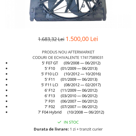
Suport motor
Canal racire
TAMPON
Capac bara
Turbocompresor
Capac fata motor
Ungere
Capitonaj
1.500,00 Lei
1.683,32 Lei
Capota
PRODUS NOU AFTERMARKET
Capota spate
CODURI OE ECHIVALENTE 17417589031
5' F07 GT (09/2008 — 06/2012)
Carenaj roata
5' F10 (01/2009 — 06/2013)
5' F10 LCI (10/2012 — 10/2016)
Deflector aer
5' F11 (01/2009 — 06/2013)
5' F11 LCI (08/2012 — 02/2017)
Elemente caroserie
6' F12 (11/2009 — 06/2012)
6' F13 (03/2010 — 06/2012)
Inchidere aripa
7' F01 (06/2007 — 06/2012)
Oglindă
7' F02 (07/2007 — 06/2012)
7' F04 Hybrid (10/2008 — 06/2012)
Overfender aripa
IN STOC
Panou acoperire trigger
Durata de livrare:
1 zi + tranzit curier