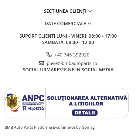
Semnal oglindă
SECȚIUNEA CLIENȚI
SEMNALIZARE ARIPA
DATE COMERCIALE
SENZOR PARCARE
SUPORT CLIENTI
LUNI - VINERI: 08:00 - 17:00
Set faruri
SÂMBĂTĂ: 08:00 - 12:00
Filtre
Filtru aer
+40 745 392920
Filtru combustibil
piese@bmbautoparts.ro
SOCIAL
URMARESTE-NE IN SOCIAL MEDIA
Filtru polen
Filtru ulei
KIT REVIZIE
INTERIOR
Interior
Bord
Fata usă
BMB Auto Parts
Platforma E-commerce by Gomag
Torpedou