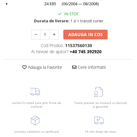
Z4 E85 (06/2004 — 08/2008)
Bara spate
IN STOC
Broasca capota
Durata de livrare:
1 zi + tranzit curier
Broască usă
ADAUGA IN COS
Canal racire
Capac bara
Cod Produs:
11537560130
Ai nevoie de ajutor?
+40 745 392920
Capac fata motor
Capitonaj
Adauga la Favorite
Cere informatii
Capota
Capota spate
Carenaj roata
Deflector aer
Livrăm în toată țara prin firme de
Toate piesele se livrează cu factură
curierat
și garanție
Elemente caroserie
Inchidere aripa
Oglindă
Livrarea coletelor cu verificare
14 zile drept de retur