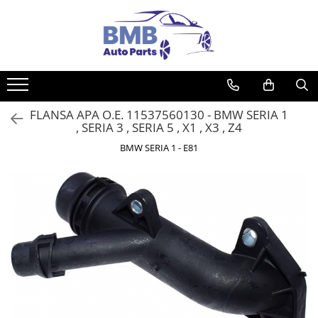
Toate Produsele
Accesorii
Covorase
FLANSA APA O.E. 11537560130 - BMW SERIA 1
ODORIZANTE
, SERIA 3 , SERIA 5 , X1 , X3 , Z4
Ornament
BMW SERIA 1 - E81
AIRBAG
Ambreiaj
Cilindru
Rulment de presiune
Set ambreiaj
Volantă
Angrenare roată
Burduf planetară