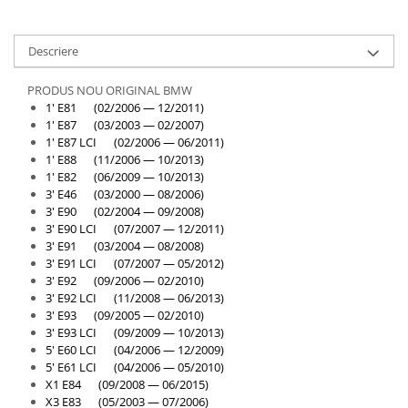
Overfender aripa
Panou acoperire trigger
Descriere
Plafon
Praguri
PRODUS NOU ORIGINAL BMW
1' E81 (02/2006 — 12/2011)
Rama radiator
1' E87 (03/2003 — 02/2007)
1' E87 LCI (02/2006 — 06/2011)
Scut motor
1' E88 (11/2006 — 10/2013)
Spălător far
1' E82 (06/2009 — 10/2013)
3' E46 (03/2000 — 08/2006)
Suport aripa
3' E90 (02/2004 — 09/2008)
3' E90 LCI (07/2007 — 12/2011)
Suport far
3' E91 (03/2004 — 08/2008)
Suport radiator
3' E91 LCI (07/2007 — 05/2012)
3' E92 (09/2006 — 02/2010)
Traversa
3' E92 LCI (11/2008 — 06/2013)
3' E93 (09/2005 — 02/2010)
Usa fată
3' E93 LCI (09/2009 — 10/2013)
Usa spate
5' E60 LCI (04/2006 — 12/2009)
5' E61 LCI (04/2006 — 05/2010)
Cutie viteze
X1 E84 (09/2008 — 06/2015)
Cutie viteze
X3 E83 (05/2003 — 07/2006)