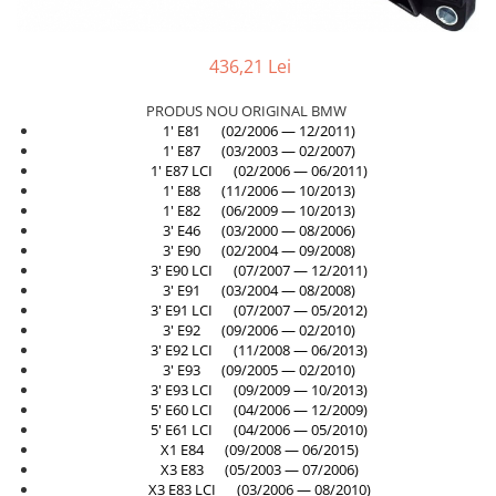
Planetară
Antrenare punte
436,21 Lei
Cardan
Aprindere
PRODUS NOU ORIGINAL BMW
1' E81 (02/2006 — 12/2011)
Bujie
1' E87 (03/2003 — 02/2007)
1' E87 LCI (02/2006 — 06/2011)
Releu
1' E88 (11/2006 — 10/2013)
Caroserie
1' E82 (06/2009 — 10/2013)
3' E46 (03/2000 — 08/2006)
Absorbant bara fata
3' E90 (02/2004 — 09/2008)
3' E90 LCI (07/2007 — 12/2011)
Absorbant bara V
3' E91 (03/2004 — 08/2008)
3' E91 LCI (07/2007 — 05/2012)
Actuator capsa capota
3' E92 (09/2006 — 02/2010)
Aripă
3' E92 LCI (11/2008 — 06/2013)
3' E93 (09/2005 — 02/2010)
Aripă spate
3' E93 LCI (09/2009 — 10/2013)
5' E60 LCI (04/2006 — 12/2009)
Armatura
5' E61 LCI (04/2006 — 05/2010)
Balama capota
X1 E84 (09/2008 — 06/2015)
X3 E83 (05/2003 — 07/2006)
Bara fata
X3 E83 LCI (03/2006 — 08/2010)