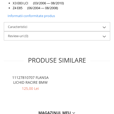
X3 E83 LCI (03/2006 — 08/2010)
Kit revizie
Z4 E85 (06/2004 — 08/2008)
Suport cutie
Informatii conformitate produs
DIFERENTIAL
Caracteristici
Directie
Bieletă directie
Review-uri
(0)
Cap de bara
Casetă directie
Scut caseta
PRODUSE SIMILARE
Electrice
Acumulator
11127810707 FLANSA
Alternator
LICHID RACIRE BMW
125,00 Lei
Cablaj
Cameră
Electromotor
MAGAZINUL MEU
Lampa spate