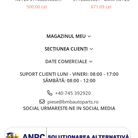
51169242086
500,00 Lei
671,09 Lei
MAGAZINUL MEU
SECȚIUNEA CLIENȚI
DATE COMERCIALE
SUPORT CLIENTI
LUNI - VINERI: 08:00 - 17:00
SÂMBĂTĂ: 08:00 - 12:00
+40 745 392920
piese@bmbautoparts.ro
SOCIAL
URMARESTE-NE IN SOCIAL MEDIA