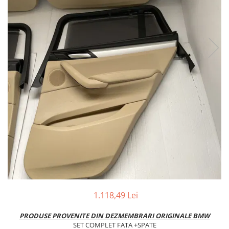
TAMPON
Capac bara
Turbocompresor
Capac fata motor
Ungere
Capitonaj
Capota
Capota spate
Carenaj roata
Deflector aer
Elemente caroserie
Inchidere aripa
Oglindă
Overfender aripa
Panou acoperire trigger
1.118,49 Lei
Plafon
PRODUSE PROVENITE DIN DEZMEMBRARI ORIGINALE BMW
Praguri
SET COMPLET FATA +SPATE