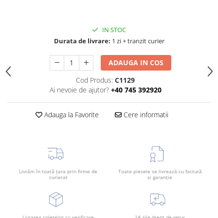
Rama radiator
Scut motor
IN STOC
Spălător far
Durata de livrare:
1 zi + tranzit curier
Suport aripa
ADAUGA IN COS
Suport far
Cod Produs:
C1129
Suport radiator
Ai nevoie de ajutor?
+40 745 392920
Traversa
Usa fată
Adauga la Favorite
Cere informatii
Usa spate
Livrăm în toată țara prin firme de
Toate piesele se livrează cu factură
curierat
și garanție
Livrarea coletelor cu verificare
14 zile drept de retur