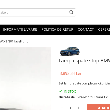
INFORMAȚII LIVRARE
POLITICA DE RETUR
CONTACT
CERERE
 X3 G01 facelift noi
Lampa spate stop BMW 
3.892,34 Lei
Set lampi spate complete,noi,origin
IN STOC
Durata de livrare:
1 zi + tranzit cu
ADAUG