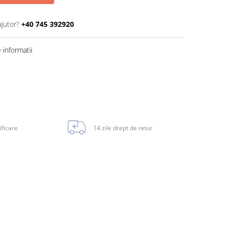
ajutor?
+40 745 392920
informatii
ificare
14 zile drept de retur