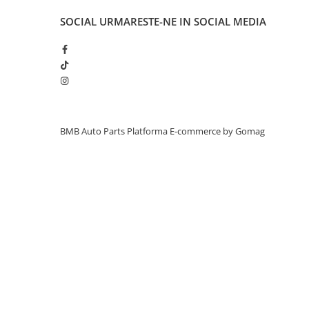
Inchidere aripa
SOCIAL
URMARESTE-NE IN SOCIAL MEDIA
Oglindă
Overfender aripa
Panou acoperire trigger
Plafon
Praguri
BMB Auto Parts
Platforma E-commerce by Gomag
Rama radiator
Scut motor
Spălător far
Suport aripa
Suport far
Suport radiator
Traversa
Usa fată