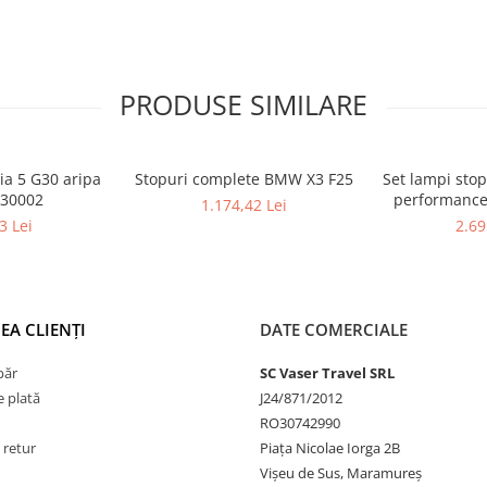
PRODUSE SIMILARE
ia 5 G30 aripa
Stopuri complete BMW X3 F25
Set lampi sto
630002
performance
1.174,42 Lei
LCI
3 Lei
2.69
EA CLIENȚI
DATE COMERCIALE
păr
SC Vaser Travel SRL
 plată
J24/871/2012
RO30742990
 retur
Piața Nicolae Iorga 2B
Vișeu de Sus, Maramureș