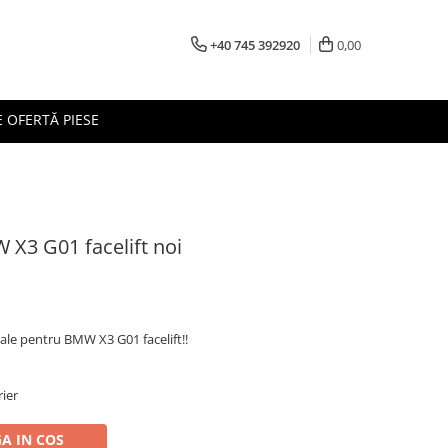
+40 745 392920
0,00
 OFERTĂ PIESE
X3 G01 facelift noi
ale pentru BMW X3 G01 facelift!!
rier
A IN COS