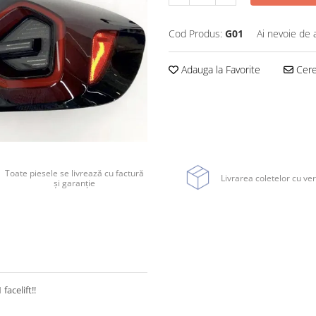
Cod Produs:
G01
Ai nevoie de 
Adauga la Favorite
Cere 
Toate piesele se livrează cu factură
Livrarea coletelor cu ver
și garanție
acelift!!