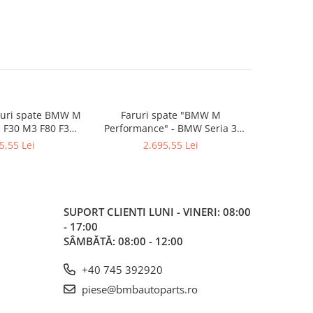
puri spate BMW M
Faruri spate "BMW M
STOP STA
 F30 M3 F80 F30
Performance" - BMW Seria 3
63212992
 63212450105
F31, F31N 63212450110
5,55 Lei
2.695,55 Lei
SUPORT CLIENTI
LUNI - VINERI: 08:00
- 17:00
SÂMBĂTĂ: 08:00 - 12:00
+40 745 392920
piese@bmbautoparts.ro