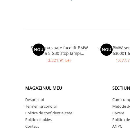
Armatura
Balama capota
Bara fata
Bara spate
Broasca capota
Broască usă
Set lampa spate facelift BMW
stopuri BMW ser
NOU
NOU
seria 5 G30 stop lampi
630001 
Canal racire
63135A2AEC0
3.321,91 Lei
1.677,7
Capac bara
Capac fata motor
Capitonaj
MAGAZINUL MEU
SECȚIUN
Capota
Capota spate
Despre noi
Cum cum
Termeni și condiții
Metode de
Carenaj roata
Politica de confidențialitate
Livrare
Deflector aer
Politica cookies
Politica de
Elemente caroserie
Contact
ANPC