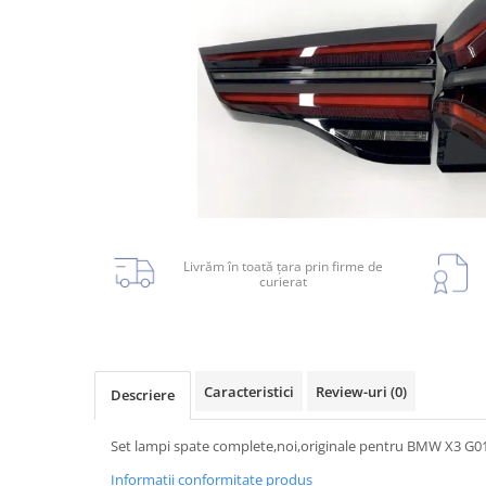
Planetară
Antrenare punte
Cardan
Aprindere
Bujie
Releu
Caroserie
Livrăm în toată țara prin firme de
curierat
Absorbant bara fata
Absorbant bara V
Actuator capsa capota
Caracteristici
Review-uri
(0)
Descriere
Aripă
Set lampi spate complete,noi,originale pentru BMW X3 G01 f
Aripă spate
Informatii conformitate produs