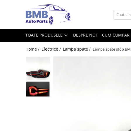
Toate Produsele
Accesorii
TOATE PRODUSELE
DESPRE NOI
CUM CUMPĂR
Covorase
ODORIZANTE
Home /
Electrice /
Lampa spate /
Lampa spate stop BMW
Ornament
AIRBAG
Ambreiaj
Cilindru
Rulment de presiune
Set ambreiaj
Volantă
Angrenare roată
Burduf planetară