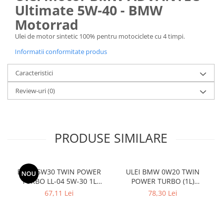
Ultimate 5W-40 - BMW
Motorrad
Ulei de motor sintetic 100% pentru motociclete cu 4 timpi.
Informatii conformitate produs
Caracteristici
Review-uri
(0)
PRODUSE SIMILARE
BMW 5W30 TWIN POWER
ULEI BMW 0W20 TWIN
NOU
TURBO LL-04 5W-30 1L
POWER TURBO (1L)
BMW
LONGLIFE-17 FE+
67,11 Lei
78,30 Lei
83215B49CA2