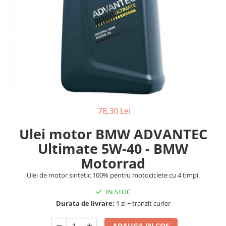
TAMPON
Capac bara
Turbocompresor
Capac fata motor
Ungere
Capitonaj
Capota
Capota spate
Carenaj roata
Deflector aer
78,30 Lei
Elemente caroserie
Ulei motor BMW ADVANTEC
Inchidere aripa
Ultimate 5W-40 - BMW
Oglindă
Motorrad
Overfender aripa
Ulei de motor sintetic 100% pentru motociclete cu 4 timpi.
Panou acoperire trigger
IN STOC
Plafon
Durata de livrare:
1 zi + tranzit curier
Praguri
ADAUGA IN COS