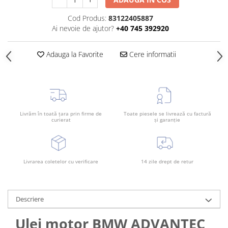
Rama radiator
Cod Produs:
83122405887
Scut motor
Ai nevoie de ajutor?
+40 745 392920
Spălător far
Suport aripa
Adauga la Favorite
Cere informatii
Suport far
Suport radiator
Traversa
Livrăm în toată țara prin firme de
Toate piesele se livrează cu factură
Usa fată
curierat
și garanție
Usa spate
Livrarea coletelor cu verificare
14 zile drept de retur
Descriere
Ulei motor BMW ADVANTEC