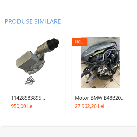
PRODUSE SIMILARE
NOU
11428583895
Motor BMW B48B20A
CARCASA FILTRU ULEI
Nou seria 3,4,5,6,7 g
950,00 Lei
27.962,20 Lei
ALUMINIU - BMW
Seria 1 F20 F21, Seria
2 F22 F23, Seria 3 F30
F31 F34 G20 G21,