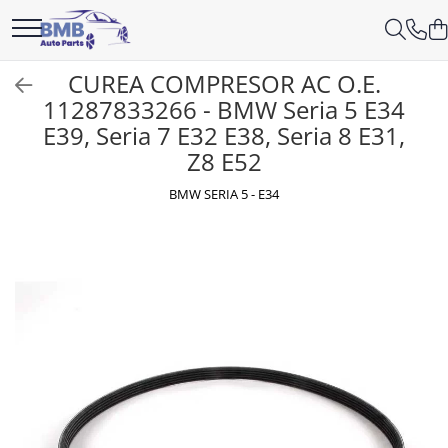
Accesorii
Ambreiaj
Angrenare roată
Antrenare punte
Aprindere
Caroserie
Cutie viteze
Directie
Electrice
Filtre
Interior
Lichide
Motor
Parbriz
Sistem alimentare
Sistem climatizare
Sistem de frânare
Sistem evacuare
Sistem răcire
Suspensie
Suspensie/directie roti
CUREA COMPRESOR AC O.E.
Covorase
Cilindru
Burduf planetară
Cardan
Bujie
Cutie viteze
Bieletă directie
Filtru aer
Bord
Aditivi
Baie ulei
Lunetă
Conductă
Compresor climă
Disc frână
Admisie
Bieletă antiruliu
11287833266 - BMW Seria 5 E34
Absorbant bara fata
Acumulator
Flansă apă
Amortizor
E39, Seria 7 E32 E38, Seria 8 E31,
ODORIZANTE
Rulment de presiune
Planetară
Releu
Kit revizie
Cap de bara
Filtru combustibil
Fata usă
Antigel
Capac culbutori
Parbriz
Pompă
Condensator
Etrier
Filtru particule
Brat suspensie
Absorbant bara V
Alternator
Furtune
Compresor perne aer
Z8 E52
Ornament
Set ambreiaj
Suport cutie
Casetă directie
Filtru polen
Torpedou
Lichid frana
Curea transmisie
Pompă spalare
Evaporator
Plăcuțe frână
SENZORI ESAPAMENT
Rulment roată
Actuator capsa capota
Cablaj
Intercooler
BMW SERIA 5 - E34
Volantă
Scut caseta
Filtru ulei
Silicon
Distribuție
Stergător
Răcire
Tobă finală
Suport ax
Aripă
Cameră
Pompă apă
KIT REVIZIE
Ulei
EGR
Vas spalator parbriz
Saboti frână
Aripă spate
Electromotor
Radiatoare
Fulie vibrochen
Armatura
Lampa spate
Termocupla ventilator
Injector
Balama capota
Semnal oglindă
Termostat
Pinion
Bara fata
SEMNALIZARE ARIPA
Vas expansiune
Pompă ulei
Bara spate
SENZOR PARCARE
RACITOR GAZE
Broasca capota
Set faruri
SENZORI
Broască usă