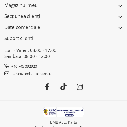
Seria 4 F32 F33 F36,
Magazinul meu
Seria 5 G30 G31, Seria
6 G32, Seria 7 G11
Secțiunea clienți
G12, Seria 8 G14 G15
G16,
Date comerciale
Suport clienti
Luni - Vineri: 08:00 - 17:00
Sâmbătă: 08:00 - 12:00
+40 745 392920
piese@bmbautoparts.ro
BMB Auto Parts