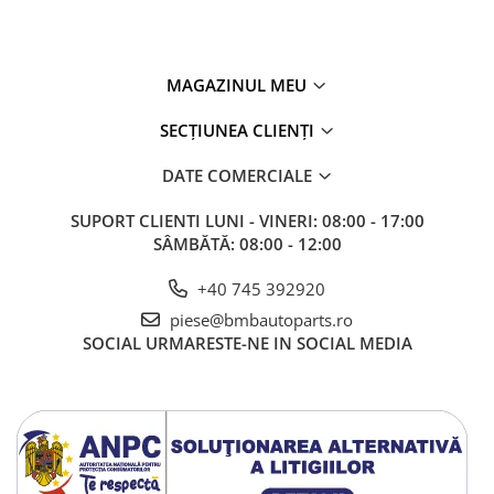
F34 G20 G21, Seria 4 F32
F33 F36, Seria 5 G30 G31,
Seria 6 G32, Seria 7 G11
G12, Seria 8 G14 G15 G16,
MAGAZINUL MEU
SECȚIUNEA CLIENȚI
DATE COMERCIALE
SUPORT CLIENTI
LUNI - VINERI: 08:00 - 17:00
SÂMBĂTĂ: 08:00 - 12:00
+40 745 392920
piese@bmbautoparts.ro
SOCIAL
URMARESTE-NE IN SOCIAL MEDIA