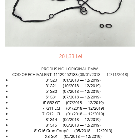
TAMPON
Capac bara
Turbocompresor
Capac fata motor
Ungere
Capitonaj
Capota
Capota spate
201,33 Lei
Carenaj roata
Deflector aer
PRODUS NOU ORIGINAL BMW
COD OE ECHIVALENT
11129452183
(08/01/2018 — 12/11/2018)
Elemente caroserie
3' G20 (01/2018 — 12/2019)
3' G21 (10/2018 — 12/2019)
Inchidere aripa
5' G30 (07/2018 — 12/2019)
Oglindă
5' G31 (07/2018 — 12/2019)
6' G32 GT (07/2018 — 12/2019)
Overfender aripa
7' G11 LCI (01/2018 — 12/2019)
7' G12 LCI (01/2018 — 12/2019)
Panou acoperire trigger
8' G14 (06/2018 — 12/2019)
Plafon
8' G15 (06/2018 — 12/2019)
8' G16 Gran Coupé (05/2018 — 12/2019)
Praguri
X3 G01 (05/2018 — 12/2019)