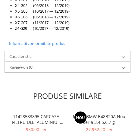
X4 G02 (05/2018 — 12/2019)
X5 G05 (10/2017 — 12/2019)
X6 G06 (06/2018 — 12/2019)
X7 G07 (11/2017 — 12/2019)
Z4 G29 (10/2017 — 12/2019)
Informatii conformitate produs
Caracteristici
Review-uri
(0)
PRODUSE SIMILARE
11428583895 CARCASA
Motor BMW B48B20A Nou
NOU
FILTRU ULEI ALUMINIU -
seria 3,4,5,6,7 g
BMW Seria 1 F20 F21, Seria
950,00 Lei
27.962,20 Lei
2 F22 F23, Seria 3 F30 F31