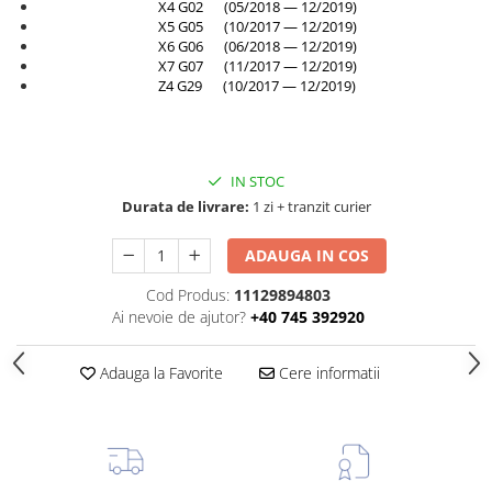
X4 G02 (05/2018 — 12/2019)
Rama radiator
X5 G05 (10/2017 — 12/2019)
X6 G06 (06/2018 — 12/2019)
Scut motor
X7 G07 (11/2017 — 12/2019)
Spălător far
Z4 G29 (10/2017 — 12/2019)
Suport aripa
Suport far
IN STOC
Suport radiator
Durata de livrare:
1 zi + tranzit curier
Traversa
Usa fată
ADAUGA IN COS
Usa spate
Cod Produs:
11129894803
Ai nevoie de ajutor?
+40 745 392920
Adauga la Favorite
Cere informatii