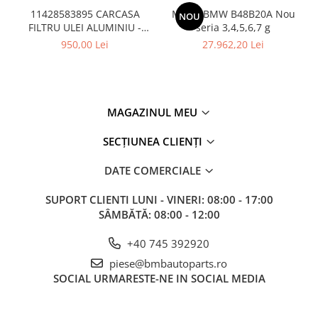
11428583895 CARCASA
Motor BMW B48B20A Nou
NOU
FILTRU ULEI ALUMINIU -
seria 3,4,5,6,7 g
BMW Seria 1 F20 F21, Seria
950,00 Lei
27.962,20 Lei
2 F22 F23, Seria 3 F30 F31
F34 G20 G21, Seria 4 F32
F33 F36, Seria 5 G30 G31,
Seria 6 G32, Seria 7 G11
G12, Seria 8 G14 G15 G16,
MAGAZINUL MEU
SECȚIUNEA CLIENȚI
DATE COMERCIALE
SUPORT CLIENTI
LUNI - VINERI: 08:00 - 17:00
SÂMBĂTĂ: 08:00 - 12:00
+40 745 392920
piese@bmbautoparts.ro
SOCIAL
URMARESTE-NE IN SOCIAL MEDIA