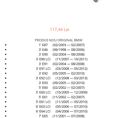
TAMPON
Capac bara
Turbocompresor
Capac fata motor
Ungere
Capitonaj
117,44 Lei
Capota
Capota spate
PRODUS NOU ORIGINAL BMW
1' E87 (02/2003 — 02/2007)
Carenaj roata
3' E46 (06/1998 — 08/2006)
3' E90 (02/2004 — 08/2008)
Deflector aer
3' E90 LCI (11/2007 — 10/2011)
3' E91 (02/2004 — 08/2008)
Elemente caroserie
3' E91 LCI (03/2008 — 05/2012)
Inchidere aripa
3' E92 (05/2005 — 02/2010)
3' E92 LCI (12/2008 — 03/2013)
Oglindă
3' E93 (09/2005 — 02/2010)
5' E60 (02/2002 — 02/2007)
Overfender aripa
5' E60 LCI (10/2005 — 12/2009)
Panou acoperire trigger
5' E61 (11/2002 — 02/2007)
5' E61 LCI (11/2005 — 05/2010)
Plafon
6' E63 LCI (05/2006 — 07/2010)
6' E64 LCI (04/2006 — 07/2010)
Praguri
7' E65 (11/2001 — 07/2008)