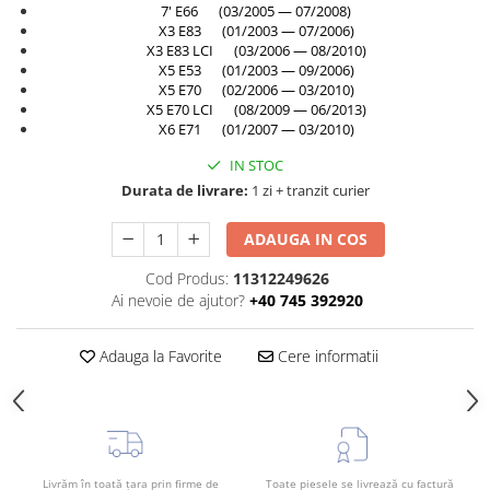
7' E66 (03/2005 — 07/2008)
Rama radiator
X3 E83 (01/2003 — 07/2006)
Scut motor
X3 E83 LCI (03/2006 — 08/2010)
X5 E53 (01/2003 — 09/2006)
Spălător far
X5 E70 (02/2006 — 03/2010)
X5 E70 LCI (08/2009 — 06/2013)
Suport aripa
X6 E71 (01/2007 — 03/2010)
Suport far
IN STOC
Suport radiator
Durata de livrare:
1 zi + tranzit curier
Traversa
ADAUGA IN COS
Usa fată
Cod Produs:
11312249626
Usa spate
Ai nevoie de ajutor?
+40 745 392920
Adauga la Favorite
Cere informatii
Livrăm în toată țara prin firme de
Toate piesele se livrează cu factură