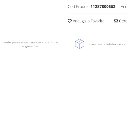
Cod Produs:
11287800562
Ai 
Adauga la Favorite
Cere 
Toate piesele se livrează cu factură
Livrarea coletelor cu ver
și garanție