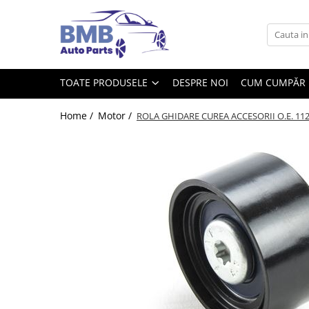
Toate Produsele
Accesorii
TOATE PRODUSELE
DESPRE NOI
CUM CUMPĂR
Covorase
ODORIZANTE
Home /
Motor /
ROLA GHIDARE CUREA ACCESORII O.E. 1128780
Ornament
AIRBAG
Ambreiaj
Cilindru
Rulment de presiune
Set ambreiaj
Volantă
Angrenare roată
Burduf planetară