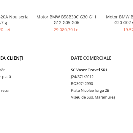
20A Nou seria
Motor BMW B58B30C G30 G11
Motor BMW B
,7 g
G12 G05 G06
G20 G02 
20 Lei
29.080,70 Lei
19.57
EA CLIENȚI
DATE COMERCIALE
păr
SC Vaser Travel SRL
 plată
J24/871/2012
RO30742990
 retur
Piața Nicolae Iorga 2B
Vișeu de Sus, Maramureș