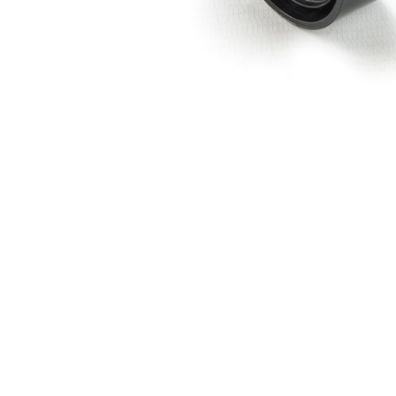
Planetară
Antrenare punte
Cardan
Aprindere
Bujie
Releu
Caroserie
Absorbant bara fata
Absorbant bara V
Actuator capsa capota
Aripă
Aripă spate