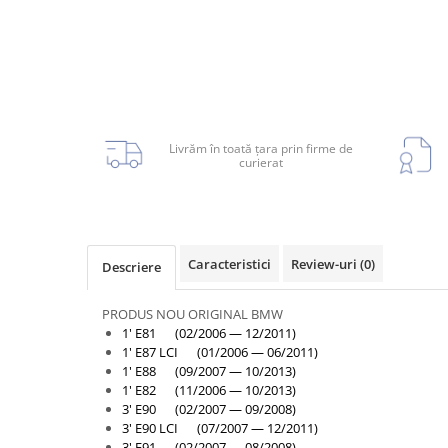
Armatura
Balama capota
Bara fata
Bara spate
Broasca capota
Livrăm în toată țara prin firme de
Broască usă
curierat
Canal racire
Capac bara
Capac fata motor
Caracteristici
Review-uri
(0)
Descriere
Capitonaj
Capota
PRODUS NOU ORIGINAL BMW
1' E81 (02/2006 — 12/2011)
Capota spate
1' E87 LCI (01/2006 — 06/2011)
1' E88 (09/2007 — 10/2013)
Carenaj roata
1' E82 (11/2006 — 10/2013)
Deflector aer
3' E90 (02/2007 — 09/2008)
3' E90 LCI (07/2007 — 12/2011)
Elemente caroserie
3' E91 (02/2007 — 08/2008)