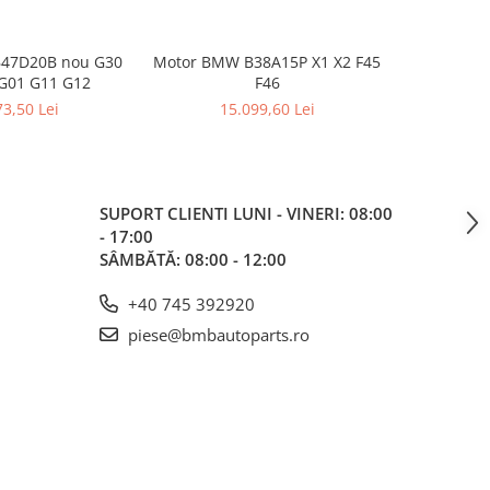
47D20B nou G30
Motor BMW B38A15P X1 X2 F45
Turbo tur
G01 G11 G12
F46
X3 G01
3,50 Lei
15.099,60 Lei
2
SUPORT CLIENTI
LUNI - VINERI: 08:00
- 17:00
SÂMBĂTĂ: 08:00 - 12:00
+40 745 392920
piese@bmbautoparts.ro