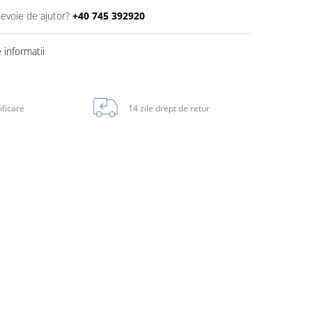
nevoie de ajutor?
+40 745 392920
informatii
ificare
14 zile drept de retur