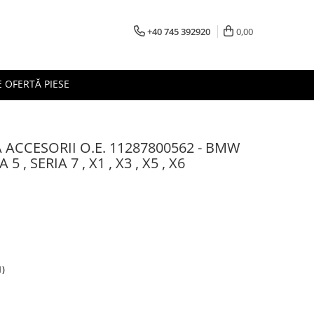
+40 745 392920
0,00
 OFERTĂ PIESE
ACCESORII O.E. 11287800562 - BMW
 5 , SERIA 7 , X1 , X3 , X5 , X6
1)