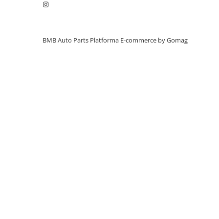
Alternator
Cablaj
Cameră
BMB Auto Parts
Platforma E-commerce by Gomag
Electromotor
Lampa spate
Semnal oglindă
SEMNALIZARE ARIPA
SENZOR PARCARE
Set faruri
Filtre
Filtru aer
Filtru combustibil
Filtru polen
Filtru ulei