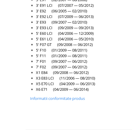
Inchidere aripa
3' E91 LCI (07/2007 — 05/2012)
3' E92 (06/2005 — 02/2010)
Oglindă
3' E92 LCI (07/2009 — 06/2013)
3' E93 (09/2007 — 02/2010)
Overfender aripa
3' E93 LCI (09/2009 — 09/2013)
Panou acoperire trigger
5' E60 LCI (04/2006 — 12/2009)
5' E61 LCI (04/2006 — 05/2010)
Plafon
5' F07 GT (09/2008 — 06/2012)
5' F10 (01/2009 — 08/2011)
Praguri
5' F11 (01/2009 — 08/2011)
Rama radiator
7' F01 (09/2007 — 06/2012)
7' F02 (09/2007 — 06/2012)
Scut motor
X1 E84 (09/2008 — 06/2012)
X3 E83 LCI (11/2006 — 08/2010)
Spălător far
X5 E70 LCI (04/2009 — 06/2013)
Suport aripa
X6 E71 (04/2009 — 06/2014)
Suport far
Informatii conformitate produs
Suport radiator
Traversa
Usa fată