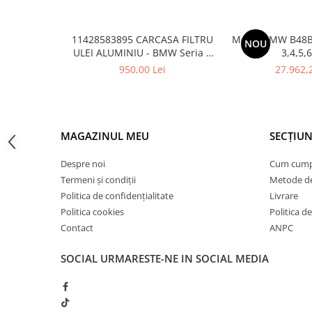
Usa spate
Cutie viteze
11428583895 CARCASA FILTRU
Motor BMW B48B
Cutie viteze
NOU
ULEI ALUMINIU - BMW Seria 1
3,4,5,6
Kit revizie
F20 F21, Seria 2 F22 F23, Seria 3
950,00 Lei
27.962,
F30 F31 F34 G20 G21, Seria 4
Suport cutie
F32 F33 F36, Seria 5 G30 G31,
Seria 6 G32, Seria 7 G11 G12,
DIFERENTIAL
Seria 8 G14 G15 G16,
Directie
MAGAZINUL MEU
SECȚIUN
Bieletă directie
Despre noi
Cum cum
Cap de bara
Termeni și condiții
Metode de
Casetă directie
Politica de confidențialitate
Livrare
Scut caseta
Politica cookies
Politica de
Contact
ANPC
Electrice
SOCIAL
URMARESTE-NE IN SOCIAL MEDIA
Acumulator