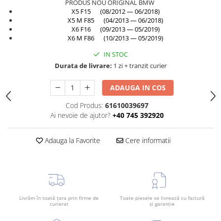
PRODUS NOU ORIGINAL BMW
Rama radiator
X5 F15 (08/2012 — 06/2018)
X5 M F85 (04/2013 — 06/2018)
Scut motor
X6 F16 (09/2013 — 05/2019)
Spălător far
X6 M F86 (10/2013 — 05/2019)
Suport aripa
IN STOC
Durata de livrare:
1 zi + tranzit curier
Suport far
Suport radiator
ADAUGA IN COS
Traversa
Cod Produs:
61610039697
Usa fată
Ai nevoie de ajutor?
+40 745 392920
Usa spate
Adauga la Favorite
Cere informatii
Livrăm în toată țara prin firme de
Toate piesele se livrează cu factură
curierat
și garanție