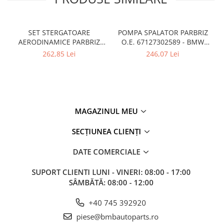
SET STERGATOARE
POMPA SPALATOR PARBRIZ
AERODINAMICE PARBRIZ
O.E. 67127302589 - BMW
O.E. 61615A43585 - BMW
Seria 1 E81 E82 E87 E88 F20
262,85 Lei
246,07 Lei
Seria 3 F30 F31 F34 F35
F21, Seria 2 F22 F23 F87 M2,
F80M3
Seria 3 E90 E91 E92 E93 F30
F31 F34 F80 M3, Seria 4 F32
F33 F36 F82 F83 M4, Seria 5
E60 E61 G30,
MAGAZINUL MEU
SECȚIUNEA CLIENȚI
DATE COMERCIALE
SUPORT CLIENTI
LUNI - VINERI: 08:00 - 17:00
SÂMBĂTĂ: 08:00 - 12:00
+40 745 392920
piese@bmbautoparts.ro