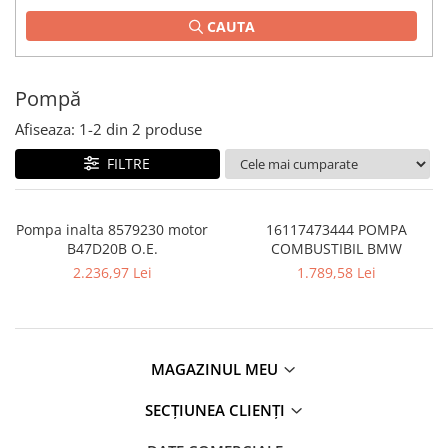
Planetară
CAUTA
Antrenare punte
Cardan
Pompă
Aprindere
Bujie
Afiseaza:
1-
2
din
2
produse
Releu
FILTRE
Caroserie
Absorbant bara fata
Pompa inalta 8579230 motor
16117473444 POMPA
B47D20B O.E.
COMBUSTIBIL BMW
Absorbant bara V
2.236,97 Lei
1.789,58 Lei
Actuator capsa capota
Aripă
Aripă spate
MAGAZINUL MEU
Armatura
Balama capota
SECȚIUNEA CLIENȚI
Bara fata