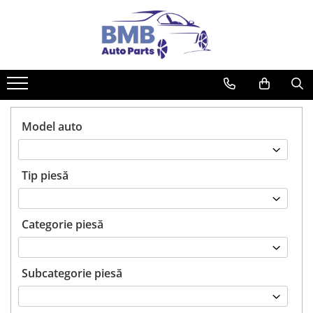
Toate Produsele
Accesorii
Covorase
ODORIZANTE
Model auto
Ornament
AIRBAG
Tip piesă
Ambreiaj
Cilindru
Rulment de presiune
Categorie piesă
Set ambreiaj
Volantă
Subcategorie piesă
Angrenare roată
Burduf planetară