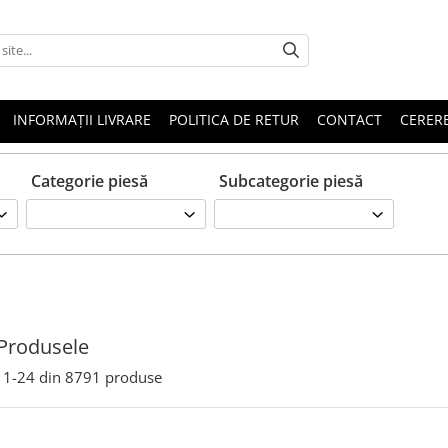
INFORMAȚII LIVRARE
POLITICA DE RETUR
CONTACT
CERERE
Categorie piesă
Subcategorie piesă
Produsele
1-
24
din
8791
produse