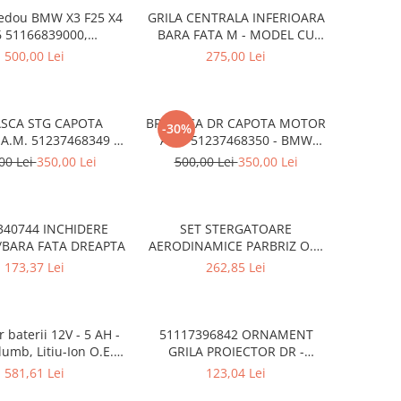
pedou BMW X3 F25 X4
GRILA CENTRALA INFERIOARA
6 51166839000,
BARA FATA M - MODEL CU
51169242086
ACC - O.E. 51118056522 -
500,00 Lei
275,00 Lei
BMW X6 F16
SCA STG CAPOTA
BROASCA DR CAPOTA MOTOR
-30%
.M. 51237468349 -
A.M. 51237468350 - BMW
W SERIA 1 F40
SERIA 1 F40
00 Lei
350,00 Lei
500,00 Lei
350,00 Lei
340744 INCHIDERE
SET STERGATOARE
/BARA FATA DREAPTA
AERODINAMICE PARBRIZ O.E.
61615A43585 - BMW Seria 3
173,37 Lei
262,85 Lei
F30 F31 F34 F35 F80M3
 baterii 12V - 5 AH -
51117396842 ORNAMENT
umb, Litiu-Ion O.E.
GRILA PROIECTOR DR -
61432408592
LUXURY LINE BMW SERIA 3
581,61 Lei
123,04 Lei
F30 F31 LCI AFTERMARKET