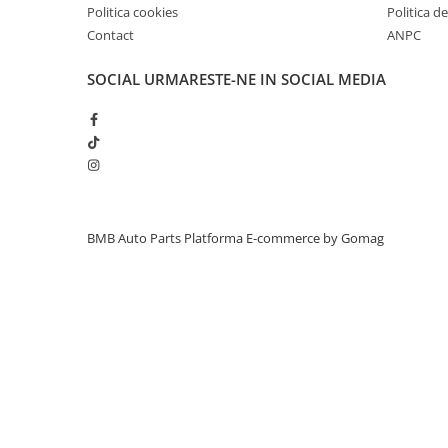
Politica cookies
Politica de
Inchidere aripa
Contact
ANPC
Oglindă
SOCIAL
URMARESTE-NE IN SOCIAL MEDIA
Overfender aripa
Panou acoperire trigger
Plafon
Praguri
Rama radiator
Scut motor
BMB Auto Parts
Platforma E-commerce by Gomag
Spălător far
Suport aripa
Suport far
Suport radiator
Traversa
Usa fată