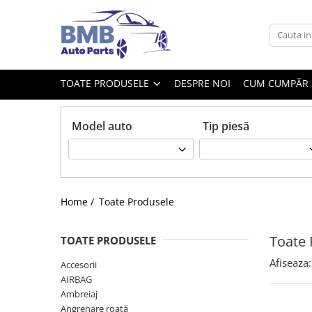
Toate Produsele
Accesorii
TOATE PRODUSELE
DESPRE NOI
CUM CUMPĂR
Covorase
ODORIZANTE
Model auto
Tip piesă
Ornament
AIRBAG
Ambreiaj
Cilindru
Home /
Toate Produsele
Rulment de presiune
Set ambreiaj
Toate 
TOATE PRODUSELE
Volantă
Afiseaza:
Accesorii
AIRBAG
Angrenare roată
Ambreiaj
Burduf planetară
Angrenare roată