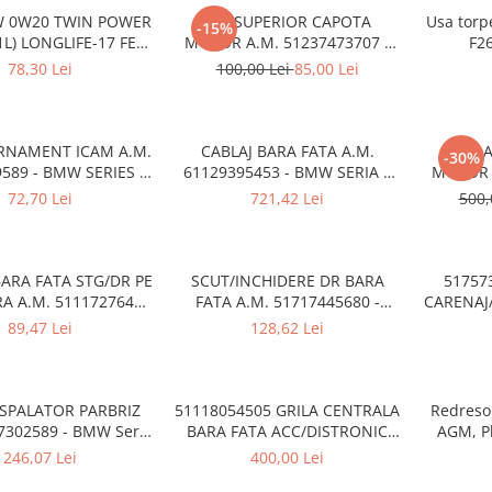
W 0W20 TWIN POWER
CUI SUPERIOR CAPOTA
Usa tor
-15%
L) LONGLIFE-17 FE+
MOTOR A.M. 51237473707 -
F2
3215B49CA2
BMW SERIES 3 (G20/G21)
78,30 Lei
100,00 Lei
85,00 Lei
RNAMENT ICAM A.M.
CABLAJ BARA FATA A.M.
BROA
-30%
589 - BMW SERIES 5
61129395453 - BMW SERIA 5
MOTOR A
(G30/G31)
G30 , G31
BM
72,70 Lei
721,42 Lei
500,
ARA FATA STG/DR PE
SCUT/INCHIDERE DR BARA
51757
A A.M. 51117276426
FATA A.M. 51717445680 -
CARENAJ
 X3 F25 , X4 F26
BMW X3 (G01)
89,47 Lei
128,62 Lei
SPALATOR PARBRIZ
51118054505 GRILA CENTRALA
Redresor
7302589 - BMW Seria
BARA FATA ACC/DISTRONIC
AGM, Pl
82 E87 E88 F20 F21,
BMW
246,07 Lei
400,00 Lei
22 F23 F87 M2, Seria