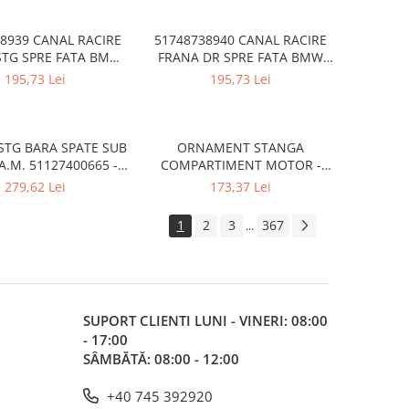
8939 CANAL RACIRE
51748738940 CANAL RACIRE
STG SPRE FATA BMW
FRANA DR SPRE FATA BMW
SERIA 4 G26
SERIA 4 G26
195,73 Lei
195,73 Lei
STG BARA SPATE SUB
ORNAMENT STANGA
A.M. 51127400665 -
COMPARTIMENT MOTOR -
W X3 G01 F97
PESTE ARIPA A.M.
279,62 Lei
173,37 Lei
51767019803 - BMW SERIA 5
F10 F11
1
2
3
367
...
SUPORT CLIENTI
LUNI - VINERI: 08:00
- 17:00
SÂMBĂTĂ: 08:00 - 12:00
+40 745 392920