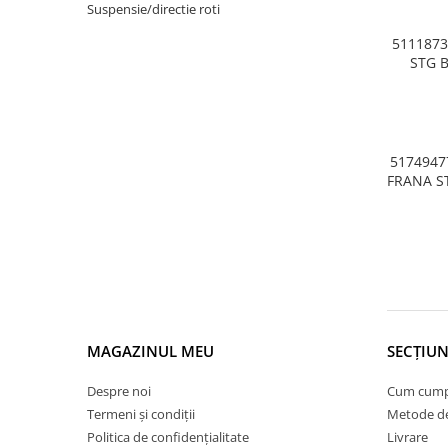
Armatura
3 E90 E91
Suspensie/directie roti
F80 M3, 
Balama capota
F82 F83 
511187
STG 
Bara fata
Bara spate
Broasca capota
Broască usă
5174947
FRANA S
Canal racire
Capac bara
Capac fata motor
Capitonaj
Capota
Capota spate
MAGAZINUL MEU
SECȚIUN
Carenaj roata
Despre noi
Cum cum
Deflector aer
Termeni și condiții
Metode de
Elemente caroserie
Politica de confidențialitate
Livrare