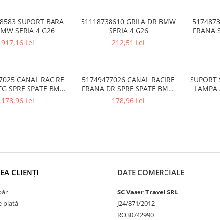
 E92 E93 F30 F31 F34
Seria 4 F32 F33 F36
M4, Seria 5 E60 E61
38583 SUPORT BARA
51118738610 GRILA DR BMW
5174873
G30,
BMW SERIA 4 G26
SERIA 4 G26
FRANA 
917,16 Lei
212,51 Lei
7025 CANAL RACIRE
51749477026 CANAL RACIRE
SUPORT 
TG SPRE SPATE BMW
FRANA DR SPRE SPATE BMW
LAMPA 
SERIA 4 G26
SERIA 4 G26
BM
178,96 Lei
178,96 Lei
EA CLIENȚI
DATE COMERCIALE
păr
SC Vaser Travel SRL
 plată
J24/871/2012
RO30742990