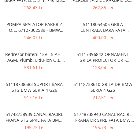
BARA FATA O.E. 51117464258
AERODINAMICE PARBRIZ O.E.
Overfender aripa
- BMW SERIA 3 G20 G21
61615A43585 - BMW Seria 3
268,43 Lei
262,85 Lei
Panou acoperire trigger
F30 F31 F34 F35 F80M3
Plafon
POMPA SPALATOR PARBRIZ
51118054505 GRILA
Praguri
O.E. 67127302589 - BMW
CENTRALA BARA FATA
Seria 1 E81 E82 E87 E88 F20
ACC/DISTRONIC BMW
246,07 Lei
400,00 Lei
Rama radiator
F21, Seria 2 F22 F23 F87 M2,
Seria 3 E90 E91 E92 E93 F30
Scut motor
F31 F34 F80 M3, Seria 4 F32
Redresor baterii 12V - 5 AH -
51117396842 ORNAMENT
Spălător far
F33 F36 F82 F83 M4, Seria 5
AGM, Plumb, Litiu-Ion O.E.
GRILA PROIECTOR DR -
E60 E61 G30,
61432408592
LUXURY LINE BMW SERIA 3
581,61 Lei
123,04 Lei
Suport aripa
F30 F31 LCI AFTERMARKET
Suport far
51118738583 SUPORT BARA
51118738610 GRILA DR BMW
Suport radiator
STG BMW SERIA 4 G26
SERIA 4 G26
Traversa
917,16 Lei
212,51 Lei
Usa fată
51748738939 CANAL RACIRE
51748738940 CANAL RACIRE
Usa spate
FRANA STG SPRE FATA BMW
FRANA DR SPRE FATA BMW
Cutie viteze
SERIA 4 G26
SERIA 4 G26
195,73 Lei
195,73 Lei
Cutie viteze