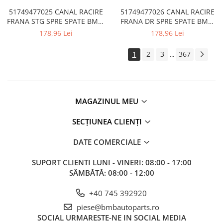
Kit revizie
51749477025 CANAL RACIRE
51749477026 CANAL RACIRE
FRANA STG SPRE SPATE BMW
FRANA DR SPRE SPATE BMW
Suport cutie
SERIA 4 G26
SERIA 4 G26
178,96 Lei
178,96 Lei
DIFERENTIAL
Directie
1
2
3
367
...
Bieletă directie
Cap de bara
Casetă directie
MAGAZINUL MEU
Scut caseta
SECȚIUNEA CLIENȚI
Electrice
DATE COMERCIALE
Acumulator
Alternator
SUPORT CLIENTI
LUNI - VINERI: 08:00 - 17:00
SÂMBĂTĂ: 08:00 - 12:00
Cablaj
Cameră
+40 745 392920
Electromotor
piese@bmbautoparts.ro
SOCIAL
URMARESTE-NE IN SOCIAL MEDIA
Lampa spate