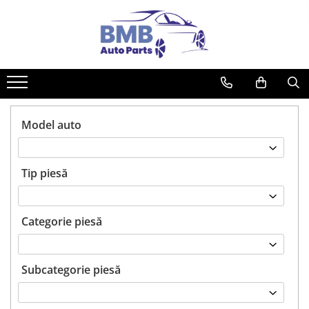
Toate Produsele
Accesorii
Covorase
ODORIZANTE
Model auto
Ornament
AIRBAG
Tip piesă
Ambreiaj
Cilindru
Rulment de presiune
Categorie piesă
Set ambreiaj
Volantă
Subcategorie piesă
Angrenare roată
Burduf planetară