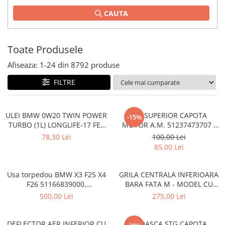
Planetară
CAUTA
Antrenare punte
Cardan
Toate Produsele
Aprindere
Bujie
Afiseaza:
1-
24
din
8792
produse
Releu
FILTRE
Caroserie
Absorbant bara fata
ULEI BMW 0W20 TWIN POWER
CUI SUPERIOR CAPOTA
-15%
TURBO (1L) LONGLIFE-17 FE+
MOTOR A.M. 51237473707 -
Absorbant bara V
83215B49CA2
BMW SERIES 3 (G20/G21)
78,30 Lei
100,00 Lei
Actuator capsa capota
85,00 Lei
Aripă
Aripă spate
Usa torpedou BMW X3 F25 X4
GRILA CENTRALA INFERIOARA
F26 51166839000,
BARA FATA M - MODEL CU
Armatura
51169242086
ACC - O.E. 51118056522 -
500,00 Lei
275,00 Lei
BMW X6 F16
Balama capota
Bara fata
DEFLECTOR AER INFERIOR CU
BROASCA STG CAPOTA