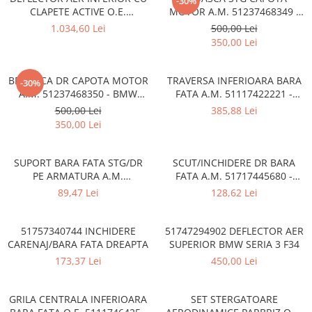
-30%
CLAPETE ACTIVE O.E.
MOTOR A.M. 51237468349 -
Bara spate
51745A22C64 - BMW SERIA 3
BMW SERIA 1 F40
1.034,60 Lei
500,00 Lei
Broasca capota
G20/G21
350,00 Lei
Broască usă
Canal racire
BROASCA DR CAPOTA MOTOR
TRAVERSA INFERIOARA BARA
-30%
A.M. 51237468350 - BMW
FATA A.M. 51117422221 -
Capac bara
SERIA 1 F40
BMW SERIES 3 (G20/G21)
500,00 Lei
385,88 Lei
Capac fata motor
350,00 Lei
Capitonaj
SUPORT BARA FATA STG/DR
SCUT/INCHIDERE DR BARA
Capota
PE ARMATURA A.M.
FATA A.M. 51717445680 -
Capota spate
51117276426 - BMW X3 F25 ,
BMW X3 (G01)
89,47 Lei
128,62 Lei
X4 F26
Carenaj roata
Deflector aer
51757340744 INCHIDERE
51747294902 DEFLECTOR AER
CARENAJ/BARA FATA DREAPTA
SUPERIOR BMW SERIA 3 F34
Elemente caroserie
173,37 Lei
450,00 Lei
Inchidere aripa
Oglindă
GRILA CENTRALA INFERIOARA
SET STERGATOARE